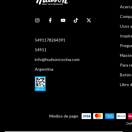
Acerca
Compar
Usos 
Inspir
5491178264391
Pregu
54911
Maste
info@hudsoncocina.com
Para r
Argentina
Botón 
Libro d
Medios de pago
Def