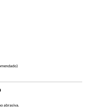
comendado)
o
no abrasiva.