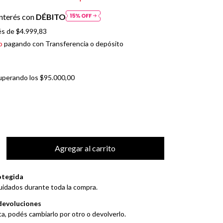
nterés con
DÉBITO
és de
$4.999,83
o
pagando con Transferencia o depósito
uperando los
$95.000,00
otegida
uidados durante toda la compra.
devoluciones
ta, podés cambiarlo por otro o devolverlo.