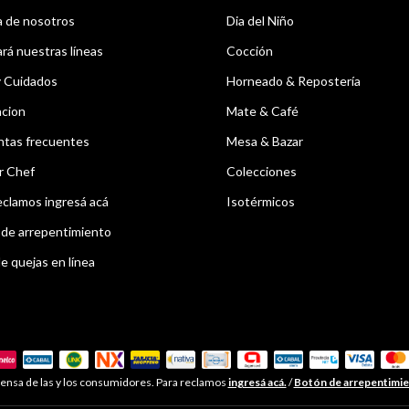
 de nosotros
Dia del Niño
á nuestras líneas
Cocción
y Cuidados
Horneado & Repostería
acion
Mate & Café
ntas frecuentes
Mesa & Bazar
r Chef
Colecciones
eclamos ingresá acá
Isotérmicos
de arrepentimiento
e quejas en línea
ensa de las y los consumidores. Para reclamos
ingresá acá.
/
Botón de arrepentimi