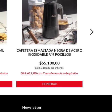
 ML
CAFETERA ESMALTADA NEGRA DE ACERO
CAFETERA AC
INOXIDABLE P/ 9 POCILLOS
ITALIA
$55.130,00
$
6
x
$9.188,33
sin interés
6
x
$6
pósito
$49.617,00
con
Transferencia o depósito
$32.966,10
co
COMPRAR
Newsletter