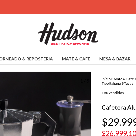
ORNEADO & REPOSTERÍA
MATE & CAFÉ
MESA & BAZAR
Inicio
>
Mate & Café
1
/
5
Tipo Italiana 9 Tazas
+80 vendidos
Cafetera Alu
$29.99
$26.999,1