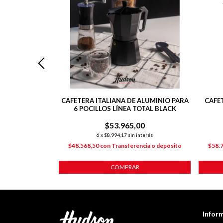
EGRA DE ACERO
CAFETERA ITALIANA DE ALUMINIO PARA
CAFE
POCILLOS
6 POCILLOS LÍNEA TOTAL BLACK
00
$53.965,00
nterés
6
x
$8.994,17
sin interés
ncia o depósito
$48.568,50
con
Transferencia o depósito
$58.
COMPRAR
Infor