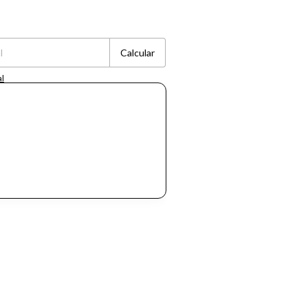
Cambiar CP
Calcular
al