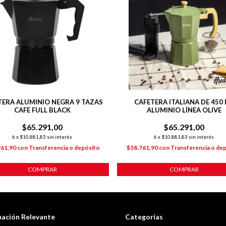
TERA ALUMINIO NEGRA 9 TAZAS
CAFETERA ITALIANA DE 450
CAFE FULL BLACK
ALUMINIO LÍNEA OLIVE
$65.291,00
$65.291,00
6
x
$10.881,83
sin interés
6
x
$10.881,83
sin interés
761,90
con
Transferencia o depósito
$58.761,90
con
Transferencia o de
COMPRAR
COMPRAR
mación Relevante
Categorías