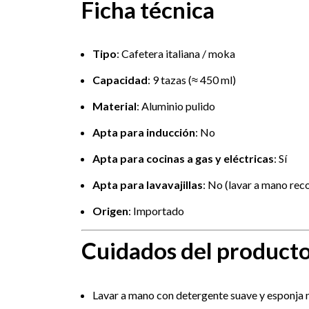
Ficha técnica
Tipo
: Cafetera italiana / moka
Capacidad
: 9 tazas (≈ 450 ml)
Material
: Aluminio pulido
Apta para inducción
: No
Apta para cocinas a gas y eléctricas
: Sí
Apta para lavavajillas
: No (lavar a mano re
Origen
: Importado
Cuidados del product
Lavar a mano con detergente suave y esponja 