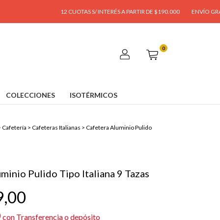
12 CUOTAS S/ INTERÉS A PARTIR DE $190.000
ENVÍO GRATIS A PARTIR
0
COLECCIONES
ISOTÉRMICOS
>
Cafetería
>
Cafeteras Italianas
>
Cafetera Aluminio Pulido
minio Pulido Tipo Italiana 9 Tazas
9,00
0
con
Transferencia o depósito