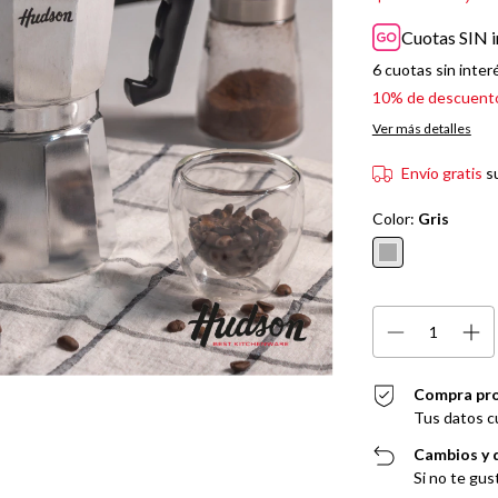
Cuotas SIN i
6
cuotas sin inter
10% de descuent
Ver más detalles
Envío gratis
s
Color:
Gris
Compra pr
Tus datos c
Cambios y 
Si no te gus