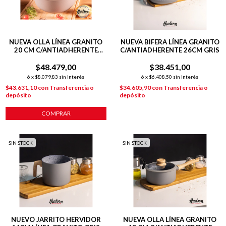
NUEVA OLLA LÍNEA GRANITO
NUEVA BIFERA LÍNEA GRANITO
20 CM C/ANTIADHERENTE
C/ANTIADHERENTE 26CM GRIS
GRIS
$48.479,00
$38.451,00
6
x
$8.079,83
sin interés
6
x
$6.408,50
sin interés
$43.631,10
con
Transferencia o
$34.605,90
con
Transferencia o
depósito
depósito
COMPRAR
SIN STOCK
SIN STOCK
NUEVO JARRITO HERVIDOR
NUEVA OLLA LÍNEA GRANITO