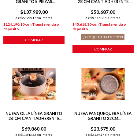
GRANITO 5 PIEZAS
28 CM C/ANTIADHERENTE
C/ANTIADHERENTE GRIS
GRIS
$137.989,00
$50.687,00
6
x
$22.998,17
sin interés
6
x
$8.447,83
sin interés
$124.190,10
con
Transferencia o
$45.618,30
con
Transferencia o
depósito
depósito
¡SOLO QUEDAN
4
EN STOCK!
COMPRAR
COMPRAR
NUEVA OLLA LÍNEA GRANITO
NUEVA PANQUEQUERA LÍNEA
26 CM C/ANTIADHERENTE
GRANITO 22CM
GRIS
C/ANTIADHERENTE GRIS
$69.860,00
$23.575,00
6
x
$11.643,33
sin interés
6
x
$3.929,17
sin interés