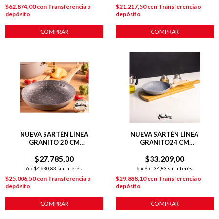
$62.874,00
con
Transferencia o
$21.217,50
con
Transferencia o
depósito
depósito
COMPRAR
COMPRAR
NUEVA SARTÉN LÍNEA
NUEVA SARTÉN LÍNEA
GRANITO 20 CM
GRANITO24 CM
ANTIADHERENTE GRIS
C/ANTIADHERENTE GRIS
$27.785,00
$33.209,00
6
x
$4.630,83
sin interés
6
x
$5.534,83
sin interés
$25.006,50
con
Transferencia o
$29.888,10
con
Transferencia o
depósito
depósito
COMPRAR
COMPRAR