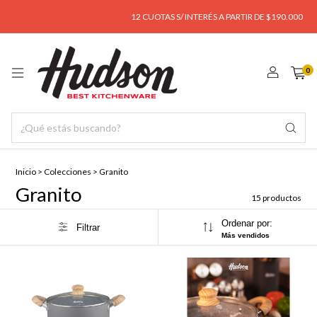
12 CUOTAS S/ INTERÉS A PARTIR DE $190.000
ENV
0
Inicio
>
Colecciones
>
Granito
Granito
15 productos
Ordenar por:
Filtrar
Más vendidos