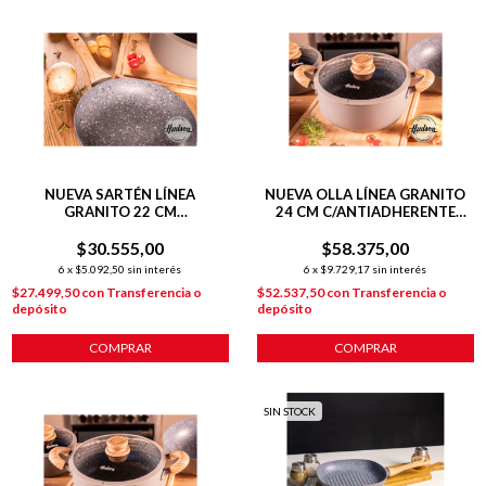
NUEVA SARTÉN LÍNEA
NUEVA OLLA LÍNEA GRANITO
GRANITO 22 CM
24 CM C/ANTIADHERENTE
C/ANTIADHERENTE GRIS
GRIS
$30.555,00
$58.375,00
6
x
$5.092,50
sin interés
6
x
$9.729,17
sin interés
$27.499,50
con
Transferencia o
$52.537,50
con
Transferencia o
depósito
depósito
COMPRAR
COMPRAR
SIN STOCK