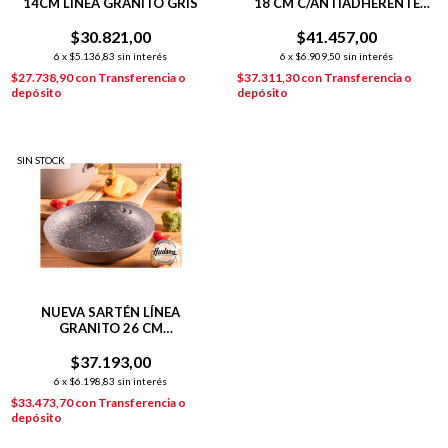
14CM LÍNEA GRANITO GRIS
18 CM C/ANTIADHERENTE
GRIS
$30.821,00
$41.457,00
6
x
$5.136,83
sin interés
6
x
$6.909,50
sin interés
$27.738,90
con
Transferencia o
$37.311,30
con
Transferencia o
depósito
depósito
SIN STOCK
NUEVA SARTÉN LÍNEA
GRANITO 26 CM
C/ANTIADHERENTE GRIS
$37.193,00
6
x
$6.198,83
sin interés
$33.473,70
con
Transferencia o
depósito