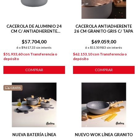
CACEROLA DE ALUMINIO 24
CACEROLA ANTIADHERENTE
CM C/ ANTIADHERENTE
26 CM GRANITO GRIS C/ TAPA
GRANITO
$57.704,00
$69.059,00
6
x
$9.617,33
sin interés
6
x
$11.509,83
sin interés
$51.933,60
con
Transferencia o
$62.153,10
con
Transferencia o
depósito
depósito
COMPRAR
COMPRAR
GRATIS
NUEVA BATERÍA LÍNEA
NUEVO WOK LÍNEA GRANITO