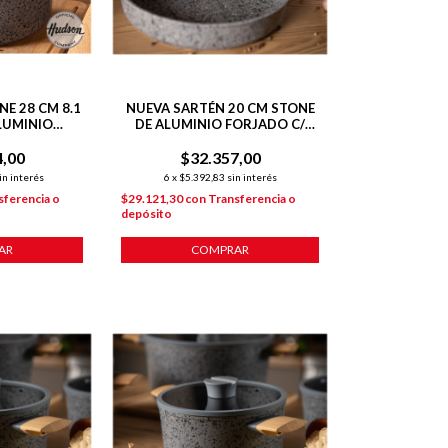
E 28 CM 8.1
NUEVA SARTÉN 20 CM STONE
LUMINIO
DE ALUMINIO FORJADO C/
TIADHERENTE
ANTIADHERENTE P/
4,00
$32.357,00
INDUCCIÓN
in interés
6
x
$5.392,83
sin interés
sferencia o
$29.121,30
con
Transferencia o
depósito
AR
COMPRAR