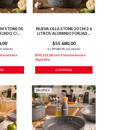
CM STONE DE
NUEVA OLLA STONE 20 CM 2.6
RJADO C/
LITROS ALUMINIO FORJADO
NTE P/
C/ ANTIADHERENTE 2.6
8,00
IÓN
$55.680,00
LITROS
in interés
6
x
$9.280,00
sin interés
sferencia o
$50.112,00
con
Transferencia o
depósito
AR
COMPRAR
SIN STOCK