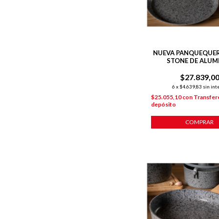
NUEVA PANQUEQUER
STONE DE ALUM
FORJADO C/ ANTIA
P/ INDUCCIÓ
$27.839,0
6
x
$4.639,83
sin int
$25.055,10
con
Transfer
depósito
COMPRAR