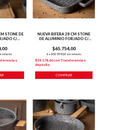
CM STONE DE
NUEVA BIFERA 28 CM STONE
RJADO C/
DE ALUMINIO FORJADO C/
NTE P/
ANTIADHERENTE P/
8,00
IÓN
$65.754,00
INDUCCIÓN
n interés
6
x
$10.959,00
sin interés
sferencia o
$59.178,60
con
Transferencia o
depósito
AR
COMPRAR