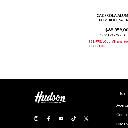
CACEROLA ALUM
FORJADO 24 CM
ANTIADHERENTE G
$68.859,0
STONE
6
x
$11.476,50
sin in
$61.973,10
con
Transfer
depósito
Infor
Acerca
Compar
Usos 