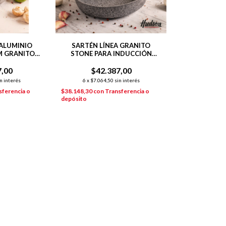
ALUMINIO
SARTÉN LÍNEA GRANITO
M GRANITO
STONE PARA INDUCCIÓN
E
24CM
7,00
$42.387,00
n interés
6
x
$7.064,50
sin interés
sferencia o
$38.148,30
con
Transferencia o
depósito