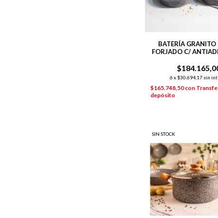
BATERÍA GRANITO
FORJADO C/ ANTIA
5 PIEZAS GRIS
$184.165,0
6
x
$30.694,17
sin in
$165.748,50
con
Transfe
depósito
SIN STOCK