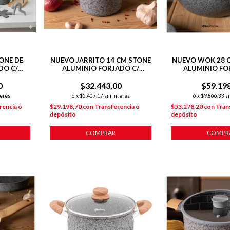
ONE DE
NUEVO JARRITO 14 CM STONE
NUEVO WOK 28 
DO C/
ALUMINIO FORJADO C/
ALUMINIO FO
 POTMAT
ANTIADHERENTE P/
ANTIADHERE
O
0
$32.443,00
INDUCCION
$59.19
INDUCC
terés
6
x
$5.407,17
sin interés
6
x
$9.866,33
si
rencia o
$29.198,70
con
Transferencia o
$53.278,20
con
Tran
depósito
depósito
COMPRAR
COMPR