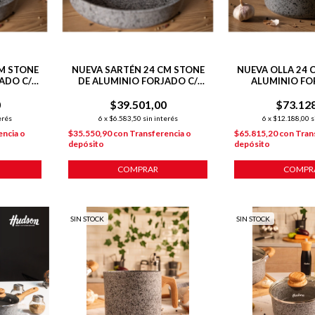
M STONE
NUEVA SARTÉN 24 CM STONE
NUEVA OLLA 24 
ADO C/
DE ALUMINIO FORJADO C/
ALUMINIO FO
 P/
ANTIADHERENTE P/
ANTIADHERE
0
$39.501,00
INDUCCIÓN
$73.12
INDUCC
erés
6
x
$6.583,50
sin interés
6
x
$12.188,00
s
encia o
$35.550,90
con
Transferencia o
$65.815,20
con
Tran
depósito
depósito
COMPRAR
COMPR
SIN STOCK
SIN STOCK