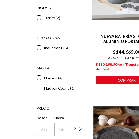
MODELO
Jarrito (2)
NUEVA BATERÍA ST
TIPO COCINA
ALUMINIO FORJA
ANTIADHERENTE + 2
Inducción (18)
+ COCINERIT
$144.665,0
6
x
$24.110,83
sin in
$130.198,50
con
Transfe
MARCA
depósito
Hudson (4)
COMPRAR
Hudson Cocina (1)
PRECIO
Desde
Hasta