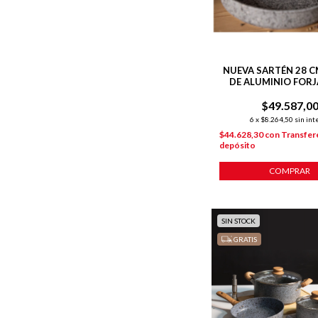
NUEVA SARTÉN 28 C
DE ALUMINIO FORJ
ANTIADHERENTE
$49.587,0
INDUCCIÓN
6
x
$8.264,50
sin int
$44.628,30
con
Transfer
depósito
COMPRAR
SIN STOCK
GRATIS