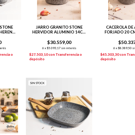
 STONE
JARRO GRANITO STONE
CACEROLA DE 
DHERENTE
HERVIDOR ALUMINIO 14CM
FORJADO 20 C
ES
INDUCCIÓN GRIS
STON
0
$30.559,00
$50.33
terés
6
x
$5.093,17
sin interés
6
x
$8.389,50
si
rencia o
$27.503,10
con
Transferencia o
$45.303,30
con
Tran
depósito
depósito
SIN STOCK