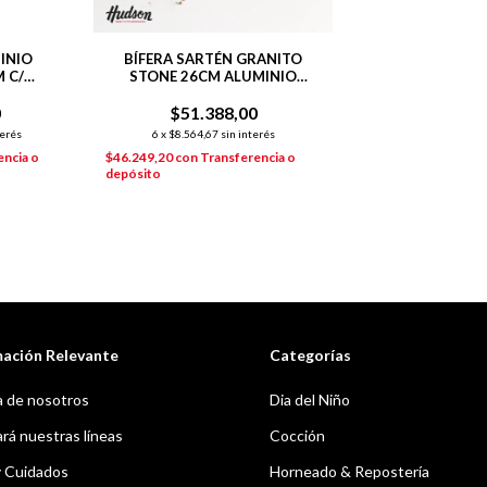
INIO
BÍFERA SARTÉN GRANITO
 C/
STONE 26CM ALUMINIO
RANITO
FORJADO P/INDUCCIÓN
0
$51.388,00
terés
6
x
$8.564,67
sin interés
encia o
$46.249,20
con
Transferencia o
depósito
mación Relevante
Categorías
 de nosotros
Dia del Niño
á nuestras líneas
Cocción
y Cuidados
Horneado & Repostería