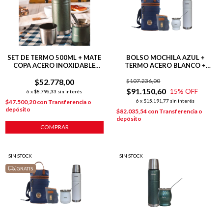
SET DE TERMO 500ML + MATE
BOLSO MOCHILA AZUL +
COPA ACERO INOXIDABLE
TERMO ACERO BLANCO +
VERDE
MATE COPA BLANCO +
$52.778,00
$107.236,00
YERBERA AZUL
$91.150,60
15
% OFF
6
x
$8.796,33
sin interés
6
x
$15.191,77
sin interés
$47.500,20
con
Transferencia o
depósito
$82.035,54
con
Transferencia o
depósito
SIN STOCK
SIN STOCK
GRATIS