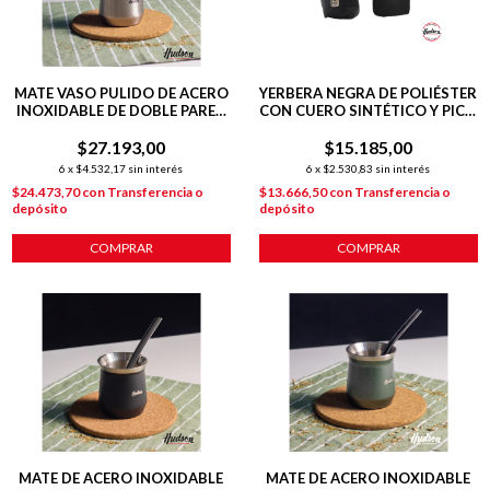
MATE VASO PULIDO DE ACERO
YERBERA NEGRA DE POLIÉSTER
INOXIDABLE DE DOBLE PARED
CON CUERO SINTÉTICO Y PICO
140 ML C/ BOMBILLA
VERTEDOR
$27.193,00
$15.185,00
6
x
$4.532,17
sin interés
6
x
$2.530,83
sin interés
$24.473,70
con
Transferencia o
$13.666,50
con
Transferencia o
depósito
depósito
COMPRAR
COMPRAR
MATE DE ACERO INOXIDABLE
MATE DE ACERO INOXIDABLE