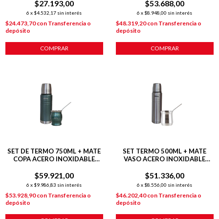
$27.193,00
$53.688,00
6
x
$4.532,17
sin interés
6
x
$8.948,00
sin interés
$24.473,70
con
Transferencia o
$48.319,20
con
Transferencia o
depósito
depósito
COMPRAR
SET DE TERMO 750ML + MATE
SET TERMO 500ML + MATE
COPA ACERO INOXIDABLE
VASO ACERO INOXIDABLE
VERDE
PLATEADO
$59.921,00
$51.336,00
6
x
$9.986,83
sin interés
6
x
$8.556,00
sin interés
$53.928,90
con
Transferencia o
$46.202,40
con
Transferencia o
depósito
depósito