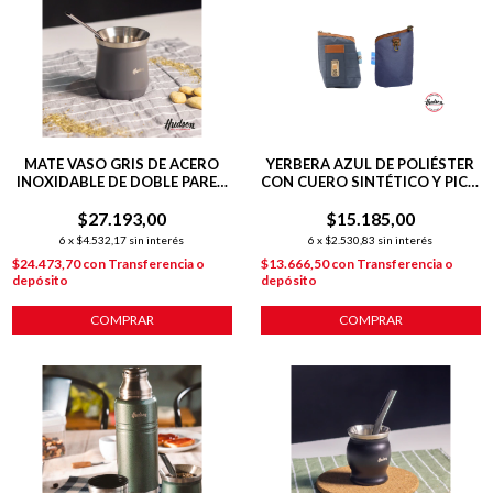
MATE VASO GRIS DE ACERO
YERBERA AZUL DE POLIÉSTER
INOXIDABLE DE DOBLE PARED
CON CUERO SINTÉTICO Y PICO
140 ML C/ BOMBILLA
VERTEDOR
$27.193,00
$15.185,00
6
x
$4.532,17
sin interés
6
x
$2.530,83
sin interés
$24.473,70
con
Transferencia o
$13.666,50
con
Transferencia o
depósito
depósito
COMPRAR
COMPRAR