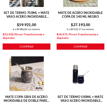
SET DE TERMO 750ML + MATE
MATE DE ACERO INOXIDABLE
VASO ACERO INOXIDABLE
COPA DE 140 ML NEGRO
VERDE
$59.921,00
$27.193,00
6
x
$9.986,83
sin interés
6
x
$4.532,17
sin interés
$53.928,90
con
Transferencia o
$24.473,70
con
Transferencia o
depósito
depósito
MATE COPA GRIS DE ACERO
SET DE TERMO 500ML + MATE
INOXIDABLE DE DOBLE PARED
VASO ACERO INOXIDABLE
140 ML C/ BOMBILLA
NEGRO