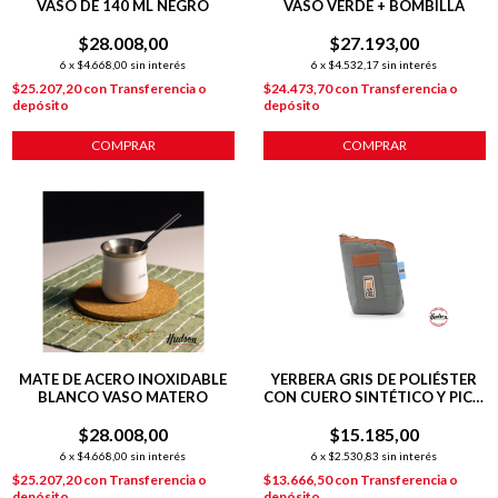
VASO DE 140 ML NEGRO
VASO VERDE + BOMBILLA
$28.008,00
$27.193,00
6
x
$4.668,00
sin interés
6
x
$4.532,17
sin interés
$25.207,20
con
Transferencia o
$24.473,70
con
Transferencia o
depósito
depósito
COMPRAR
MATE DE ACERO INOXIDABLE
YERBERA GRIS DE POLIÉSTER
BLANCO VASO MATERO
CON CUERO SINTÉTICO Y PICO
VERTEDOR
$28.008,00
$15.185,00
6
x
$4.668,00
sin interés
6
x
$2.530,83
sin interés
$25.207,20
con
Transferencia o
$13.666,50
con
Transferencia o
depósito
depósito