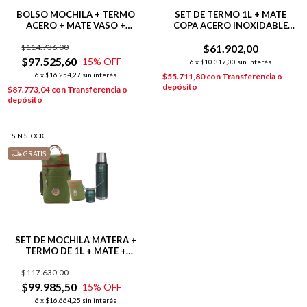
BOLSO MOCHILA + TERMO
SET DE TERMO 1L + MATE
ACERO + MATE VASO +
COPA ACERO INOXIDABLE
YERBERA AZUL
VERDE
$114.736,00
$61.902,00
$97.525,60
15
% OFF
6
x
$10.317,00
sin interés
6
x
$16.254,27
sin interés
$55.711,80
con
Transferencia o
depósito
$87.773,04
con
Transferencia o
depósito
SIN STOCK
GRATIS
SET DE MOCHILA MATERA +
TERMO DE 1L + MATE +
YERBERA
$117.630,00
$99.985,50
15
% OFF
6
x
$16.664,25
sin interés