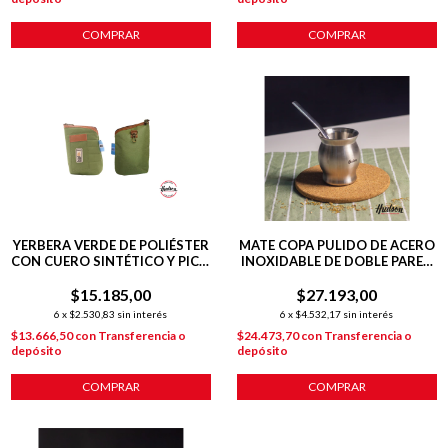
COMPRAR
YERBERA VERDE DE POLIÉSTER
MATE COPA PULIDO DE ACERO
CON CUERO SINTÉTICO Y PICO
INOXIDABLE DE DOBLE PARED
VERTEDOR
140 ML C/ BOMBILLA
$15.185,00
$27.193,00
6
x
$2.530,83
sin interés
6
x
$4.532,17
sin interés
$13.666,50
con
Transferencia o
$24.473,70
con
Transferencia o
depósito
depósito
COMPRAR
COMPRAR