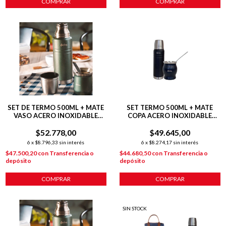
SET DE TERMO 500ML + MATE
SET TERMO 500ML + MATE
VASO ACERO INOXIDABLE
COPA ACERO INOXIDABLE
VERDE HUDSON VERDE
PLATEADO
$52.778,00
$49.645,00
6
x
$8.796,33
sin interés
6
x
$8.274,17
sin interés
$47.500,20
con
Transferencia o
$44.680,50
con
Transferencia o
depósito
depósito
SIN STOCK