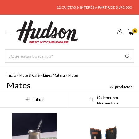
12 CUOTAS S/ INTERÉS A PARTIR DE $190.000
ENVÍ
0
Inicio
>
Mate & Café
>
Línea Matera
>
Mates
Mates
23 productos
Ordenar por:
Filtrar
Más vendidos