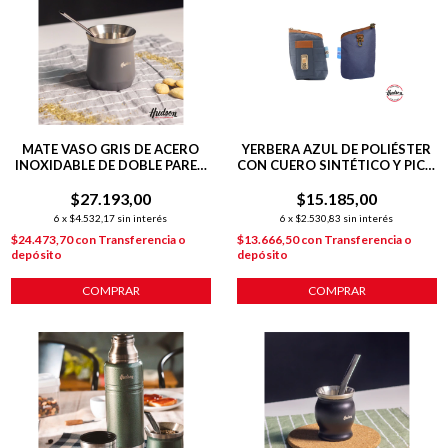
MATE VASO GRIS DE ACERO
YERBERA AZUL DE POLIÉSTER
INOXIDABLE DE DOBLE PARED
CON CUERO SINTÉTICO Y PICO
140 ML C/ BOMBILLA
VERTEDOR
$27.193,00
$15.185,00
6
x
$4.532,17
sin interés
6
x
$2.530,83
sin interés
$24.473,70
con
Transferencia o
$13.666,50
con
Transferencia o
depósito
depósito
COMPRAR
COMPRAR