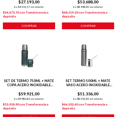
$27.193,00
$53.688,00
6
x
$4.532,17
sin interés
6
x
$8.948,00
sin interés
$24.473,70
con
Transferencia o
$48.319,20
con
Transferencia o
depósito
depósito
COMPRAR
SET DE TERMO 750ML + MATE
SET TERMO 500ML + MATE
COPA ACERO INOXIDABLE
VASO ACERO INOXIDABLE
VERDE
PLATEADO
$59.921,00
$51.336,00
6
x
$9.986,83
sin interés
6
x
$8.556,00
sin interés
$53.928,90
con
Transferencia o
$46.202,40
con
Transferencia o
depósito
depósito