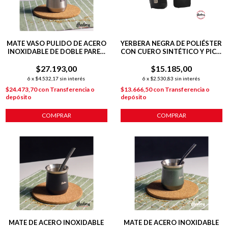
MATE VASO PULIDO DE ACERO
YERBERA NEGRA DE POLIÉSTER
INOXIDABLE DE DOBLE PARED
CON CUERO SINTÉTICO Y PICO
140 ML C/ BOMBILLA
VERTEDOR
$27.193,00
$15.185,00
6
x
$4.532,17
sin interés
6
x
$2.530,83
sin interés
$24.473,70
con
Transferencia o
$13.666,50
con
Transferencia o
depósito
depósito
COMPRAR
COMPRAR
MATE DE ACERO INOXIDABLE
MATE DE ACERO INOXIDABLE