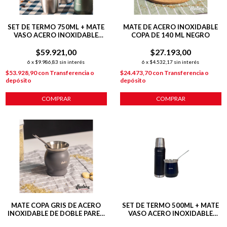
SET DE TERMO 750ML + MATE
MATE DE ACERO INOXIDABLE
VASO ACERO INOXIDABLE
COPA DE 140 ML NEGRO
VERDE
$59.921,00
$27.193,00
6
x
$9.986,83
sin interés
6
x
$4.532,17
sin interés
$53.928,90
con
Transferencia o
$24.473,70
con
Transferencia o
depósito
depósito
MATE COPA GRIS DE ACERO
SET DE TERMO 500ML + MATE
INOXIDABLE DE DOBLE PARED
VASO ACERO INOXIDABLE
140 ML C/ BOMBILLA
NEGRO