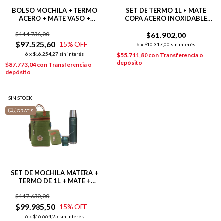
BOLSO MOCHILA + TERMO
SET DE TERMO 1L + MATE
ACERO + MATE VASO +
COPA ACERO INOXIDABLE
YERBERA AZUL
VERDE
$114.736,00
$61.902,00
$97.525,60
15
% OFF
6
x
$10.317,00
sin interés
6
x
$16.254,27
sin interés
$55.711,80
con
Transferencia o
depósito
$87.773,04
con
Transferencia o
depósito
SIN STOCK
GRATIS
SET DE MOCHILA MATERA +
TERMO DE 1L + MATE +
YERBERA
$117.630,00
$99.985,50
15
% OFF
6
x
$16.664,25
sin interés