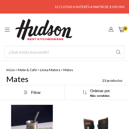
12 CUOTAS S/ INTERÉS A PARTIR DE $190.000
ENV
0
Inicio
>
Mate & Café
>
Línea Matera
>
Mates
Mates
23 productos
Ordenar por:
Filtrar
Más vendidos