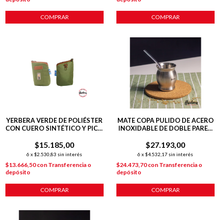
COMPRAR
YERBERA VERDE DE POLIÉSTER
MATE COPA PULIDO DE ACERO
CON CUERO SINTÉTICO Y PICO
INOXIDABLE DE DOBLE PARED
VERTEDOR
140 ML C/ BOMBILLA
$15.185,00
$27.193,00
6
x
$2.530,83
sin interés
6
x
$4.532,17
sin interés
$13.666,50
con
Transferencia o
$24.473,70
con
Transferencia o
depósito
depósito
COMPRAR
COMPRAR