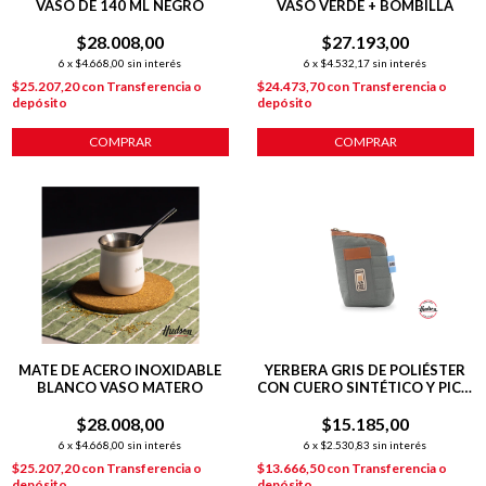
VASO DE 140 ML NEGRO
VASO VERDE + BOMBILLA
$28.008,00
$27.193,00
6
x
$4.668,00
sin interés
6
x
$4.532,17
sin interés
$25.207,20
con
Transferencia o
$24.473,70
con
Transferencia o
depósito
depósito
COMPRAR
MATE DE ACERO INOXIDABLE
YERBERA GRIS DE POLIÉSTER
BLANCO VASO MATERO
CON CUERO SINTÉTICO Y PICO
VERTEDOR
$28.008,00
$15.185,00
6
x
$4.668,00
sin interés
6
x
$2.530,83
sin interés
$25.207,20
con
Transferencia o
$13.666,50
con
Transferencia o
depósito
depósito