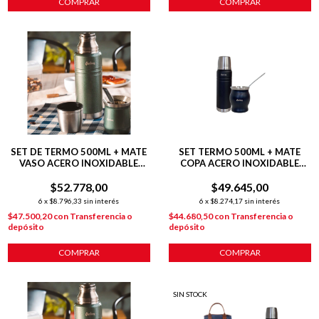
SET DE TERMO 500ML + MATE
SET TERMO 500ML + MATE
VASO ACERO INOXIDABLE
COPA ACERO INOXIDABLE
VERDE HUDSON VERDE
PLATEADO
$52.778,00
$49.645,00
6
x
$8.796,33
sin interés
6
x
$8.274,17
sin interés
$47.500,20
con
Transferencia o
$44.680,50
con
Transferencia o
depósito
depósito
SIN STOCK