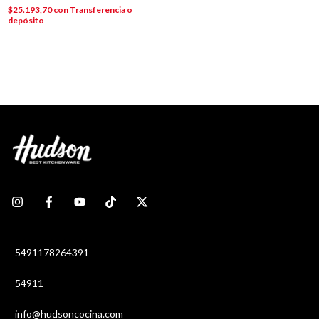
$25.193,70
con
Transferencia o
depósito
5491178264391
54911
info@hudsoncocina.com