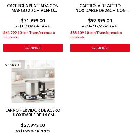
CACEROLA PLATEADA CON
CACEROLA DE ACERO
MANGO 20 CM ACERO
INOXIDABLE DE 26CM CON
INOXIDABLE C/
ANTIADHERENTE
ANTIADHERENTE
$71.999,00
$97.899,00
6
x
$11.999,83
sin interés
6
x
$16.316,50
sin interés
$64.799,10
con
Transferencia o
$88.109,10
con
Transferencia o
depósito
depósito
COMPRAR
COMPRAR
SIN STOCK
JARRO HERVIDOR DE ACERO
INOXIDABLE DE 14 CM
HUDSON PLATEADO
$27.993,00
6
x
$4.665,50
sin interés