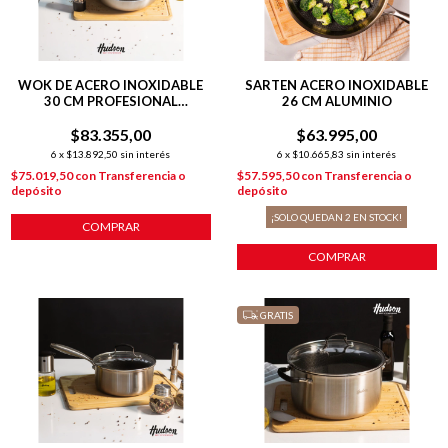
WOK DE ACERO INOXIDABLE
SARTEN ACERO INOXIDABLE
30 CM PROFESIONAL
26 CM ALUMINIO
INDUCCION PLATEADO
$83.355,00
$63.995,00
6
x
$13.892,50
sin interés
6
x
$10.665,83
sin interés
$75.019,50
con
Transferencia o
$57.595,50
con
Transferencia o
depósito
depósito
¡SOLO QUEDAN
2
EN STOCK!
COMPRAR
COMPRAR
GRATIS