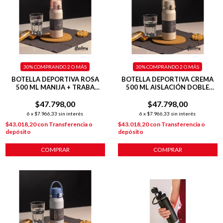
30%
COMPRANDO 2 O MÁS
30%
COMPRANDO 2 O MÁS
BOTELLA DEPORTIVA ROSA
BOTELLA DEPORTIVA CREMA
500 ML MANIJA + TRABA
500 ML AISLACIÓN DOBLE
+TAPA FLIP
PARED + TAPA FLIP
$47.798,00
$47.798,00
6
x
$7.966,33
sin interés
6
x
$7.966,33
sin interés
$43.018,20
con
Transferencia o
$43.018,20
con
Transferencia o
depósito
depósito
COMPRAR
COMPRAR