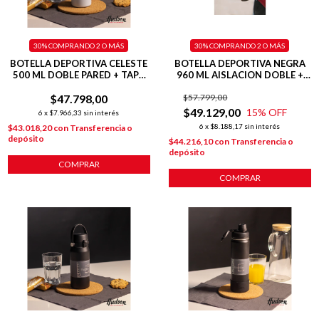
30%
COMPRANDO 2 O MÁS
30%
COMPRANDO 2 O MÁS
BOTELLA DEPORTIVA CELESTE
BOTELLA DEPORTIVA NEGRA
500 ML DOBLE PARED + TAPA
960 ML AISLACION DOBLE +
FLIP
BASE SILICONA
$47.798,00
$57.799,00
$49.129,00
15
% OFF
6
x
$7.966,33
sin interés
6
x
$8.188,17
sin interés
$43.018,20
con
Transferencia o
depósito
$44.216,10
con
Transferencia o
depósito
COMPRAR
COMPRAR