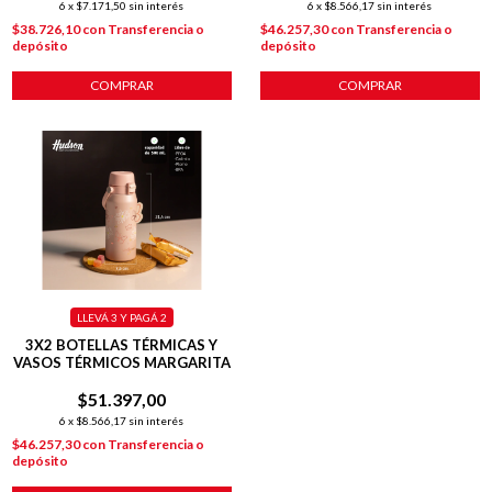
6
x
$7.171,50
sin interés
6
x
$8.566,17
sin interés
$38.726,10
con
Transferencia o
$46.257,30
con
Transferencia o
depósito
depósito
COMPRAR
COMPRAR
LLEVÁ 3 Y PAGÁ 2
3X2 BOTELLAS TÉRMICAS Y
VASOS TÉRMICOS MARGARITA
$51.397,00
6
x
$8.566,17
sin interés
$46.257,30
con
Transferencia o
depósito