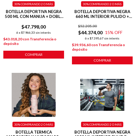
30%
COMPRANDO 2 O MÁS
30%
COMPRANDO 2 O MÁS
BOTELLA DEPORTIVA NEGRA
BOTELLA DEPORTIVA NEGRA
500 ML CON MANIJA + DOBLE
660 ML INTERIOR PULIDO +
AISLANTE + TAPA FLIP
BASE SILICONA
$47.798,00
$52.205,00
$44.374,00
15
% OFF
6
x
$7.966,33
sin interés
6
x
$7.395,67
sin interés
$43.018,20
con
Transferencia o
depósito
$39.936,60
con
Transferencia o
depósito
COMPRAR
COMPRAR
30%
COMPRANDO 2 O MÁS
30%
COMPRANDO 2 O MÁS
BOTELLA TERMICA
BOTELLA DEPORTIVA NEGRA