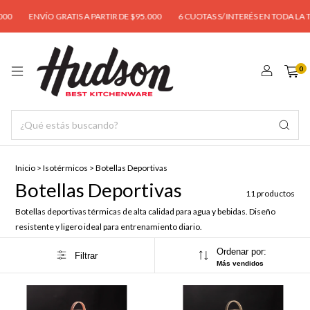
ENVÍO GRATIS A PARTIR DE $95.000
6 CUOTAS S/ INTERÉS EN TODA LA TIEN
0
Inicio
>
Isotérmicos
>
Botellas Deportivas
Botellas Deportivas
11 productos
Botellas deportivas térmicas de alta calidad para agua y bebidas. Diseño
resistente y ligero ideal para entrenamiento diario.
Ordenar por:
Filtrar
Más vendidos