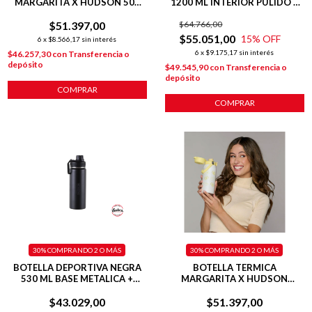
MARGARITA X HUDSON 500
1200 ML INTERIOR PULIDO +
ML DEPORTIVA ROSA
BASE SILICONA
$51.397,00
$64.766,00
$55.051,00
15
% OFF
6
x
$8.566,17
sin interés
6
x
$9.175,17
sin interés
$46.257,30
con
Transferencia o
depósito
$49.545,90
con
Transferencia o
depósito
COMPRAR
COMPRAR
30%
COMPRANDO 2 O MÁS
30%
COMPRANDO 2 O MÁS
BOTELLA DEPORTIVA NEGRA
BOTELLA TERMICA
530 ML BASE METALICA +
MARGARITA X HUDSON
DOBLE PARED
DEPORTIVA 500 ML AMARILLA
$43.029,00
$51.397,00