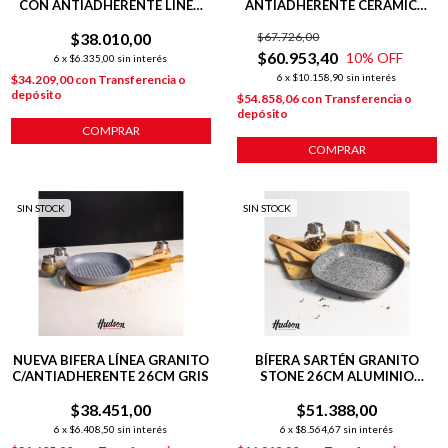
CON ANTIADHERENTE LÍNEA
ANTIADHERENTE CERÁMICO
OLIVE
28CM LÍNEA HARMONY BEIGE
$38.010,00
$67.726,00
$60.953,40
10
% OFF
6
x
$6.335,00
sin interés
6
x
$10.158,90
sin interés
$34.209,00
con
Transferencia o
depósito
$54.858,06
con
Transferencia o
depósito
COMPRAR
COMPRAR
SIN STOCK
SIN STOCK
NUEVA BIFERA LÍNEA GRANITO
BÍFERA SARTÉN GRANITO
C/ANTIADHERENTE 26CM GRIS
STONE 26CM ALUMINIO
FORJADO P/INDUCCIÓN
$38.451,00
$51.388,00
6
x
$6.408,50
sin interés
6
x
$8.564,67
sin interés