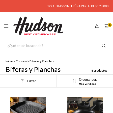
12 CUOTAS S/ INTERÉS A PARTIR DE $190.000
0
Inicio
>
Coccion
>
Biferas y Planchas
Biferas y Planchas
6 productos
Ordenar por:
Filtrar
Más vendidos