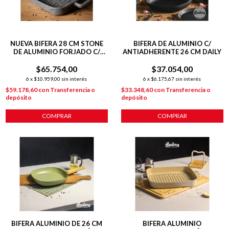
NUEVA BIFERA 28 CM STONE
BIFERA DE ALUMINIO C/
DE ALUMINIO FORJADO C/
ANTIADHERENTE 26 CM DAILY
ANTIADHERENTE P/
$65.754,00
INDUCCIÓN
$37.054,00
6
x
$10.959,00
sin interés
6
x
$6.175,67
sin interés
$59.178,60
con
Transferencia o
$33.348,60
con
Transferencia o
depósito
depósito
COMPRAR
COMPRAR
BIFERA ALUMINIO DE 26 CM
BIFERA ALUMINIO