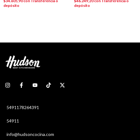
$34.605,90
con
Transferencia o
$46.249,20
con
Transferencia o
depósito
depósito
5491178264391
54911
info@hudsoncocina.com