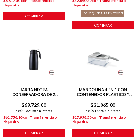
$6.817,50
con
Transferencia o
$42.640,20
con
Transferencia o
depósito
depósito
¡SOLO QUEDAN
2
EN STOCK!
COMPRAR
COMPRAR
JARRA NEGRA
MANDOLINA 4 EN 1 CON
CONSERVADORA DE 2
CONTENEDOR PLASTICO Y
LITROS+ TAPA HERMETICA
FILOS DE ACERO INOXIDABLE
$69.729,00
ACERO
$31.065,00
6
x
$11.621,50
sin interés
6
x
$5.177,50
sin interés
$62.756,10
con
Transferencia o
$27.958,50
con
Transferencia o
depósito
depósito
COMPRAR
COMPRAR