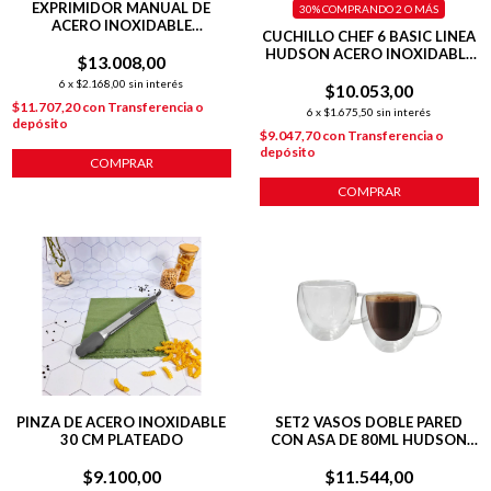
EXPRIMIDOR MANUAL DE
30%
COMPRANDO 2 O MÁS
ACERO INOXIDABLE
CUCHILLO CHEF 6 BASIC LINEA
RESISTENTE Y FÁCIL DE LAVAR
HUDSON ACERO INOXIDABLE
$13.008,00
NEGRO
6
x
$2.168,00
sin interés
$10.053,00
$11.707,20
con
Transferencia o
6
x
$1.675,50
sin interés
depósito
$9.047,70
con
Transferencia o
depósito
COMPRAR
COMPRAR
PINZA DE ACERO INOXIDABLE
SET2 VASOS DOBLE PARED
30 CM PLATEADO
CON ASA DE 80ML HUDSON
OFICIAL
$9.100,00
$11.544,00