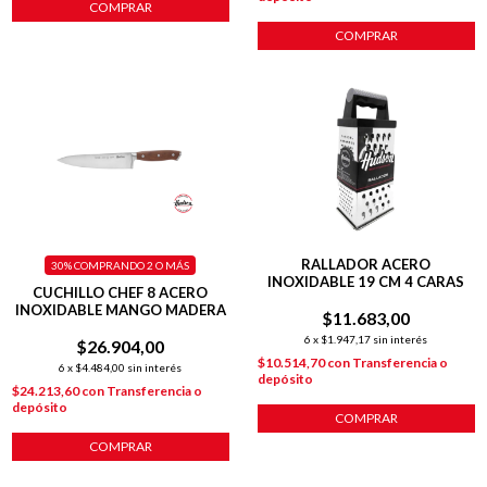
COMPRAR
COMPRAR
RALLADOR ACERO
30%
COMPRANDO 2 O MÁS
INOXIDABLE 19 CM 4 CARAS
CUCHILLO CHEF 8 ACERO
INOXIDABLE MANGO MADERA
$11.683,00
6
x
$1.947,17
sin interés
$26.904,00
$10.514,70
con
Transferencia o
6
x
$4.484,00
sin interés
depósito
$24.213,60
con
Transferencia o
depósito
COMPRAR
COMPRAR