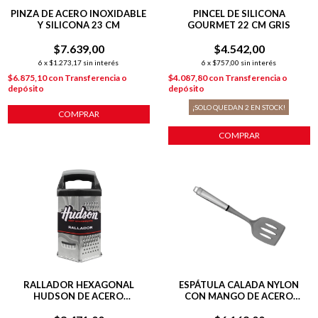
PINZA DE ACERO INOXIDABLE
PINCEL DE SILICONA
Y SILICONA 23 CM
GOURMET 22 CM GRIS
$7.639,00
$4.542,00
6
x
$1.273,17
sin interés
6
x
$757,00
sin interés
$6.875,10
con
Transferencia o
$4.087,80
con
Transferencia o
depósito
depósito
¡SOLO QUEDAN
2
EN STOCK!
COMPRAR
COMPRAR
RALLADOR HEXAGONAL
ESPÁTULA CALADA NYLON
HUDSON DE ACERO
CON MANGO DE ACERO
INOXIDABLE 6 CARAS 20 CM
INOXIDABLE