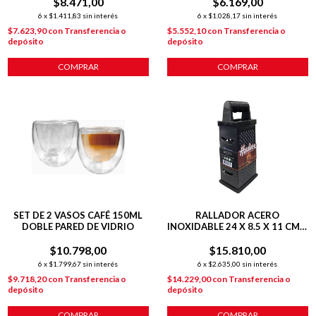
$8.471,00
$6.169,00
6
x
$1.411,83
sin interés
6
x
$1.028,17
sin interés
$7.623,90
con
Transferencia o
$5.552,10
con
Transferencia o
depósito
depósito
COMPRAR
COMPRAR
SET DE 2 VASOS CAFÉ 150ML
RALLADOR ACERO
DOBLE PARED DE VIDRIO
INOXIDABLE 24 X 8.5 X 11 CM 4
CARAS
$10.798,00
$15.810,00
6
x
$1.799,67
sin interés
6
x
$2.635,00
sin interés
$9.718,20
con
Transferencia o
$14.229,00
con
Transferencia o
depósito
depósito
COMPRAR
COMPRAR