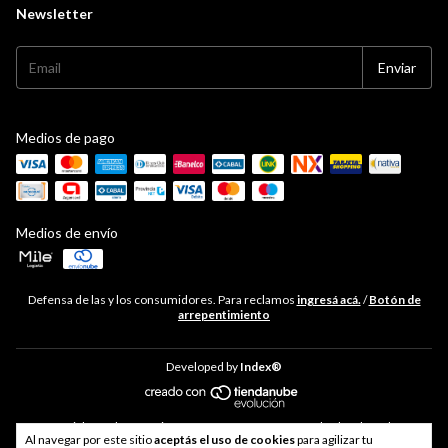
Newsletter
Medios de pago
Medios de envío
Defensa de las y los consumidores. Para reclamos
ingresá acá.
/
Botón de
arrepentimiento
Developed by
Index®
Copyright Hudson Cocina - 33711468469 - 2026. Todos los derechos
Al navegar por este sitio
aceptás el uso de cookies
para agilizar tu
reservados.