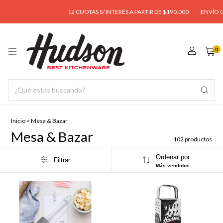
12 CUOTAS S/ INTERÉS A PARTIR DE $190.000
ENVÍO GRATIS A PARTI
0
Inicio
>
Mesa & Bazar
Mesa & Bazar
102 productos
Ordenar por:
Filtrar
Más vendidos