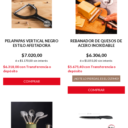
PELAPAPAS VERTICAL NEGRO
REBANADOR DE QUESOS DE
ESTILO AFEITADORA
ACERO INOXIDABLE
$7.020,00
$6.306,00
6
x
$1.170,00
sin interés
6
x
$1.051,00
sin interés
$6.318,00
con
Transferencia o
$5.675,40
con
Transferencia o
depósito
depósito
¡NO TE LO PIERDAS, ES EL ÚLTIMO!
COMPRAR
COMPRAR