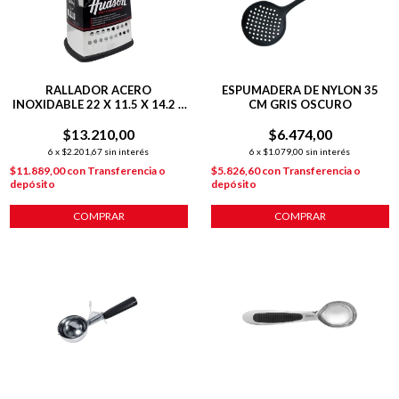
RALLADOR ACERO
ESPUMADERA DE NYLON 35
INOXIDABLE 22 X 11.5 X 14.2 4
CM GRIS OSCURO
CARAS PLATEADO
$13.210,00
$6.474,00
6
x
$2.201,67
sin interés
6
x
$1.079,00
sin interés
$11.889,00
con
Transferencia o
$5.826,60
con
Transferencia o
depósito
depósito
COMPRAR
COMPRAR