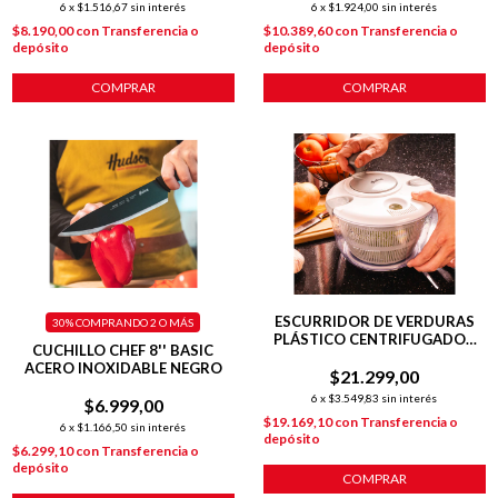
6
x
$1.516,67
sin interés
6
x
$1.924,00
sin interés
$8.190,00
con
Transferencia o
$10.389,60
con
Transferencia o
depósito
depósito
COMPRAR
COMPRAR
ESCURRIDOR DE VERDURAS
30%
COMPRANDO 2 O MÁS
PLÁSTICO CENTRIFUGADOR
CUCHILLO CHEF 8'' BASIC
BLANCO
ACERO INOXIDABLE NEGRO
$21.299,00
6
x
$3.549,83
sin interés
$6.999,00
$19.169,10
con
Transferencia o
6
x
$1.166,50
sin interés
depósito
$6.299,10
con
Transferencia o
depósito
COMPRAR