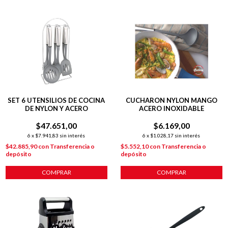
SET 6 UTENSILIOS DE COCINA
CUCHARON NYLON MANGO
DE NYLON Y ACERO
ACERO INOXIDABLE
$47.651,00
$6.169,00
6
x
$7.941,83
sin interés
6
x
$1.028,17
sin interés
$42.885,90
con
Transferencia o
$5.552,10
con
Transferencia o
depósito
depósito
COMPRAR
COMPRAR