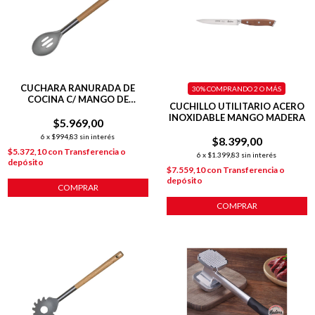
CUCHARA RANURADA DE
30%
COMPRANDO 2 O MÁS
COCINA C/ MANGO DE
CUCHILLO UTILITARIO ACERO
MADERA
INOXIDABLE MANGO MADERA
$5.969,00
6
x
$994,83
sin interés
$8.399,00
$5.372,10
con
Transferencia o
6
x
$1.399,83
sin interés
depósito
$7.559,10
con
Transferencia o
depósito
COMPRAR
COMPRAR