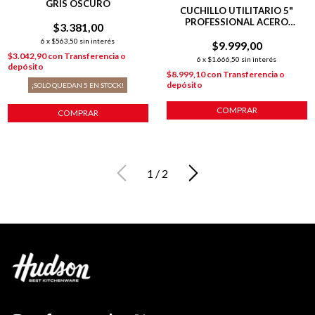
GRIS OSCURO
CUCHILLO UTILITARIO 5"
PROFESSIONAL ACERO
$3.381,00
INOXIDABLE
6
x
$563,50
sin interés
$9.999,00
$3.042,90
con
Transferencia o
6
x
$1.666,50
sin interés
depósito
$8.999,10
con
Transferencia o
depósito
¡SOLO QUEDAN
5
EN STOCK!
COMPRAR
COMPRAR
1
/
2