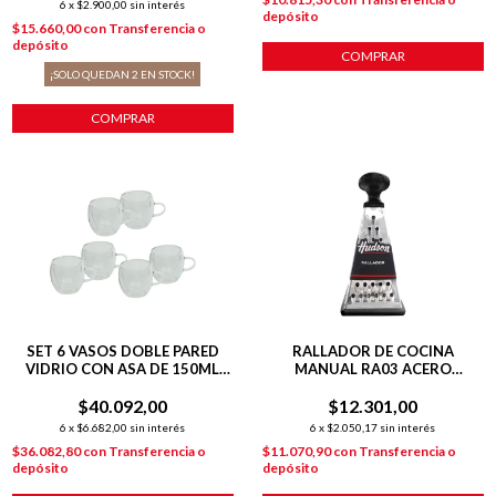
6
x
$2.900,00
sin interés
depósito
$15.660,00
con
Transferencia o
depósito
COMPRAR
¡SOLO QUEDAN
2
EN STOCK!
COMPRAR
SET 6 VASOS DOBLE PARED
RALLADOR DE COCINA
VIDRIO CON ASA DE 150ML
MANUAL RA03 ACERO
HUDSON
INOXIDABLE
$40.092,00
$12.301,00
6
x
$6.682,00
sin interés
6
x
$2.050,17
sin interés
$36.082,80
con
Transferencia o
$11.070,90
con
Transferencia o
depósito
depósito