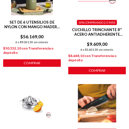
SET DE 6 UTENSILIOS DE
30%
COMPRANDO 2 O MÁS
NYLON CON MANGO MADERA
CUCHILLO TRINCHANTE 8''
LÍNEA OLIVE
ACERO ANTIADHERENTE
$56.169,00
BASIC
6
x
$9.361,50
sin interés
$9.609,00
$50.552,10
con
Transferencia o
6
x
$1.601,50
sin interés
depósito
$8.648,10
con
Transferencia o
depósito
COMPRAR
COMPRAR