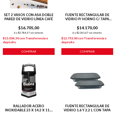
SET 2 VASOS CON ASA DOBLE
FUENTE RECTANGULAR DE
PARED DE VIDRIO LÍNEA CAFÉ
VIDRIO P/ HORNO C/ TAPA
295X176X51 GRIS
$16.705,00
$14.170,00
6
x
$2.784,17
sin interés
6
x
$2.361,67
sin interés
$15.034,50
con
Transferencia o
$12.753,00
con
Transferencia o
depósito
depósito
COMPRAR
COMPRAR
RALLADOR ACERO
FUENTE RECTANGULAR DE
INOXIDABLE 23 X 14.2 X 11.8
VIDRIO 1.6 Y 2.2 L CON TAPA
CM HEXAGONAL 6 CARAS