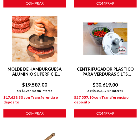
COMPRAR
COMPRAR
MOLDE DE HAMBURGUESA
CENTRIFUGADOR PLASTICO
ALUMINIO SUPERFICIE
PARA VERDURAS 5 LTS
ACANALADA
ESCURRIDOR Y SEGUROS
$19.587,00
$30.619,00
PLÁSTICOS
6
x
$3.264,50
sin interés
6
x
$5.103,17
sin interés
$17.628,30
con
Transferencia o
$27.557,10
con
Transferencia o
depósito
depósito
COMPRAR
COMPRAR