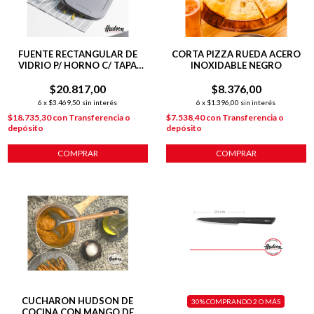
FUENTE RECTANGULAR DE
CORTA PIZZA RUEDA ACERO
VIDRIO P/ HORNO C/ TAPA
INOXIDABLE NEGRO
345X206X52
$20.817,00
$8.376,00
6
x
$3.469,50
sin interés
6
x
$1.396,00
sin interés
$18.735,30
con
Transferencia o
$7.538,40
con
Transferencia o
depósito
depósito
COMPRAR
COMPRAR
CUCHARON HUDSON DE
30%
COMPRANDO 2 O MÁS
COCINA CON MANGO DE