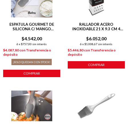
ESPATULA GOURMET DE
RALLADOR ACERO
SILICONA C/ MANGO
INOXIDABLE 21 X 9.3 CM 4
COLGANTE
CARAS
$4.542,00
$6.052,00
6
x
$757,00
sin interés
6
x
$1.008,67
sin interés
$4.087,80
con
Transferencia o
$5.446,80
con
Transferencia o
depósito
depósito
¡SOLO QUEDAN
3
EN STOCK!
COMPRAR
COMPRAR