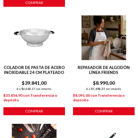
COMPRAR
COLADOR DE PASTA DE ACERO
REPASADOR DE ALGODÓN
INOXIDABLE 24 CM PLATEADO
LÍNEA FRIENDS
$39.841,00
$8.990,00
6
x
$6.640,17
sin interés
6
x
$1.498,33
sin interés
$35.856,90
con
Transferencia o
$8.091,00
con
Transferencia o
depósito
depósito
COMPRAR