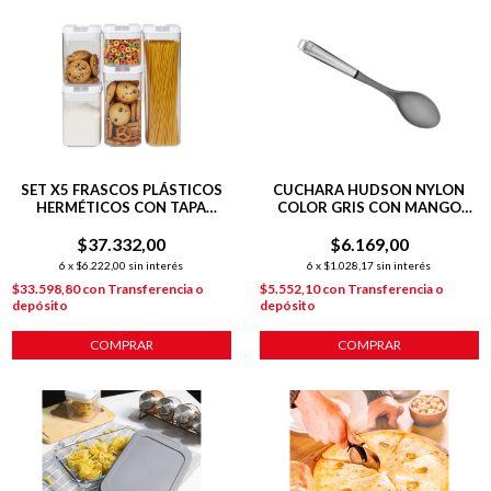
SET X5 FRASCOS PLÁSTICOS
CUCHARA HUDSON NYLON
HERMÉTICOS CON TAPA
COLOR GRIS CON MANGO
RECTANGULARES
ACERO INOXIDABLE
$37.332,00
$6.169,00
6
x
$6.222,00
sin interés
6
x
$1.028,17
sin interés
$33.598,80
con
Transferencia o
$5.552,10
con
Transferencia o
depósito
depósito
COMPRAR
COMPRAR