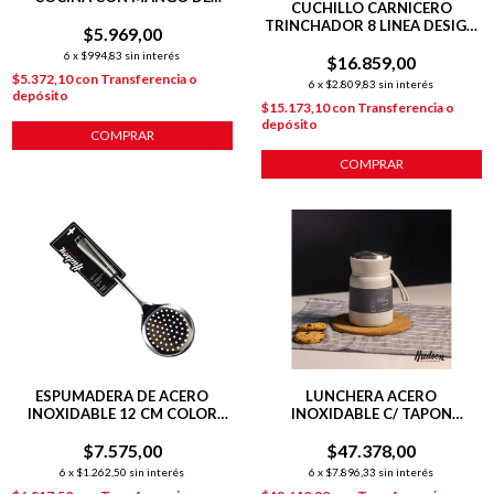
CUCHILLO CARNICERO
MADERA COLOR GRIS
TRINCHADOR 8 LINEA DESIGN
$5.969,00
20 CM
6
x
$994,83
sin interés
$16.859,00
$5.372,10
con
Transferencia o
6
x
$2.809,83
sin interés
depósito
$15.173,10
con
Transferencia o
depósito
COMPRAR
COMPRAR
ESPUMADERA DE ACERO
LUNCHERA ACERO
INOXIDABLE 12 CM COLOR
INOXIDABLE C/ TAPON
ACERO
HERMETICO + CUCHARA
$7.575,00
$47.378,00
6
x
$1.262,50
sin interés
6
x
$7.896,33
sin interés