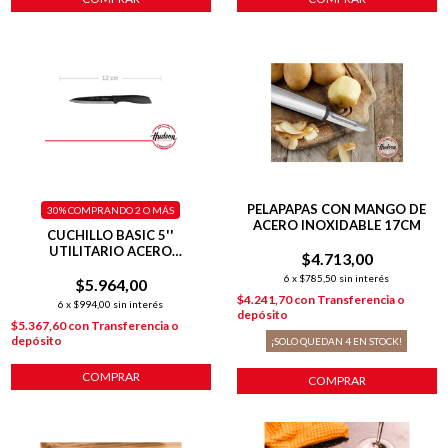
PELAPAPAS CON MANGO DE
30%
COMPRANDO 2 O MÁS
ACERO INOXIDABLE 17CM
CUCHILLO BASIC 5''
UTILITARIO ACERO
$4.713,00
INOXIDABLE
6
x
$785,50
sin interés
$5.964,00
$4.241,70
con
Transferencia o
6
x
$994,00
sin interés
depósito
$5.367,60
con
Transferencia o
depósito
¡SOLO QUEDAN
4
EN STOCK!
COMPRAR
COMPRAR