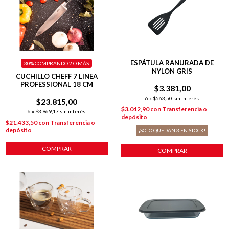
ESPÁTULA RANURADA DE
30%
COMPRANDO 2 O MÁS
NYLON GRIS
CUCHILLO CHEFF 7 LINEA
PROFESSIONAL 18 CM
$3.381,00
6
x
$563,50
sin interés
$23.815,00
$3.042,90
con
Transferencia o
6
x
$3.969,17
sin interés
depósito
$21.433,50
con
Transferencia o
depósito
¡SOLO QUEDAN
3
EN STOCK!
COMPRAR
COMPRAR