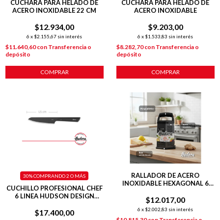
CUCHARA PARA HELADO DE
CUCHARA PARA HELADO DE
ACERO INOXIDABLE 22 CM
ACERO INOXIDABLE
$12.934,00
$9.203,00
6
x
$2.155,67
sin interés
6
x
$1.533,83
sin interés
$11.640,60
con
Transferencia o
$8.282,70
con
Transferencia o
depósito
depósito
COMPRAR
COMPRAR
RALLADOR DE ACERO
30%
COMPRANDO 2 O MÁS
INOXIDABLE HEXAGONAL 6
CUCHILLO PROFESIONAL CHEF
CARAS HUDSON NEGRO
6 LINEA HUDSON DESIGN
$12.017,00
COLOR NEGRO
6
x
$2.002,83
sin interés
$17.400,00
$10.815,30
con
Transferencia o