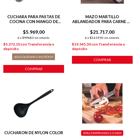
CUCHARA PARA PASTAS DE
MAZO MARTILLO
COCINA CON MANGO DE
ABLANDADOR PARA CARNE DE
MADERA
ACERO INOXIDABLE
$5.969,00
$21.717,00
6
x
$994,83
sin interés
6
x
$3.619,50
sin interés
$5.372,10
con
Transferencia o
$19.545,30
con
Transferencia o
depósito
depósito
¡SOLO QUEDAN
2
EN STOCK!
COMPRAR
COMPRAR
CUCHARON DE NYLON COLOR
30%
COMPRANDO 2 O MÁS