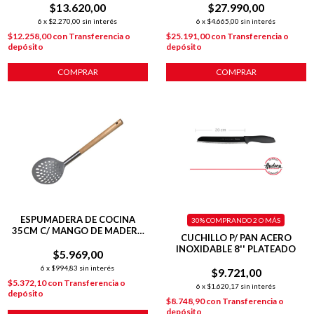
$13.620,00
$27.990,00
6
x
$2.270,00
sin interés
6
x
$4.665,00
sin interés
$12.258,00
con
Transferencia o
$25.191,00
con
Transferencia o
depósito
depósito
COMPRAR
COMPRAR
ESPUMADERA DE COCINA
30%
COMPRANDO 2 O MÁS
35CM C/ MANGO DE MADERA
CUCHILLO P/ PAN ACERO
MARRÓN CLARO
INOXIDABLE 8'' PLATEADO
$5.969,00
6
x
$994,83
sin interés
$9.721,00
$5.372,10
con
Transferencia o
6
x
$1.620,17
sin interés
depósito
$8.748,90
con
Transferencia o
depósito