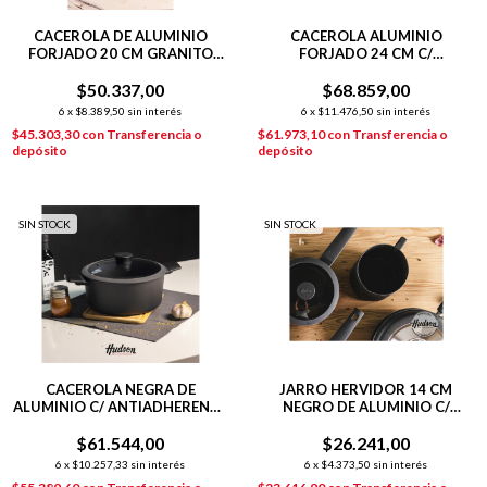
CACEROLA DE ALUMINIO
CACEROLA ALUMINIO
FORJADO 20 CM GRANITO
FORJADO 24 CM C/
STONE
ANTIADHERENTE GRANITO
$50.337,00
$68.859,00
STONE
6
x
$8.389,50
sin interés
6
x
$11.476,50
sin interés
$45.303,30
con
Transferencia o
$61.973,10
con
Transferencia o
depósito
depósito
SIN STOCK
SIN STOCK
CACEROLA NEGRA DE
JARRO HERVIDOR 14 CM
ALUMINIO C/ ANTIADHERENTE
NEGRO DE ALUMINIO C/
26 CM DAILY
ANTIADHERENTE DAILY
$61.544,00
$26.241,00
6
x
$10.257,33
sin interés
6
x
$4.373,50
sin interés