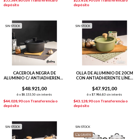
$55.389,60
con
Transferencia o
$23.616,90
con
Transferencia o
depósito
depósito
SIN STOCK
SIN STOCK
CACEROLA NEGRA DE
OLLA DE ALUMINIO DE 20CM
ALUMINIO C/ ANTIADHERENTE
CON ANTIADHERENTE LÍNEA
22 CM DAILY
OLIVE 2.4 L
$48.921,00
$47.921,00
6
x
$8.153,50
sin interés
6
x
$7.986,83
sin interés
$44.028,90
con
Transferencia o
$43.128,90
con
Transferencia o
depósito
depósito
SIN STOCK
SIN STOCK
GRATIS