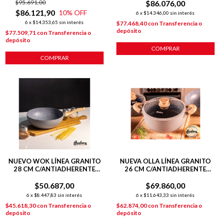
$95.691,00
$86.076,00
$86.121,90
10
% OFF
6
x
$14.346,00
sin interés
6
x
$14.353,65
sin interés
$77.468,40
con
Transferencia o
depósito
$77.509,71
con
Transferencia o
depósito
COMPRAR
COMPRAR
NUEVO WOK LÍNEA GRANITO
NUEVA OLLA LÍNEA GRANITO
28 CM C/ANTIADHERENTE
26 CM C/ANTIADHERENTE
GRIS
GRIS
$50.687,00
$69.860,00
6
x
$8.447,83
sin interés
6
x
$11.643,33
sin interés
$45.618,30
con
Transferencia o
$62.874,00
con
Transferencia o
depósito
depósito