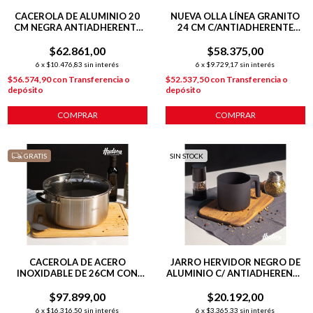
CACEROLA DE ALUMINIO 20
NUEVA OLLA LÍNEA GRANITO
CM NEGRA ANTIADHERENTE
24 CM C/ANTIADHERENTE
TOTAL BLACK
GRIS
$62.861,00
$58.375,00
6
x
$10.476,83
sin interés
6
x
$9.729,17
sin interés
$56.574,90
con
Transferencia o
$52.537,50
con
Transferencia o
depósito
depósito
COMPRAR
COMPRAR
GRATIS
SIN STOCK
CACEROLA DE ACERO
JARRO HERVIDOR NEGRO DE
INOXIDABLE DE 26CM CON
ALUMINIO C/ ANTIADHERENTE
ANTIADHERENTE
11CM DAILY
$97.899,00
$20.192,00
6
x
$16.316,50
sin interés
6
x
$3.365,33
sin interés