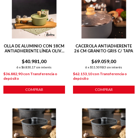
OLLA DE ALUMINIO CON 18CM
CACEROLA ANTIADHERENTE
ANTIADHERENTE LÍNEA OLIVE
26 CM GRANITO GRIS C/ TAPA
1.9 L
$40.981,00
$69.059,00
6
x
$6.830,17
sin interés
6
x
$11.509,83
sin interés
$36.882,90
con
Transferencia o
$62.153,10
con
Transferencia o
depósito
depósito
COMPRAR
COMPRAR