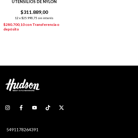
UTENSILIOS DE NYLON
$311.889,00
12
x
$25.990,75
sin interés
$280.700,10
con
Transferencia o
depósito
5491178264391