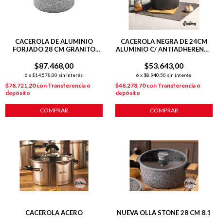
CACEROLA DE ALUMINIO
CACEROLA NEGRA DE 24CM
FORJADO 28 CM GRANITO
ALUMINIO C/ ANTIADHERENTE
STONE
DAILY
$87.468,00
$53.643,00
6
x
$14.578,00
sin interés
6
x
$8.940,50
sin interés
$78.721,20
con
Transferencia o
$48.278,70
con
Transferencia o
depósito
depósito
COMPRAR
COMPRAR
CACEROLA ACERO
NUEVA OLLA STONE 28 CM 8.1