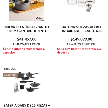
NUEVA OLLA LÍNEA GRANITO
BATERIA 6 PIEZAS ACERO
18 CM C/ANTIADHERENTE
INOXIDABLE + CAFETERA
GRIS
EMBOLO
$41.457,00
$149.099,00
6
x
$6.909,50
sin interés
6
x
$24.849,83
sin interés
$37.311,30
con
Transferencia o
$134.189,10
con
Transferencia o
depósito
depósito
SIN STOCK
GRATIS
BATERÍA DAILY DE 12 PIEZAS +