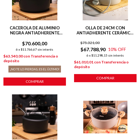
CACEROLA DE ALUMINIO
OLLA DE 24CM CON
NEGRA ANTIADHERENTE
ANTIADHERENTE CERÁMICO
TOTAL BLACK 24 CM COLOR
LÍNEA HARMONY PARA
$70.600,00
NEGRO
$75.321,00
INDUCCIÓN
$67.788,90
10
% OFF
6
x
$11.766,67
sin interés
6
x
$11.298,15
sin interés
$63.540,00
con
Transferencia o
depósito
$61.010,01
con
Transferencia o
depósito
¡NO TE LO PIERDAS, ES EL ÚLTIMO!
COMPRAR
COMPRAR