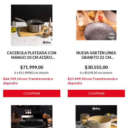
CACEROLA PLATEADA CON
NUEVA SARTÉN LÍNEA
MANGO 20 CM ACERO
GRANITO 22 CM
INOXIDABLE C/
C/ANTIADHERENTE GRIS
ANTIADHERENTE
$71.999,00
$30.555,00
6
x
$11.999,83
sin interés
6
x
$5.092,50
sin interés
$64.799,10
con
Transferencia o
$27.499,50
con
Transferencia o
depósito
depósito
COMPRAR
COMPRAR