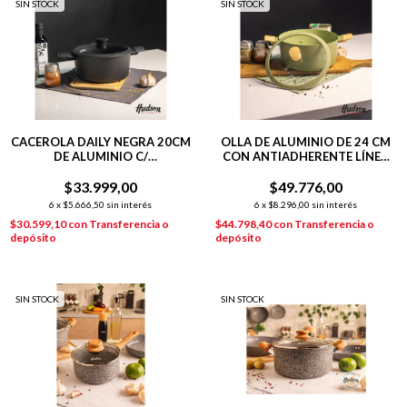
SIN STOCK
SIN STOCK
CACEROLA DAILY NEGRA 20CM
OLLA DE ALUMINIO DE 24 CM
DE ALUMINIO C/
CON ANTIADHERENTE LÍNEA
ANTIADHERENTE
OLIVE 4.2 L
$33.999,00
$49.776,00
6
x
$5.666,50
sin interés
6
x
$8.296,00
sin interés
$30.599,10
con
Transferencia o
$44.798,40
con
Transferencia o
depósito
depósito
SIN STOCK
SIN STOCK