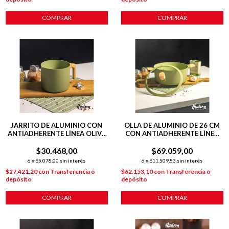
COMPRAR
COMPRAR
JARRITO DE ALUMINIO CON
OLLA DE ALUMINIO DE 26 CM
ANTIADHERENTE LÍNEA OLIVE
CON ANTIADHERENTE LÍNEA
1.8L
OLIVE 5.5 L
$30.468,00
$69.059,00
6
x
$5.078,00
sin interés
6
x
$11.509,83
sin interés
$27.421,20
con
Transferencia o
$62.153,10
con
Transferencia o
depósito
depósito
COMPRAR
COMPRAR