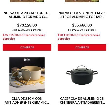
NUEVA OLLA 24 CM STONE DE
NUEVA OLLA STONE 20 CM 2.6
ALUMINIO FORJADO C/
LITROS ALUMINIO FORJADO
ANTIADHERENTE P/
C/ ANTIADHERENTE 2.6
$73.128,00
INDUCCIÓN
$55.680,00
LITROS
6
x
$12.188,00
sin interés
6
x
$9.280,00
sin interés
$65.815,20
con
Transferencia o
$50.112,00
con
Transferencia o
depósito
depósito
COMPRAR
COMPRAR
OLLA DE 28CM CON
CACEROLA DE ALUMINIO 28
ANTIADHERENTE CERÁMICO
CM NEGRA ANTIADHERENTE
LÍNEA HARMONY INDUCCIÓN
TOTAL BLACK