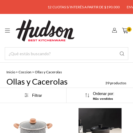
12 CUOTAS S/ INTERÉS A PARTIR DE $190.000
ENVÍO GRATIS
0
Inicio
>
Coccion
>
Ollas y Cacerolas
Ollas y Cacerolas
39 productos
Ordenar por:
Filtrar
Más vendidos