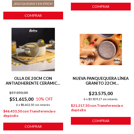
¡SOLO QUEDAN
3
EN STOCK!
COMPRAR
COMPRAR
OLLA DE 20CM CON
NUEVA PANQUEQUERA LÍNEA
ANTIADHERENTE CERÁMICO
GRANITO 22CM
LÍNEA HARMONY PARA
C/ANTIADHERENTE GRIS
$57.350,00
INDUCCIÓN
$23.575,00
$51.615,00
10
% OFF
6
x
$3.929,17
sin interés
6
x
$8.602,50
sin interés
$21.217,50
con
Transferencia o
depósito
$46.453,50
con
Transferencia o
depósito
COMPRAR
COMPRAR