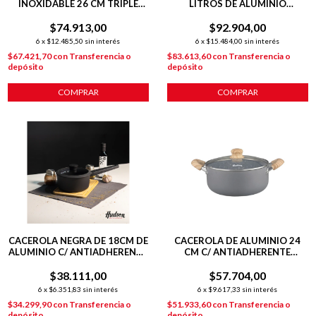
INOXIDABLE 26 CM TRIPLE
LITROS DE ALUMINIO
FONDO INDUCCIÓN
FORJADO C/ ANTIADHERENTE
$74.913,00
PLATEADO
$92.904,00
6
x
$12.485,50
sin interés
6
x
$15.484,00
sin interés
$67.421,70
con
Transferencia o
$83.613,60
con
Transferencia o
depósito
depósito
COMPRAR
COMPRAR
CACEROLA NEGRA DE 18CM DE
CACEROLA DE ALUMINIO 24
ALUMINIO C/ ANTIADHERENTE
CM C/ ANTIADHERENTE
Y MANGO DAILY
GRANITO
$38.111,00
$57.704,00
6
x
$6.351,83
sin interés
6
x
$9.617,33
sin interés
$34.299,90
con
Transferencia o
$51.933,60
con
Transferencia o
depósito
depósito