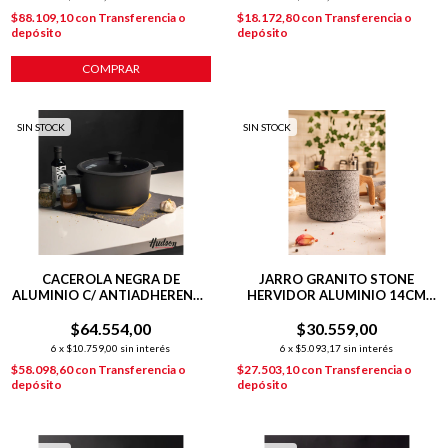
$88.109,10
con
Transferencia o
$18.172,80
con
Transferencia o
depósito
depósito
COMPRAR
SIN STOCK
SIN STOCK
CACEROLA NEGRA DE
JARRO GRANITO STONE
ALUMINIO C/ ANTIADHERENTE
HERVIDOR ALUMINIO 14CM
28 CM DAILY
INDUCCIÓN GRIS
$64.554,00
$30.559,00
6
x
$10.759,00
sin interés
6
x
$5.093,17
sin interés
$58.098,60
con
Transferencia o
$27.503,10
con
Transferencia o
depósito
depósito