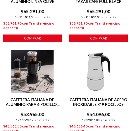
ALUMINIO LÍNEA OLIVE
TAZAS CAFE FULL BLACK
$65.291,00
$65.291,00
6
x
$10.881,83
sin interés
6
x
$10.881,83
sin interés
$58.761,90
con
Transferencia o
$58.761,90
con
Transferencia o
depósito
depósito
COMPRAR
COMPRAR
CAFETERA ITALIANA DE
CAFETERA ITALIANA DE ACERO
ALUMINIO PARA 6 POCILLOS
INOXIDABLE P/ 9 POCILLOS
LÍNEA TOTAL BLACK
$53.965,00
$54.096,00
6
x
$8.994,17
sin interés
6
x
$9.016,00
sin interés
$48.568,50
con
Transferencia o
$48.686,40
con
Transferencia o
depósito
depósito