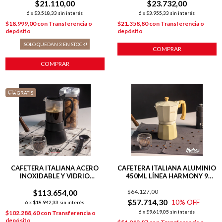
$21.110,00
$23.732,00
6
x
$3.518,33
sin interés
6
x
$3.955,33
sin interés
$18.999,00
con
Transferencia o
$21.358,80
con
Transferencia o
depósito
depósito
¡SOLO QUEDAN
3
EN STOCK!
COMPRAR
COMPRAR
GRATIS
CAFETERA ITALIANA ACERO
CAFETERA ITALIANA ALUMINIO
INOXIDABLE Y VIDRIO
450ML LÍNEA HARMONY 9
INDUCCIÓN P/ 6 POCILLOS
POCILLOS
$113.654,00
$64.127,00
$57.714,30
10
% OFF
6
x
$18.942,33
sin interés
6
x
$9.619,05
sin interés
$102.288,60
con
Transferencia o
depósito