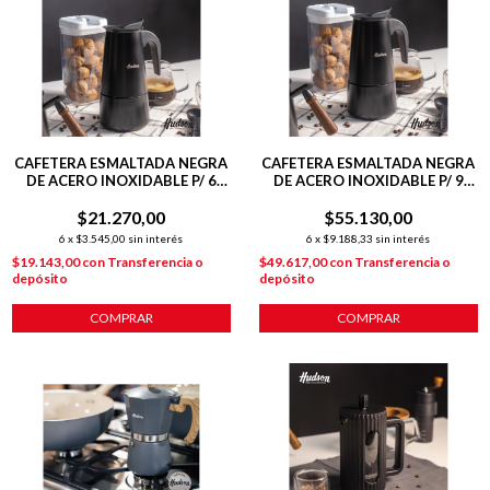
CAFETERA ESMALTADA NEGRA
CAFETERA ESMALTADA NEGRA
DE ACERO INOXIDABLE P/ 6
DE ACERO INOXIDABLE P/ 9
POCILLOS
POCILLOS
$21.270,00
$55.130,00
6
x
$3.545,00
sin interés
6
x
$9.188,33
sin interés
$19.143,00
con
Transferencia o
$49.617,00
con
Transferencia o
depósito
depósito
COMPRAR
COMPRAR