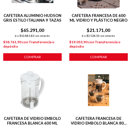
CAFETERA ALUMINIO HUDSON
CAFETERA FRANCESA DE 600
GRIS ESTILO ITALIANA 9 TAZAS
ML VIDRIO Y PLÁSTICO NEGRO
$65.291,00
$21.171,00
6
x
$10.881,83
sin interés
6
x
$3.528,50
sin interés
$58.761,90
con
Transferencia o
$19.053,90
con
Transferencia o
depósito
depósito
COMPRAR
COMPRAR
CAFETERA DE VIDRIO EMBOLO
CAFETERA FRANCESA DE
FRANCESA BLANCA 600 ML
VIDRIO EMBOLO BLANCA 800
ML