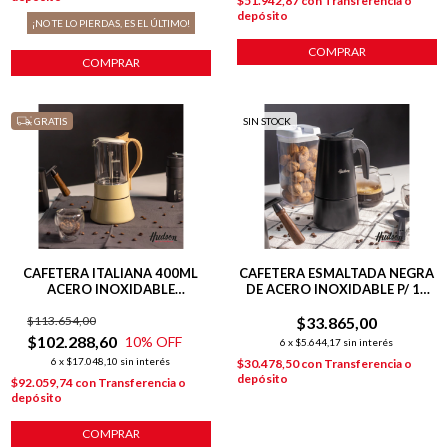
$51.942,87
con
Transferencia o
depósito
¡NO TE LO PIERDAS, ES EL ÚLTIMO!
COMPRAR
COMPRAR
GRATIS
SIN STOCK
CAFETERA ITALIANA 400ML
CAFETERA ESMALTADA NEGRA
ACERO INOXIDABLE
DE ACERO INOXIDABLE P/ 12
HARMONY INDUCCIÓN
POCILLOS
$113.654,00
$33.865,00
$102.288,60
10
% OFF
6
x
$5.644,17
sin interés
6
x
$17.048,10
sin interés
$30.478,50
con
Transferencia o
depósito
$92.059,74
con
Transferencia o
depósito
COMPRAR