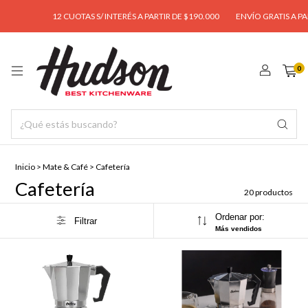
12 CUOTAS S/ INTERÉS A PARTIR DE $190.000
ENVÍO GRATIS A PARTIR 
0
Inicio
>
Mate & Café
>
Cafetería
Cafetería
20 productos
Ordenar por:
Filtrar
Más vendidos