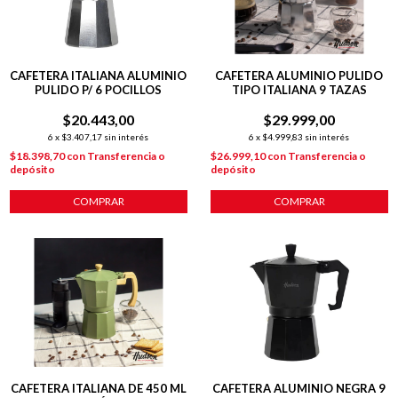
CAFETERA ITALIANA ALUMINIO
CAFETERA ALUMINIO PULIDO
PULIDO P/ 6 POCILLOS
TIPO ITALIANA 9 TAZAS
$20.443,00
$29.999,00
6
x
$3.407,17
sin interés
6
x
$4.999,83
sin interés
$18.398,70
con
Transferencia o
$26.999,10
con
Transferencia o
depósito
depósito
COMPRAR
COMPRAR
CAFETERA ITALIANA DE 450 ML
CAFETERA ALUMINIO NEGRA 9