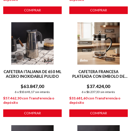
COMPRAR
COMPRAR
CAFETERA ITALIANA DE 650 ML
CAFETERA FRANCESA
ACERO INOXIDABLE PULIDO
PLATEADA CON EMBOLO DE
800ML
$63.847,00
$37.424,00
6
x
$10.641,17
sin interés
6
x
$6.237,33
sin interés
$57.462,30
con
Transferencia o
$33.681,60
con
Transferencia o
depósito
depósito
COMPRAR
COMPRAR