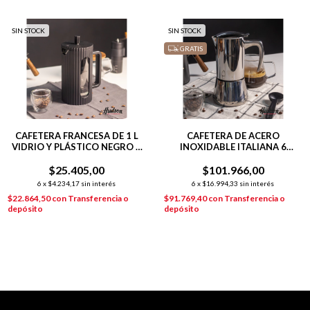
SIN STOCK
SIN STOCK
GRATIS
CAFETERA FRANCESA DE 1 L
CAFETERA DE ACERO
VIDRIO Y PLÁSTICO NEGRO 9
INOXIDABLE ITALIANA 6
POCILLOS
POCILLOS PULIDO ESPEJO
$25.405,00
$101.966,00
6
x
$4.234,17
sin interés
6
x
$16.994,33
sin interés
$22.864,50
con
Transferencia o
$91.769,40
con
Transferencia o
depósito
depósito