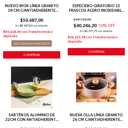
NUEVO WOK LÍNEA GRANITO
ESPECIERO GIRATORIO 12
28 CM C/ANTIADHERENTE
FRASCOS ACERO INOXIDABLE
GRIS
LÍNEA HARMONY
$50.687,00
$44.718,00
$40.246,20
10
% OFF
6
x
$8.447,83
sin interés
6
x
$6.707,70
sin interés
$45.618,30
con
Transferencia o
depósito
$36.221,58
con
Transferencia o
depósito
¡SOLO QUEDAN
4
EN STOCK!
COMPRAR
COMPRAR
SARTÉN DE ALUMINIO DE
NUEVA OLLA LÍNEA GRANITO
22CM CON ANTIADHERENTE
26 CM C/ANTIADHERENTE
LÍNEA OLIVE 1.3 L
GRIS