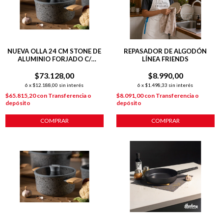
NUEVA OLLA 24 CM STONE DE
REPASADOR DE ALGODÓN
ALUMINIO FORJADO C/
LÍNEA FRIENDS
ANTIADHERENTE P/
$73.128,00
INDUCCIÓN
$8.990,00
6
x
$12.188,00
sin interés
6
x
$1.498,33
sin interés
$65.815,20
con
Transferencia o
$8.091,00
con
Transferencia o
depósito
depósito
COMPRAR