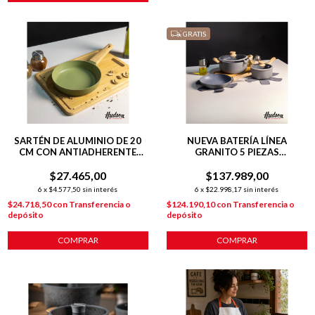
GRATIS
SARTÉN DE ALUMINIO DE 20
NUEVA BATERÍA LÍNEA
CM CON ANTIADHERENTE
GRANITO 5 PIEZAS
LÍNEA OLIVE 1 L
C/ANTIADHERENTE GRIS
$27.465,00
$137.989,00
6
x
$4.577,50
sin interés
6
x
$22.998,17
sin interés
$24.718,50
con
Transferencia o
$124.190,10
con
Transferencia o
depósito
depósito
COMPRAR
COMPRAR