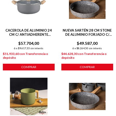
CACEROLA DE ALUMINIO 24
NUEVA SARTÉN 28 CM STONE
CM C/ ANTIADHERENTE
DE ALUMINIO FORJADO C/
GRANITO
ANTIADHERENTE P/
$57.704,00
$49.587,00
INDUCCIÓN
6
x
$9.617,33
sin interés
6
x
$8.264,50
sin interés
$51.933,60
con
Transferencia o
$44.628,30
con
Transferencia o
depósito
depósito
COMPRAR
COMPRAR