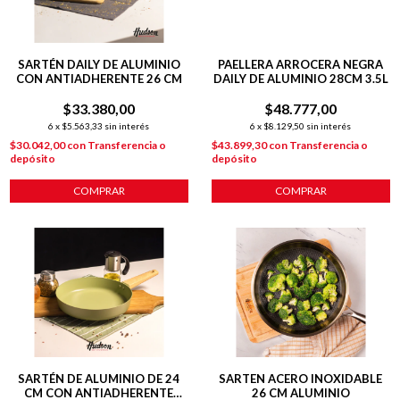
SARTÉN DAILY DE ALUMINIO
PAELLERA ARROCERA NEGRA
CON ANTIADHERENTE 26 CM
DAILY DE ALUMINIO 28CM 3.5L
$33.380,00
$48.777,00
6
x
$5.563,33
sin interés
6
x
$8.129,50
sin interés
$30.042,00
con
Transferencia o
$43.899,30
con
Transferencia o
depósito
depósito
COMPRAR
COMPRAR
SARTÉN DE ALUMINIO DE 24
SARTEN ACERO INOXIDABLE
CM CON ANTIADHERENTE
26 CM ALUMINIO