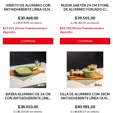
JARRITO DE ALUMINIO CON
NUEVA SARTÉN 24 CM STONE
ANTIADHERENTE LÍNEA OLIVE
DE ALUMINIO FORJADO C/
1.8L
ANTIADHERENTE P/
$30.468,00
$39.501,00
INDUCCIÓN
6
x
$5.078,00
sin interés
6
x
$6.583,50
sin interés
$27.421,20
con
Transferencia o
$35.550,90
con
Transferencia o
depósito
depósito
COMPRAR
COMPRAR
BIFERA ALUMINIO DE 26 CM
OLLA DE ALUMINIO CON 18CM
CON ANTIADHERENTE LÍNEA
ANTIADHERENTE LÍNEA OLIVE
OLIVE
1.9 L
$38.010,00
$40.981,00
6
x
$6.335,00
sin interés
6
x
$6.830,17
sin interés