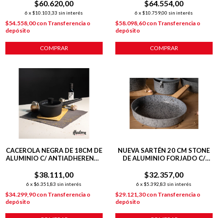
$60.620,00
$64.554,00
6
x
$10.103,33
sin interés
6
x
$10.759,00
sin interés
$54.558,00
con
Transferencia o
$58.098,60
con
Transferencia o
depósito
depósito
COMPRAR
COMPRAR
CACEROLA NEGRA DE 18CM DE
NUEVA SARTÉN 20 CM STONE
ALUMINIO C/ ANTIADHERENTE
DE ALUMINIO FORJADO C/
Y MANGO DAILY
ANTIADHERENTE P/
$38.111,00
$32.357,00
INDUCCIÓN
6
x
$6.351,83
sin interés
6
x
$5.392,83
sin interés
$34.299,90
con
Transferencia o
$29.121,30
con
Transferencia o
depósito
depósito