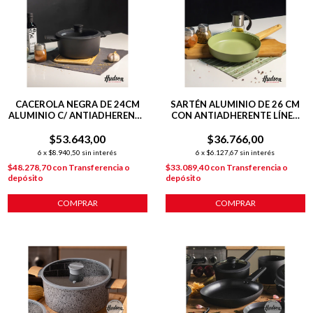
CACEROLA NEGRA DE 24CM
SARTÉN ALUMINIO DE 26 CM
ALUMINIO C/ ANTIADHERENTE
CON ANTIADHERENTE LÍNEA
DAILY
OLIVE 1.8 L
$53.643,00
$36.766,00
6
x
$8.940,50
sin interés
6
x
$6.127,67
sin interés
$48.278,70
con
Transferencia o
$33.089,40
con
Transferencia o
depósito
depósito
COMPRAR
COMPRAR