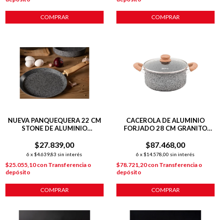
COMPRAR
COMPRAR
NUEVA PANQUEQUERA 22 CM
CACEROLA DE ALUMINIO
STONE DE ALUMINIO
FORJADO 28 CM GRANITO
FORJADO C/ ANTIADHERENTE
STONE
P/ INDUCCIÓN
$27.839,00
$87.468,00
6
x
$4.639,83
sin interés
6
x
$14.578,00
sin interés
$25.055,10
con
Transferencia o
$78.721,20
con
Transferencia o
depósito
depósito
COMPRAR
COMPRAR