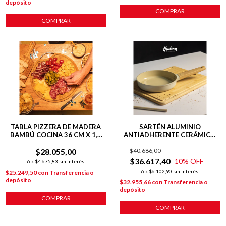
depósito
COMPRAR
COMPRAR
TABLA PIZZERA DE MADERA
SARTÉN ALUMINIO
BAMBÚ COCINA 36 CM X 1,5
ANTIADHERENTE CERÁMICO
CM
24 CM HARMONY BEIGE
$28.055,00
$40.686,00
$36.617,40
10
% OFF
6
x
$4.675,83
sin interés
6
x
$6.102,90
sin interés
$25.249,50
con
Transferencia o
depósito
$32.955,66
con
Transferencia o
depósito
COMPRAR
COMPRAR