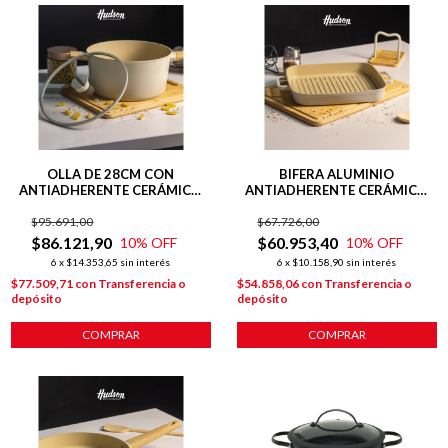
OLLA DE 28CM CON
BIFERA ALUMINIO
ANTIADHERENTE CERÁMICO
ANTIADHERENTE CERÁMICO
LÍNEA HARMONY INDUCCIÓN
28CM LÍNEA HARMONY BEIGE
$95.691,00
$67.726,00
$86.121,90
$60.953,40
10
% OFF
10
% OFF
6
x
$14.353,65
sin interés
6
x
$10.158,90
sin interés
$77.509,71
con
Transferencia o
$54.858,06
con
Transferencia o
depósito
depósito
COMPRAR
COMPRAR