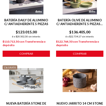
BATERÍA DAILY DE ALUMINIO
BATERÍA OLIVE DE ALUMINIO
C/ ANTIADHERENTE 5 PIEZAS
C/ ANTIADHERENTE 5 PIEZAS +
POT MAT
$123.015,00
$136.405,00
6
x
$20.502,50
sin interés
6
x
$22.734,17
sin interés
$110.713,50
con
Transferencia o
$122.764,50
con
Transferencia o
depósito
depósito
COMPRAR
COMPRAR
GRATIS
NUEVA BATERÍA STONE DE
NUEVO JARRITO 14 CM STONE