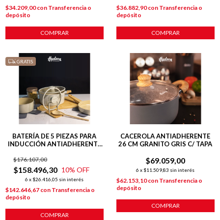
$34.209,00
con
Transferencia o
$36.882,90
con
Transferencia o
depósito
depósito
COMPRAR
COMPRAR
GRATIS
BATERÍA DE 5 PIEZAS PARA
CACEROLA ANTIADHERENTE
INDUCCIÓN ANTIADHERENTE
26 CM GRANITO GRIS C/ TAPA
CERÁMICO LÍNEA HARMONY
$176.107,00
$69.059,00
$158.496,30
10
% OFF
6
x
$11.509,83
sin interés
6
x
$26.416,05
sin interés
$62.153,10
con
Transferencia o
depósito
$142.646,67
con
Transferencia o
depósito
COMPRAR
COMPRAR