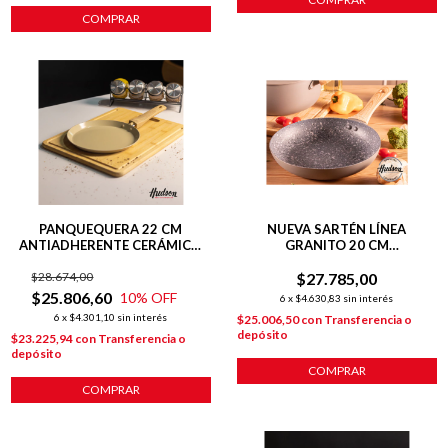
COMPRAR
PANQUEQUERA 22 CM
NUEVA SARTÉN LÍNEA
ANTIADHERENTE CERÁMICO
GRANITO 20 CM
HARMONY HUDSON
ANTIADHERENTE GRIS
$28.674,00
$27.785,00
$25.806,60
10
% OFF
6
x
$4.630,83
sin interés
6
x
$4.301,10
sin interés
$25.006,50
con
Transferencia o
depósito
$23.225,94
con
Transferencia o
depósito
COMPRAR
COMPRAR