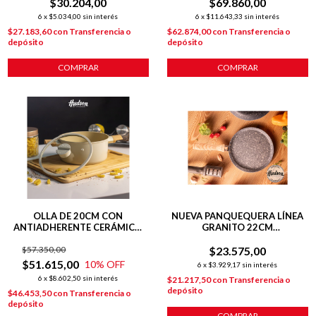
$30.204,00
$69.860,00
6
x
$5.034,00
sin interés
6
x
$11.643,33
sin interés
$27.183,60
con
Transferencia o
$62.874,00
con
Transferencia o
depósito
depósito
COMPRAR
COMPRAR
OLLA DE 20CM CON
NUEVA PANQUEQUERA LÍNEA
ANTIADHERENTE CERÁMICO
GRANITO 22CM
LÍNEA HARMONY PARA
C/ANTIADHERENTE GRIS
$57.350,00
INDUCCIÓN
$23.575,00
$51.615,00
10
% OFF
6
x
$3.929,17
sin interés
6
x
$8.602,50
sin interés
$21.217,50
con
Transferencia o
depósito
$46.453,50
con
Transferencia o
depósito
COMPRAR