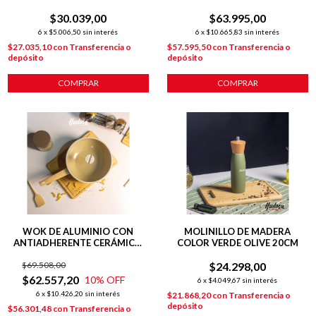
LÍNEA OLIVE 1.4 L
$30.039,00
$63.995,00
6
x
$5.006,50
sin interés
6
x
$10.665,83
sin interés
$27.035,10
con
Transferencia o
$57.595,50
con
Transferencia o
depósito
depósito
COMPRAR
COMPRAR
WOK DE ALUMINIO CON
MOLINILLO DE MADERA
ANTIADHERENTE CERÁMICO
COLOR VERDE OLIVE 20CM
28 CM LÍNEA HARMONY
$69.508,00
$24.298,00
$62.557,20
10
% OFF
6
x
$4.049,67
sin interés
6
x
$10.426,20
sin interés
$21.868,20
con
Transferencia o
depósito
$56.301,48
con
Transferencia o