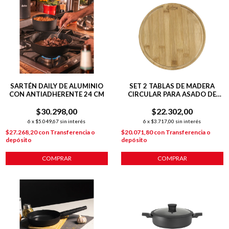
SARTÉN DAILY DE ALUMINIO
SET 2 TABLAS DE MADERA
CON ANTIADHERENTE 24 CM
CIRCULAR PARA ASADO DE
26CM
$30.298,00
$22.302,00
6
x
$5.049,67
sin interés
6
x
$3.717,00
sin interés
$27.268,20
con
Transferencia o
$20.071,80
con
Transferencia o
depósito
depósito
COMPRAR