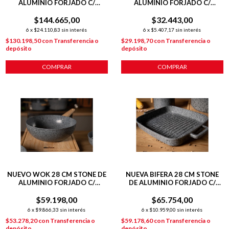
ALUMINIO FORJADO C/
ALUMINIO FORJADO C/
ANTIADHERENTE + 2 POTMAT
ANTIADHERENTE P/
+ COCINERITO
$144.665,00
$32.443,00
INDUCCION
6
x
$24.110,83
sin interés
6
x
$5.407,17
sin interés
$130.198,50
con
Transferencia o
$29.198,70
con
Transferencia o
depósito
depósito
COMPRAR
COMPRAR
NUEVO WOK 28 CM STONE DE
NUEVA BIFERA 28 CM STONE
ALUMINIO FORJADO C/
DE ALUMINIO FORJADO C/
ANTIADHERENTE P/
ANTIADHERENTE P/
$59.198,00
INDUCCIÓN
$65.754,00
INDUCCIÓN
6
x
$9.866,33
sin interés
6
x
$10.959,00
sin interés
$53.278,20
con
Transferencia o
$59.178,60
con
Transferencia o
depósito
depósito