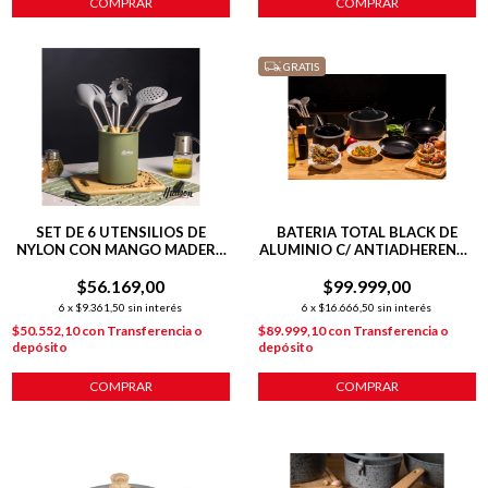
COMPRAR
COMPRAR
GRATIS
SET DE 6 UTENSILIOS DE
BATERIA TOTAL BLACK DE
NYLON CON MANGO MADERA
ALUMINIO C/ ANTIADHERENTE
LÍNEA OLIVE
INDUCCION 5 PIEZAS
$56.169,00
$99.999,00
6
x
$9.361,50
sin interés
6
x
$16.666,50
sin interés
$50.552,10
con
Transferencia o
$89.999,10
con
Transferencia o
depósito
depósito
COMPRAR
COMPRAR