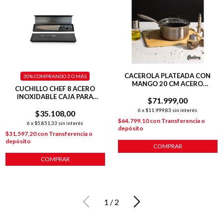
CACEROLA PLATEADA CON
30%
COMPRANDO 2 O MÁS
MANGO 20 CM ACERO
CUCHILLO CHEF 8 ACERO
INOXIDABLE C/
INOXIDABLE CAJA PARA
ANTIADHERENTE
$71.999,00
REGALO
6
x
$11.999,83
sin interés
$35.108,00
$64.799,10
con
Transferencia o
6
x
$5.851,33
sin interés
depósito
$31.597,20
con
Transferencia o
depósito
COMPRAR
COMPRAR
1
/
2