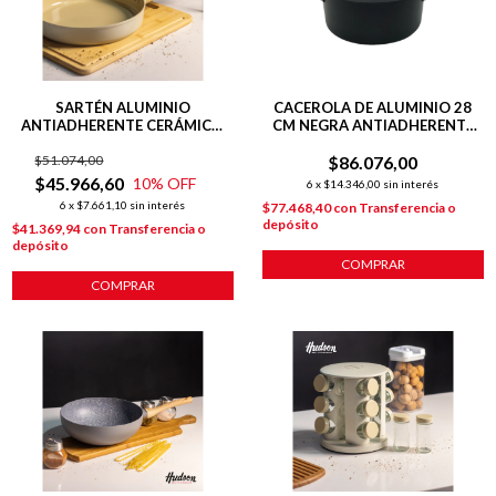
SARTÉN ALUMINIO
CACEROLA DE ALUMINIO 28
ANTIADHERENTE CERÁMICO
CM NEGRA ANTIADHERENTE
28 CM LÍNEA HARMONY
TOTAL BLACK
$51.074,00
$86.076,00
$45.966,60
10
% OFF
6
x
$14.346,00
sin interés
6
x
$7.661,10
sin interés
$77.468,40
con
Transferencia o
depósito
$41.369,94
con
Transferencia o
depósito
COMPRAR
COMPRAR