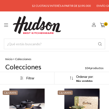
12 CUOTAS S/ INTERÉS A PARTIR DE $190.000
ENVÍO GRATIS A PARTIR 
0
Inicio
>
Colecciones
Colecciones
104 productos
Ordenar por:
Filtrar
Más vendidos
GRATIS
GRATIS