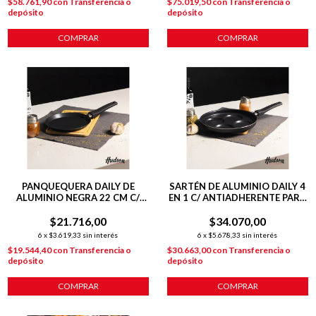
$58.761,90
con
Transferencia o
$75.019,50
con
Transferencia o
depósito
depósito
COMPRAR
COMPRAR
PANQUEQUERA DAILY DE
SARTÉN DE ALUMINIO DAILY 4
ALUMINIO NEGRA 22 CM C/
EN 1 C/ ANTIADHERENTE PARA
ANTIADHERENTE
HUEVOS Y MINI TORTILLAS
$21.716,00
$34.070,00
6
x
$3.619,33
sin interés
6
x
$5.678,33
sin interés
$19.544,40
con
Transferencia o
$30.663,00
con
Transferencia o
depósito
depósito
COMPRAR
COMPRAR