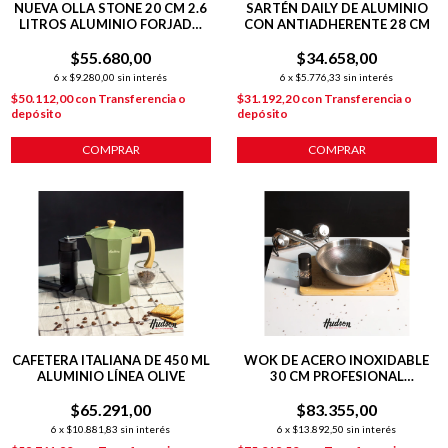
NUEVA OLLA STONE 20 CM 2.6
SARTÉN DAILY DE ALUMINIO
LITROS ALUMINIO FORJADO
CON ANTIADHERENTE 28 CM
C/ ANTIADHERENTE 2.6
$55.680,00
LITROS
$34.658,00
6
x
$9.280,00
sin interés
6
x
$5.776,33
sin interés
$50.112,00
con
Transferencia o
$31.192,20
con
Transferencia o
depósito
depósito
COMPRAR
COMPRAR
CAFETERA ITALIANA DE 450 ML
WOK DE ACERO INOXIDABLE
ALUMINIO LÍNEA OLIVE
30 CM PROFESIONAL
INDUCCION PLATEADO
$65.291,00
$83.355,00
6
x
$10.881,83
sin interés
6
x
$13.892,50
sin interés