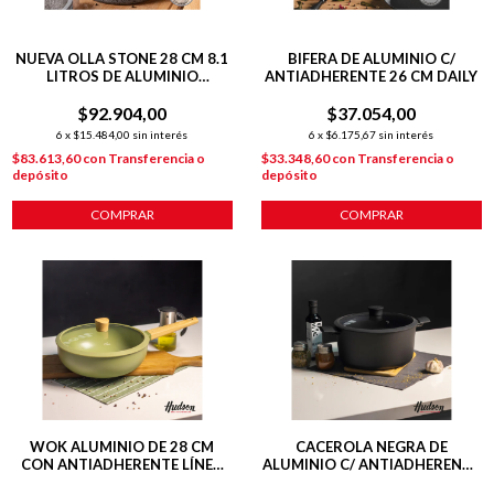
NUEVA OLLA STONE 28 CM 8.1
BIFERA DE ALUMINIO C/
LITROS DE ALUMINIO
ANTIADHERENTE 26 CM DAILY
FORJADO C/ ANTIADHERENTE
$92.904,00
$37.054,00
6
x
$15.484,00
sin interés
6
x
$6.175,67
sin interés
$83.613,60
con
Transferencia o
$33.348,60
con
Transferencia o
depósito
depósito
COMPRAR
COMPRAR
WOK ALUMINIO DE 28 CM
CACEROLA NEGRA DE
CON ANTIADHERENTE LÍNEA
ALUMINIO C/ ANTIADHERENTE
OLIVE 4.6 L
28 CM DAILY