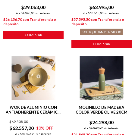
INOXIDABLE + BOMBILLA
$29.063,00
$63.995,00
6
x
$4.843,83
sin interés
6
x
$10.665,83
sin interés
$26.156,70
con
Transferencia o
$57.595,50
con
Transferencia o
depósito
depósito
¡SOLO QUEDAN
2
EN STOCK!
COMPRAR
WOK DE ALUMINIO CON
MOLINILLO DE MADERA
ANTIADHERENTE CERÁMICO
COLOR VERDE OLIVE 20CM
28 CM LÍNEA HARMONY
$69.508,00
$24.298,00
$62.557,20
10
% OFF
6
x
$4.049,67
sin interés
6
x
$10.426,20
sin interés
$21.868,20
con
Transferencia o