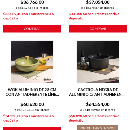
$36.766,00
$37.054,00
6
x
$6.127,67
sin interés
6
x
$6.175,67
sin interés
$33.089,40
con
Transferencia o
$33.348,60
con
Transferencia o
depósito
depósito
COMPRAR
COMPRAR
WOK ALUMINIO DE 28 CM
CACEROLA NEGRA DE
CON ANTIADHERENTE LÍNEA
ALUMINIO C/ ANTIADHERENTE
OLIVE 4.6 L
28 CM DAILY
$60.620,00
$64.554,00
6
x
$10.103,33
sin interés
6
x
$10.759,00
sin interés
$54.558,00
con
Transferencia o
$58.098,60
con
Transferencia o
depósito
depósito
¡SOLO QUEDAN
5
EN STOCK!