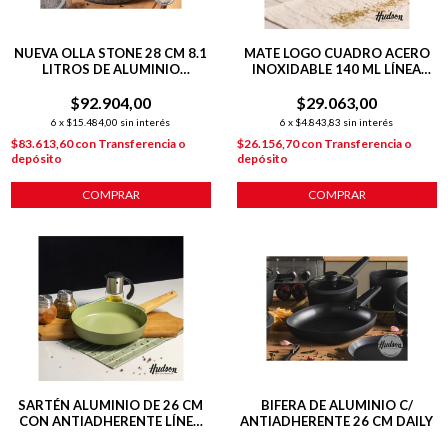
NUEVA OLLA STONE 28 CM 8.1
MATE LOGO CUADRO ACERO
LITROS DE ALUMINIO
INOXIDABLE 140 ML LÍNEA
FORJADO C/ ANTIADHERENTE
FRIENDS + BOMBILLA
$92.904,00
$29.063,00
6
x
$15.484,00
sin interés
6
x
$4.843,83
sin interés
$83.613,60
con
Transferencia o
$26.156,70
con
Transferencia o
depósito
depósito
COMPRAR
SARTÉN ALUMINIO DE 26 CM
BIFERA DE ALUMINIO C/
CON ANTIADHERENTE LÍNEA
ANTIADHERENTE 26 CM DAILY
OLIVE 1.8 L