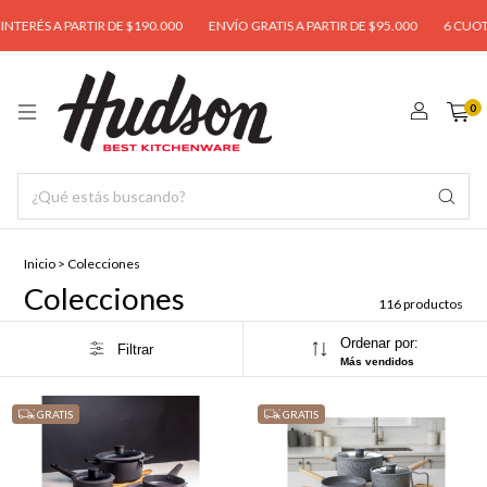
ARTIR DE $190.000
ENVÍO GRATIS A PARTIR DE $95.000
6 CUOTAS S/ INTERÉ
0
Inicio
>
Colecciones
Colecciones
116 productos
Ordenar por:
Filtrar
Más vendidos
GRATIS
GRATIS