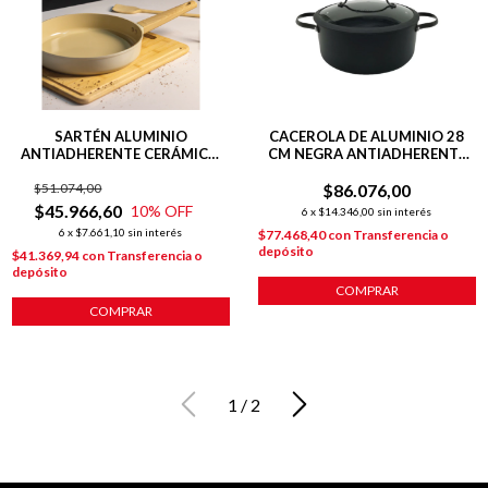
SARTÉN ALUMINIO
CACEROLA DE ALUMINIO 28
ANTIADHERENTE CERÁMICO
CM NEGRA ANTIADHERENTE
28 CM LÍNEA HARMONY
TOTAL BLACK
$51.074,00
$86.076,00
$45.966,60
10
% OFF
6
x
$14.346,00
sin interés
6
x
$7.661,10
sin interés
$77.468,40
con
Transferencia o
depósito
$41.369,94
con
Transferencia o
depósito
COMPRAR
COMPRAR
1
/
2