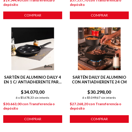
$19.544,40
con
Transferencia o
$57.557,70
con
Transferencia o
depósito
depósito
COMPRAR
SARTÉN DE ALUMINIO DAILY 4
SARTÉN DAILY DE ALUMINIO
EN 1 C/ ANTIADHERENTE PARA
CON ANTIADHERENTE 24 CM
HUEVOS Y MINI TORTILLAS
$34.070,00
$30.298,00
6
x
$5.678,33
sin interés
6
x
$5.049,67
sin interés
$30.663,00
con
Transferencia o
$27.268,20
con
Transferencia o
depósito
depósito
COMPRAR
COMPRAR