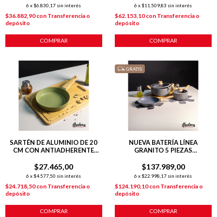
6
x
$6.830,17
sin interés
6
x
$11.509,83
sin interés
$36.882,90
con
Transferencia o
$62.153,10
con
Transferencia o
depósito
depósito
COMPRAR
COMPRAR
GRATIS
SARTÉN DE ALUMINIO DE 20
NUEVA BATERÍA LÍNEA
CM CON ANTIADHERENTE
GRANITO 5 PIEZAS
LÍNEA OLIVE 1 L
C/ANTIADHERENTE GRIS
$27.465,00
$137.989,00
6
x
$4.577,50
sin interés
6
x
$22.998,17
sin interés
$24.718,50
con
Transferencia o
$124.190,10
con
Transferencia o
depósito
depósito
COMPRAR
COMPRAR