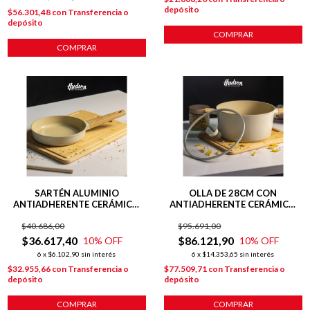
depósito
$56.301,48
con
Transferencia o
depósito
COMPRAR
COMPRAR
SARTÉN ALUMINIO
OLLA DE 28CM CON
ANTIADHERENTE CERÁMICO
ANTIADHERENTE CERÁMICO
24 CM HARMONY BEIGE
LÍNEA HARMONY INDUCCIÓN
$40.686,00
$95.691,00
$36.617,40
$86.121,90
10
% OFF
10
% OFF
6
x
$6.102,90
sin interés
6
x
$14.353,65
sin interés
$32.955,66
con
Transferencia o
$77.509,71
con
Transferencia o
depósito
depósito
COMPRAR
COMPRAR