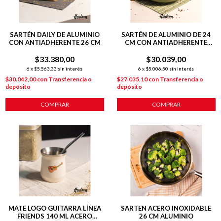
SARTÉN DAILY DE ALUMINIO
SARTÉN DE ALUMINIO DE 24
CON ANTIADHERENTE 26 CM
CM CON ANTIADHERENTE
LÍNEA OLIVE 1.4 L
$33.380,00
$30.039,00
6
x
$5.563,33
sin interés
6
x
$5.006,50
sin interés
$30.042,00
con
Transferencia o
$27.035,10
con
Transferencia o
depósito
depósito
COMPRAR
COMPRAR
MATE LOGO GUITARRA LÍNEA
SARTEN ACERO INOXIDABLE
FRIENDS 140 ML ACERO
26 CM ALUMINIO