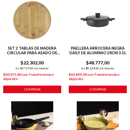
SET 2 TABLAS DE MADERA
PAELLERA ARROCERA NEGRA
CIRCULAR PARA ASADO DE
DAILY DE ALUMINIO 28CM 3.5L
26CM
$22.302,00
$48.777,00
6
x
$3.717,00
sin interés
6
x
$8.129,50
sin interés
$20.071,80
con
Transferencia o
$43.899,30
con
Transferencia o
depósito
depósito
COMPRAR