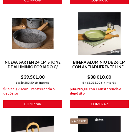
COMPRAR
COMPRAR
NUEVA SARTÉN 24 CM STONE
BIFERA ALUMINIO DE 26 CM
DE ALUMINIO FORJADO C/
CON ANTIADHERENTE LÍNEA
ANTIADHERENTE P/
OLIVE
$39.501,00
INDUCCIÓN
$38.010,00
6
x
$6.583,50
sin interés
6
x
$6.335,00
sin interés
$35.550,90
con
Transferencia o
$34.209,00
con
Transferencia o
depósito
depósito
COMPRAR
COMPRAR
GRATIS