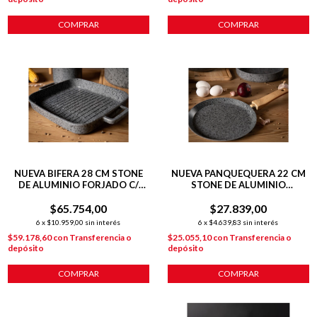
COMPRAR
COMPRAR
NUEVA BIFERA 28 CM STONE
NUEVA PANQUEQUERA 22 CM
DE ALUMINIO FORJADO C/
STONE DE ALUMINIO
ANTIADHERENTE P/
FORJADO C/ ANTIADHERENTE
$65.754,00
INDUCCIÓN
P/ INDUCCIÓN
$27.839,00
6
x
$10.959,00
sin interés
6
x
$4.639,83
sin interés
$59.178,60
con
Transferencia o
$25.055,10
con
Transferencia o
depósito
depósito
COMPRAR
COMPRAR