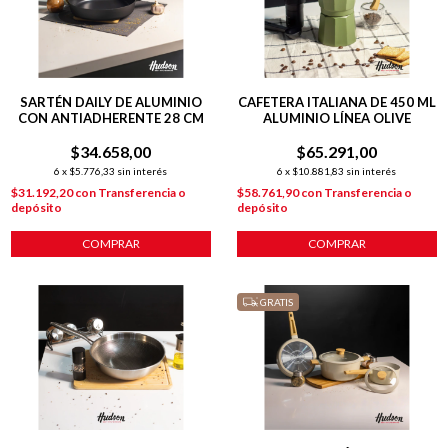
SARTÉN DAILY DE ALUMINIO
CAFETERA ITALIANA DE 450 ML
CON ANTIADHERENTE 28 CM
ALUMINIO LÍNEA OLIVE
$34.658,00
$65.291,00
6
x
$5.776,33
sin interés
6
x
$10.881,83
sin interés
$31.192,20
con
Transferencia o
$58.761,90
con
Transferencia o
depósito
depósito
COMPRAR
COMPRAR
GRATIS