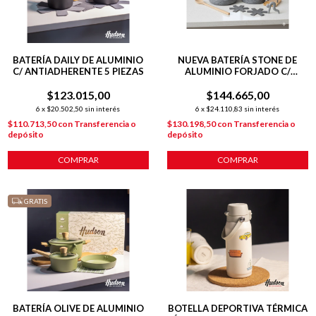
BATERÍA DAILY DE ALUMINIO
NUEVA BATERÍA STONE DE
C/ ANTIADHERENTE 5 PIEZAS
ALUMINIO FORJADO C/
ANTIADHERENTE + 2 POTMAT
$123.015,00
+ COCINERITO
$144.665,00
6
x
$20.502,50
sin interés
6
x
$24.110,83
sin interés
$110.713,50
con
Transferencia o
$130.198,50
con
Transferencia o
depósito
depósito
COMPRAR
COMPRAR
GRATIS
BATERÍA OLIVE DE ALUMINIO
BOTELLA DEPORTIVA TÉRMICA