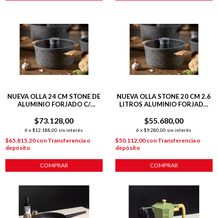
NUEVA OLLA 24 CM STONE DE
NUEVA OLLA STONE 20 CM 2.6
ALUMINIO FORJADO C/
LITROS ALUMINIO FORJADO
ANTIADHERENTE P/
C/ ANTIADHERENTE 2.6
$73.128,00
INDUCCIÓN
$55.680,00
LITROS
6
x
$12.188,00
sin interés
6
x
$9.280,00
sin interés
$65.815,20
con
Transferencia o
$50.112,00
con
Transferencia o
depósito
depósito
COMPRAR
COMPRAR