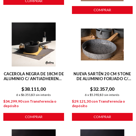
COMPRAR
COMPRAR
CACEROLA NEGRA DE 18CM DE
NUEVA SARTÉN 20 CM STONE
ALUMINIO C/ ANTIADHERENTE
DE ALUMINIO FORJADO C/
Y MANGO DAILY
ANTIADHERENTE P/
$38.111,00
$32.357,00
INDUCCIÓN
6
x
$6.351,83
sin interés
6
x
$5.392,83
sin interés
$34.299,90
con
Transferencia o
$29.121,30
con
Transferencia o
depósito
depósito
COMPRAR
COMPRAR