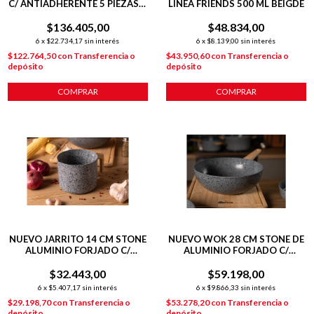
C/ ANTIADHERENTE 5 PIEZAS +
LÍNEA FRIENDS 500 ML BEIGDE
POT MAT
$136.405,00
$48.834,00
6
x
$22.734,17
sin interés
6
x
$8.139,00
sin interés
$122.764,50
con
Transferencia o
$43.950,60
con
Transferencia o
depósito
depósito
COMPRAR
NUEVO JARRITO 14 CM STONE
NUEVO WOK 28 CM STONE DE
ALUMINIO FORJADO C/
ALUMINIO FORJADO C/
ANTIADHERENTE P/
ANTIADHERENTE P/
$32.443,00
INDUCCION
$59.198,00
INDUCCIÓN
6
x
$5.407,17
sin interés
6
x
$9.866,33
sin interés
$29.198,70
con
Transferencia o
$53.278,20
con
Transferencia o
depósito
depósito