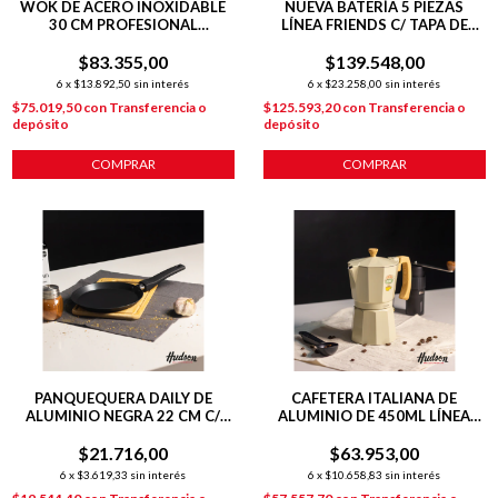
WOK DE ACERO INOXIDABLE
NUEVA BATERÍA 5 PIEZAS
30 CM PROFESIONAL
LÍNEA FRIENDS C/ TAPA DE
INDUCCION PLATEADO
VIDRIO
$83.355,00
$139.548,00
6
x
$13.892,50
sin interés
6
x
$23.258,00
sin interés
$75.019,50
con
Transferencia o
$125.593,20
con
Transferencia o
depósito
depósito
COMPRAR
PANQUEQUERA DAILY DE
CAFETERA ITALIANA DE
ALUMINIO NEGRA 22 CM C/
ALUMINIO DE 450ML LÍNEA
ANTIADHERENTE
FRIENDS
$21.716,00
$63.953,00
6
x
$3.619,33
sin interés
6
x
$10.658,83
sin interés