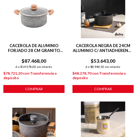
CACEROLA DE ALUMINIO
CACEROLA NEGRA DE 24CM
FORJADO 28 CM GRANITO
ALUMINIO C/ ANTIADHERENTE
STONE
DAILY
$87.468,00
$53.643,00
6
x
$14.578,00
sin interés
6
x
$8.940,50
sin interés
$78.721,20
con
Transferencia o
$48.278,70
con
Transferencia o
depósito
depósito
COMPRAR
COMPRAR