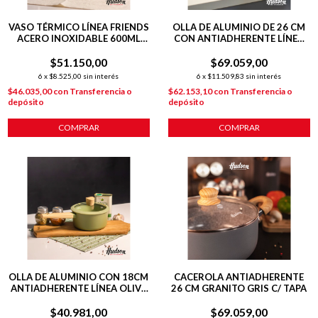
VASO TÉRMICO LÍNEA FRIENDS
OLLA DE ALUMINIO DE 26 CM
ACERO INOXIDABLE 600ML
CON ANTIADHERENTE LÍNEA
BEIGE
OLIVE 5.5 L
$51.150,00
$69.059,00
6
x
$8.525,00
sin interés
6
x
$11.509,83
sin interés
$46.035,00
con
Transferencia o
$62.153,10
con
Transferencia o
depósito
depósito
COMPRAR
OLLA DE ALUMINIO CON 18CM
CACEROLA ANTIADHERENTE
ANTIADHERENTE LÍNEA OLIVE
26 CM GRANITO GRIS C/ TAPA
1.9 L
$40.981,00
$69.059,00