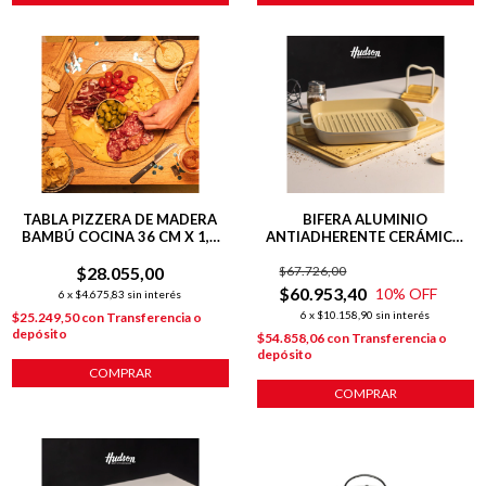
TABLA PIZZERA DE MADERA
BIFERA ALUMINIO
BAMBÚ COCINA 36 CM X 1,5
ANTIADHERENTE CERÁMICO
CM
28CM LÍNEA HARMONY BEIGE
$28.055,00
$67.726,00
$60.953,40
10
% OFF
6
x
$4.675,83
sin interés
6
x
$10.158,90
sin interés
$25.249,50
con
Transferencia o
depósito
$54.858,06
con
Transferencia o
depósito
COMPRAR
COMPRAR