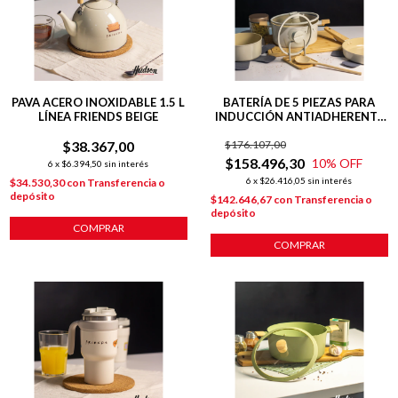
PAVA ACERO INOXIDABLE 1.5 L
BATERÍA DE 5 PIEZAS PARA
LÍNEA FRIENDS BEIGE
INDUCCIÓN ANTIADHERENTE
CERÁMICO LÍNEA HARMONY
$38.367,00
$176.107,00
$158.496,30
10
% OFF
6
x
$6.394,50
sin interés
6
x
$26.416,05
sin interés
$34.530,30
con
Transferencia o
depósito
$142.646,67
con
Transferencia o
depósito
COMPRAR