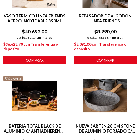
VASO TÉRMICO LÍNEA FRIENDS
REPASADOR DE ALGODÓN
ACERO INOXIDABLE 350ML
LÍNEA FRIENDS
BEIGE
$40.693,00
$8.990,00
6
x
$6.782,17
sin interés
6
x
$1.498,33
sin interés
$36.623,70
con
Transferencia o
$8.091,00
con
Transferencia o
depósito
depósito
GRATIS
BATERIA TOTAL BLACK DE
NUEVA SARTÉN 28 CM STONE
ALUMINIO C/ ANTIADHERENTE
DE ALUMINIO FORJADO C/
INDUCCION 5 PIEZAS
ANTIADHERENTE P/