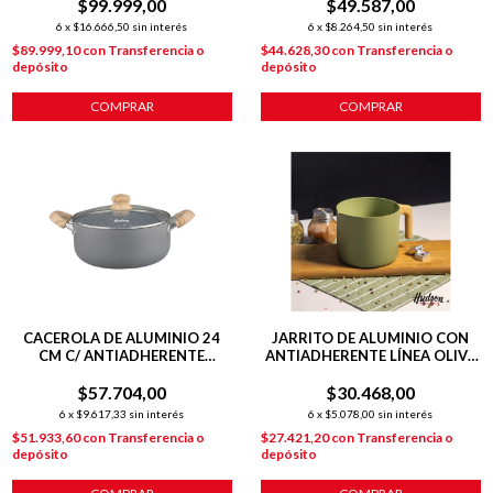
$99.999,00
$49.587,00
INDUCCIÓN
6
x
$16.666,50
sin interés
6
x
$8.264,50
sin interés
$89.999,10
con
Transferencia o
$44.628,30
con
Transferencia o
depósito
depósito
COMPRAR
COMPRAR
CACEROLA DE ALUMINIO 24
JARRITO DE ALUMINIO CON
CM C/ ANTIADHERENTE
ANTIADHERENTE LÍNEA OLIVE
GRANITO
1.8L
$57.704,00
$30.468,00
6
x
$9.617,33
sin interés
6
x
$5.078,00
sin interés
$51.933,60
con
Transferencia o
$27.421,20
con
Transferencia o
depósito
depósito