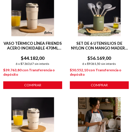
VASO TÉRMICO LÍNEA FRIENDS
SET DE 6 UTENSILIOS DE
ACERO INOXIDABLE 470ML
NYLON CON MANGO MADERA
BEIGE
LÍNEA OLIVE
$44.182,00
$56.169,00
6
x
$7.363,67
sin interés
6
x
$9.361,50
sin interés
$39.763,80
con
Transferencia o
$50.552,10
con
Transferencia o
depósito
depósito
COMPRAR