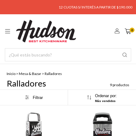
12 CUOTAS S/ INTERÉS A PARTIR DE $190.000
0
Inicio
>
Mesa & Bazar
>
Ralladores
Ralladores
9 productos
Ordenar por:
Filtrar
Más vendidos