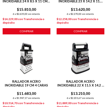
INOXIDABLE 24 X 8.5 X 11 CM 4
INOXIDABLE 23 X 14.2 X 11.8
CARAS
CM HEXAGONAL 6 CARAS
$15.810,00
$13.620,00
6
x
$2.635,00
sin interés
6
x
$2.270,00
sin interés
$14.229,00
con
Transferencia o
$12.258,00
con
Transferencia o
depósito
depósito
COMPRAR
COMPRAR
RALLADOR ACERO
RALLADOR ACERO
INOXIDABLE 19 CM 4 CARAS
INOXIDABLE 22 X 11.5 X 14.2 4
CARAS PLATEADO
$11.683,00
$13.210,00
6
x
$1.947,17
sin interés
6
x
$2.201,67
sin interés
$10.514,70
con
Transferencia o
$11.889,00
con
Transferencia o
depósito
depósito