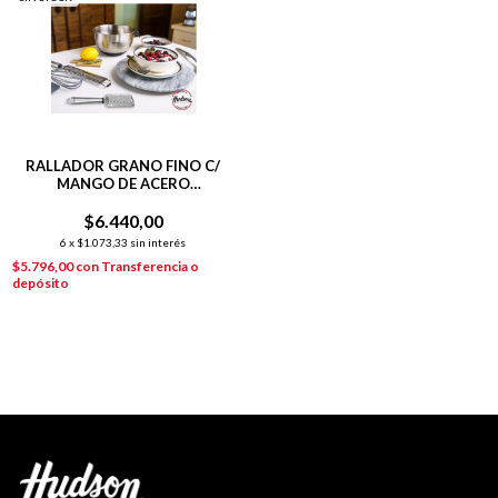
RALLADOR GRANO FINO C/
MANGO DE ACERO
INOXIDABLE
$6.440,00
6
x
$1.073,33
sin interés
$5.796,00
con
Transferencia o
depósito