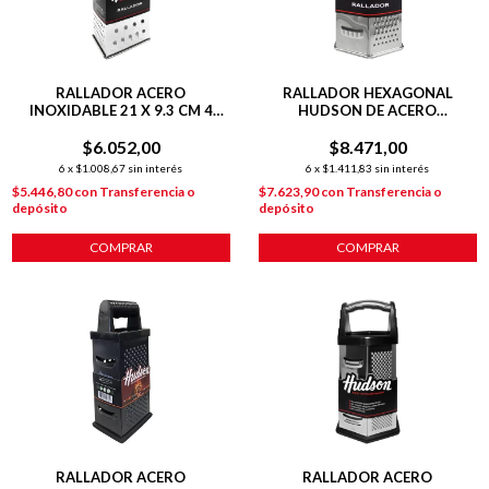
RALLADOR ACERO
RALLADOR HEXAGONAL
INOXIDABLE 21 X 9.3 CM 4
HUDSON DE ACERO
CARAS
INOXIDABLE 6 CARAS 20 CM
$6.052,00
$8.471,00
6
x
$1.008,67
sin interés
6
x
$1.411,83
sin interés
$5.446,80
con
Transferencia o
$7.623,90
con
Transferencia o
depósito
depósito
COMPRAR
COMPRAR
RALLADOR ACERO
RALLADOR ACERO