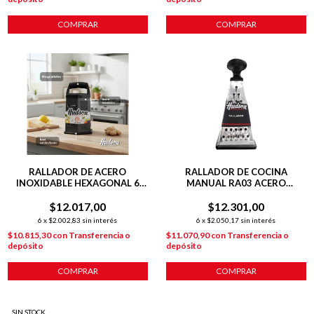
COMPRAR
COMPRAR
RALLADOR DE ACERO
RALLADOR DE COCINA
INOXIDABLE HEXAGONAL 6
MANUAL RA03 ACERO
CARAS HUDSON NEGRO
INOXIDABLE
$12.017,00
$12.301,00
6
x
$2.002,83
sin interés
6
x
$2.050,17
sin interés
$10.815,30
con
Transferencia o
$11.070,90
con
Transferencia o
depósito
depósito
COMPRAR
COMPRAR
SIN STOCK