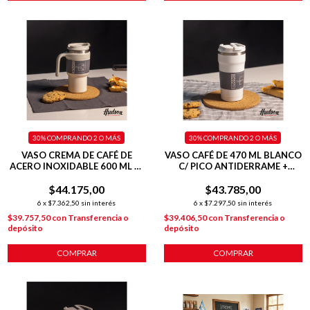
30%
COMPRANDO 2 O MÁS
30%
COMPRANDO 2 O MÁS
VASO CREMA DE CAFÉ DE
VASO CAFÉ DE 470 ML BLANCO
ACERO INOXIDABLE 600 ML C/
C/ PICO ANTIDERRAME +
ASA PLÁSTICA
INTERIOR PULIDO + TAPA
$44.175,00
$43.785,00
HERMÉTICA
6
x
$7.362,50
sin interés
6
x
$7.297,50
sin interés
$39.757,50
con
Transferencia o
$39.406,50
con
Transferencia o
depósito
depósito
COMPRAR
COMPRAR