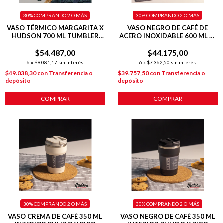
30%
COMPRANDO 2 O MÁS
30%
COMPRANDO 2 O MÁS
VASO TÉRMICO MARGARITA X
VASO NEGRO DE CAFÉ DE
HUDSON 700 ML TUMBLER
ACERO INOXIDABLE 600 ML C/
AZUL
ASA PLÁSTICA
$54.487,00
$44.175,00
6
x
$9.081,17
sin interés
6
x
$7.362,50
sin interés
$49.038,30
con
Transferencia o
$39.757,50
con
Transferencia o
depósito
depósito
COMPRAR
COMPRAR
30%
COMPRANDO 2 O MÁS
30%
COMPRANDO 2 O MÁS
VASO CREMA DE CAFÉ 350 ML
VASO NEGRO DE CAFÉ 350 ML