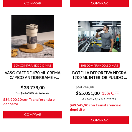
COMPRAR
COMPRAR
30%
COMPRANDO 2 O MÁS
30%
COMPRANDO 2 O MÁS
VASO CAFÉ DE 470 ML CREMA
BOTELLA DEPORTIVA NEGRA
C/ PICO ANTIDERRAME +
1200 ML INTERIOR PULIDO +
INTERIOR PULIDO + TAPA
BASE SILICONA
$38.778,00
HERMÉTICA
$64.766,00
$55.051,00
15
% OFF
6
x
$6.463,00
sin interés
6
x
$9.175,17
sin interés
$34.900,20
con
Transferencia o
depósito
$49.545,90
con
Transferencia o
depósito
COMPRAR
COMPRAR