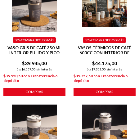
30%
COMPRANDO 2 O MÁS
30%
COMPRANDO 2 O MÁS
VASO GRIS DE CAFÉ 350 ML
VASOS TÉRMICOS DE CAFÉ
INTERIOR PULIDO Y PICO
600CC CON INTERIOR DE
ANTIDERRAME
ACERO PULIDO
$39.945,00
$44.175,00
6
x
$6.657,50
sin interés
6
x
$7.362,50
sin interés
$35.950,50
con
Transferencia o
$39.757,50
con
Transferencia o
depósito
depósito
COMPRAR
COMPRAR