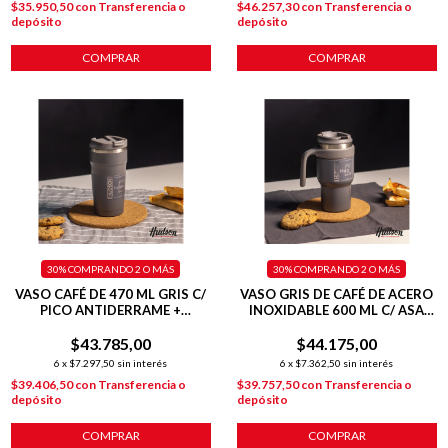
$35.950,50
con
Transferencia o
$46.257,30
con
Transferencia o
depósito
depósito
COMPRAR
COMPRAR
30%
COMPRANDO 2 O MÁS
30%
COMPRANDO 2 O MÁS
VASO CAFÉ DE 470 ML GRIS C/
VASO GRIS DE CAFÉ DE ACERO
PICO ANTIDERRAME +
INOXIDABLE 600 ML C/ ASA
INTERIOR PULIDO + TAPA
PLÁSTICA
$43.785,00
HERMÉTICA
$44.175,00
6
x
$7.297,50
sin interés
6
x
$7.362,50
sin interés
$39.406,50
con
Transferencia o
$39.757,50
con
Transferencia o
depósito
depósito
COMPRAR
COMPRAR