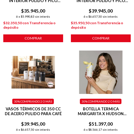
INTERIOR PULIDO Y PICO
INTERIOR PULIDO Y PICO
ANTIDERRAME
ANTIDERRAME
$35.945,00
$39.945,00
6
x
$5.990,83
sin interés
6
x
$6.657,50
sin interés
$32.350,50
con
Transferencia o
$35.950,50
con
Transferencia o
depósito
depósito
COMPRAR
COMPRAR
30%
COMPRANDO 2 O MÁS
30%
COMPRANDO 2 O MÁS
VASOS TÉRMICOS DE 350 CC
BOTELLA TERMICA
DE ACERO PULIDO PARA CAFÉ
MARGARITA X HUDSON
DEPORTIVA 500 ML AMARILLA
$39.945,00
$51.397,00
6
x
$6.657,50
sin interés
6
x
$8.566,17
sin interés