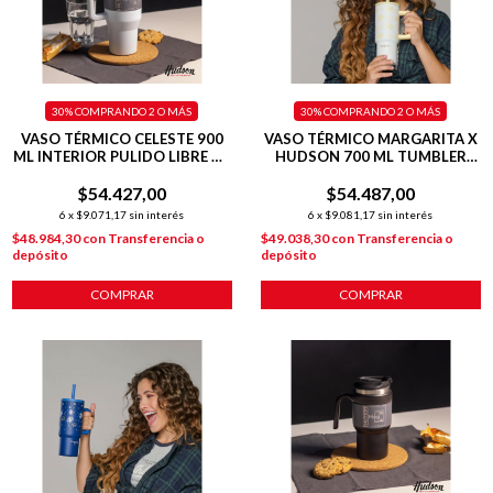
30%
COMPRANDO 2 O MÁS
30%
COMPRANDO 2 O MÁS
VASO TÉRMICO CELESTE 900
VASO TÉRMICO MARGARITA X
ML INTERIOR PULIDO LIBRE DE
HUDSON 700 ML TUMBLER
BPA
AMARILLO
$54.427,00
$54.487,00
6
x
$9.071,17
sin interés
6
x
$9.081,17
sin interés
$48.984,30
con
Transferencia o
$49.038,30
con
Transferencia o
depósito
depósito
COMPRAR
COMPRAR