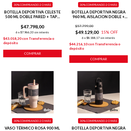
30%
COMPRANDO 2 O MÁS
30%
COMPRANDO 2 O MÁS
BOTELLA DEPORTIVA CELESTE
BOTELLA DEPORTIVA NEGRA
500 ML DOBLE PARED + TAPA
960 ML AISLACION DOBLE +
FLIP
BASE SILICONA
$47.798,00
$57.799,00
$49.129,00
15
% OFF
6
x
$7.966,33
sin interés
6
x
$8.188,17
sin interés
$43.018,20
con
Transferencia o
depósito
$44.216,10
con
Transferencia o
depósito
COMPRAR
COMPRAR
30%
COMPRANDO 2 O MÁS
30%
COMPRANDO 2 O MÁS
VASO TÉRMICO ROSA 900 ML
BOTELLA DEPORTIVA NEGRA