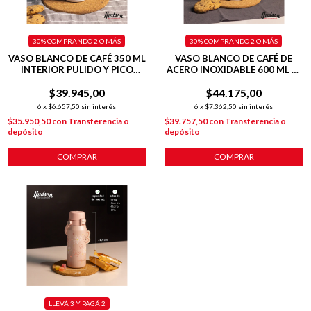
30%
COMPRANDO 2 O MÁS
30%
COMPRANDO 2 O MÁS
VASO BLANCO DE CAFÉ 350 ML
VASO BLANCO DE CAFÉ DE
INTERIOR PULIDO Y PICO
ACERO INOXIDABLE 600 ML C/
ANTIDERRAME
ASA PLÁSTICA
$39.945,00
$44.175,00
6
x
$6.657,50
sin interés
6
x
$7.362,50
sin interés
$35.950,50
con
Transferencia o
$39.757,50
con
Transferencia o
depósito
depósito
COMPRAR
COMPRAR
LLEVÁ 3 Y PAGÁ 2