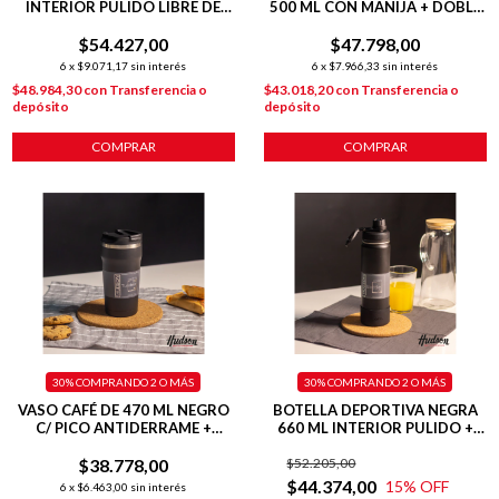
INTERIOR PULIDO LIBRE DE
500 ML CON MANIJA + DOBLE
BPA
AISLANTE + TAPA FLIP
$54.427,00
$47.798,00
6
x
$9.071,17
sin interés
6
x
$7.966,33
sin interés
$48.984,30
con
Transferencia o
$43.018,20
con
Transferencia o
depósito
depósito
COMPRAR
COMPRAR
30%
COMPRANDO 2 O MÁS
30%
COMPRANDO 2 O MÁS
VASO CAFÉ DE 470 ML NEGRO
BOTELLA DEPORTIVA NEGRA
C/ PICO ANTIDERRAME +
660 ML INTERIOR PULIDO +
INTERIOR PULIDO + TAPA
BASE SILICONA
$38.778,00
HERMÉTICA
$52.205,00
$44.374,00
15
% OFF
6
x
$6.463,00
sin interés