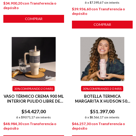
6
x
$7.395,67
sin interés
$34.900,20
con
Transferencia o
depósito
$39.936,60
con
Transferencia o
depósito
COMPRAR
COMPRAR
30%
COMPRANDO 2 O MÁS
30%
COMPRANDO 2 O MÁS
VASO TÉRMICO CREMA 900 ML
BOTELLA TERMICA
INTERIOR PULIDO LIBRE DE
MARGARITA X HUDSON 500
BPA
ML DEPORTIVA ROSA
$54.427,00
$51.397,00
6
x
$9.071,17
sin interés
6
x
$8.566,17
sin interés
$48.984,30
con
Transferencia o
$46.257,30
con
Transferencia o
depósito
depósito