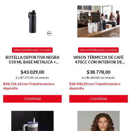
30%
COMPRANDO 2 O MÁS
30%
COMPRANDO 2 O MÁS
BOTELLA DEPORTIVA NEGRA
VASOS TÉRMICOS DE CAFÉ
530 ML BASE METALICA +
470CC CON INTERIOR DE
DOBLE PARED
ACERO PULIDO
$43.029,00
$38.778,00
6
x
$7.171,50
sin interés
6
x
$6.463,00
sin interés
$38.726,10
con
Transferencia o
$34.900,20
con
Transferencia o
depósito
depósito
COMPRAR
COMPRAR