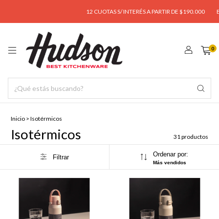
12 CUOTAS S/ INTERÉS A PARTIR DE $190.000
ENVÍO GR
0
Inicio
>
Isotérmicos
Isotérmicos
31 productos
Ordenar por:
Filtrar
Más vendidos