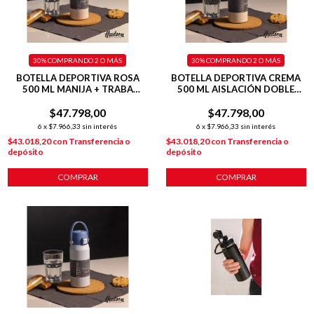
30%
COMPRANDO 2 O MÁS
30%
COMPRANDO 2 O MÁS
BOTELLA DEPORTIVA ROSA
BOTELLA DEPORTIVA CREMA
500 ML MANIJA + TRABA
500 ML AISLACIÓN DOBLE
+TAPA FLIP
PARED + TAPA FLIP
$47.798,00
$47.798,00
6
x
$7.966,33
sin interés
6
x
$7.966,33
sin interés
$43.018,20
con
Transferencia o
$43.018,20
con
Transferencia o
depósito
depósito
COMPRAR
COMPRAR