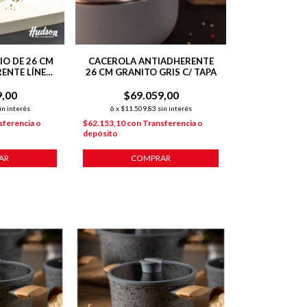
IO DE 26 CM
CACEROLA ANTIADHERENTE
ENTE LÍNEA
26 CM GRANITO GRIS C/ TAPA
5 L
9,00
$69.059,00
in interés
6
x
$11.509,83
sin interés
sferencia o
$62.153,10
con
Transferencia o
depósito
AR
COMPRAR