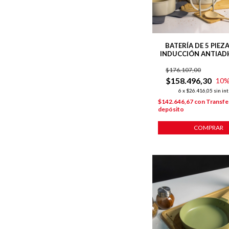
BATERÍA DE 5 PIEZ
INDUCCIÓN ANTIAD
CERÁMICO LÍNEA 
$176.107,00
$158.496,30
10
%
6
x
$26.416,05
sin in
$142.646,67
con
Transfe
depósito
COMPRAR