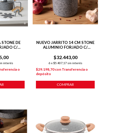
 STONE DE
NUEVO JARRITO 14 CM STONE
RJADO C/
ALUMINIO FORJADO C/
+ 2 POTMAT
ANTIADHERENTE P/
RITO
5,00
$32.443,00
INDUCCION
in interés
6
x
$5.407,17
sin interés
nsferencia o
$29.198,70
con
Transferencia o
depósito
AR
COMPRAR