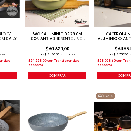
IO C/
WOK ALUMINIO DE 28 CM
CACEROLA N
CM DAILY
CON ANTIADHERENTE LÍNEA
ALUMINIO C/ AN
OLIVE 4.6 L
28 CM D
0
$60.620,00
$64.55
erés
6
x
$10.103,33
sin interés
6
x
$10.759,00
s
encia o
$54.558,00
con
Transferencia o
$58.098,60
con
Tran
depósito
depósito
COMPRAR
COMPR
GRATIS