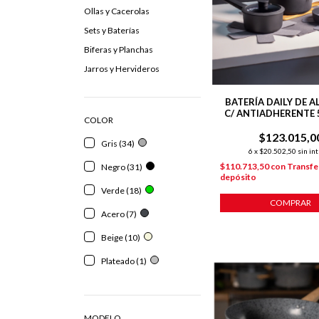
Ollas y Cacerolas
Sets y Baterías
Biferas y Planchas
Jarros y Hervideros
BATERÍA DAILY DE 
C/ ANTIADHERENTE 
COLOR
$123.015,0
Gris (34)
6
x
$20.502,50
sin in
$110.713,50
con
Transfe
Negro (31)
depósito
Verde (18)
COMPRAR
Acero (7)
Beige (10)
Plateado (1)
MODELO