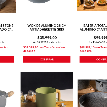
M STONE
WOK DE ALUMINO 28 CM
BATERIA TOTAL
ADO C/
ANTIADHERENTE GRIS
ALUMINIO C/ AN
 P/
INDUCCION 5
0
$35.999,00
$99.99
erés
6
x
$5.999,83
sin interés
6
x
$16.666,50
s
encia o
$32.399,10
con
Transferencia o
$89.999,10
con
Tran
depósito
depósito
COMPRAR
COMPR