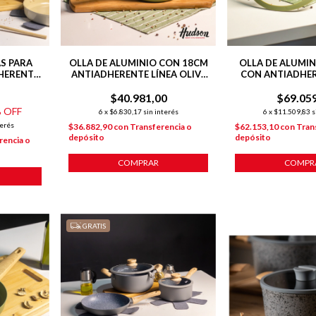
AS PARA
OLLA DE ALUMINIO CON 18CM
OLLA DE ALUMIN
HERENTE
ANTIADHERENTE LÍNEA OLIVE
CON ANTIADHER
HARMONY
1.9 L
OLIVE 5.
$40.981,00
$69.05
 OFF
6
x
$6.830,17
sin interés
6
x
$11.509,83
s
terés
$36.882,90
con
Transferencia o
$62.153,10
con
Tran
depósito
depósito
rencia o
COMPRAR
COMPR
GRATIS