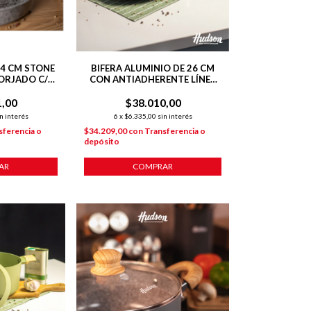
4 CM STONE
BIFERA ALUMINIO DE 26 CM
ORJADO C/
CON ANTIADHERENTE LÍNEA
NTE P/
OLIVE
1,00
IÓN
$38.010,00
n interés
6
x
$6.335,00
sin interés
sferencia o
$34.209,00
con
Transferencia o
depósito
AR
COMPRAR