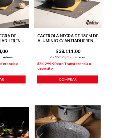
EGRA DE
CACEROLA NEGRA DE 18CM DE
TIADHERENTE
ALUMINIO C/ ANTIADHERENTE
AILY
Y MANGO DAILY
4,00
$38.111,00
in interés
6
x
$6.351,83
sin interés
sferencia o
$34.299,90
con
Transferencia o
depósito
AR
COMPRAR