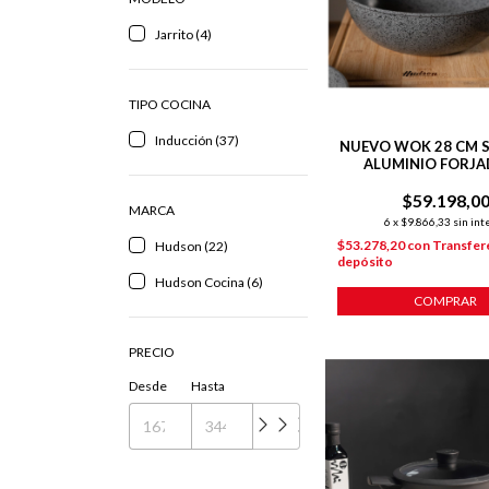
Jarrito (4)
TIPO COCINA
Inducción (37)
NUEVO WOK 28 CM 
ALUMINIO FORJA
ANTIADHERENTE
$59.198,0
INDUCCIÓN
MARCA
6
x
$9.866,33
sin int
$53.278,20
con
Transfer
Hudson (22)
depósito
Hudson Cocina (6)
COMPRAR
PRECIO
Desde
Hasta