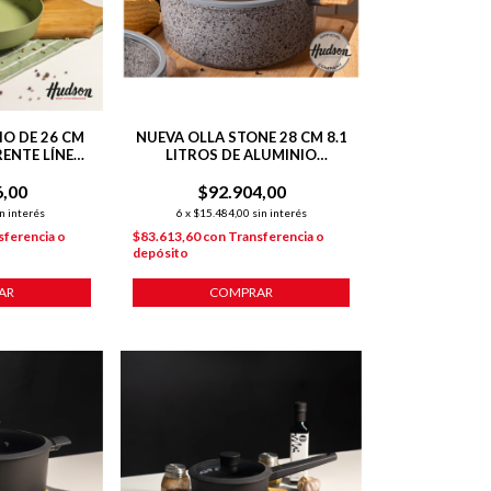
O DE 26 CM
NUEVA OLLA STONE 28 CM 8.1
ENTE LÍNEA
LITROS DE ALUMINIO
8 L
FORJADO C/ ANTIADHERENTE
6,00
$92.904,00
n interés
6
x
$15.484,00
sin interés
sferencia o
$83.613,60
con
Transferencia o
depósito
AR
COMPRAR