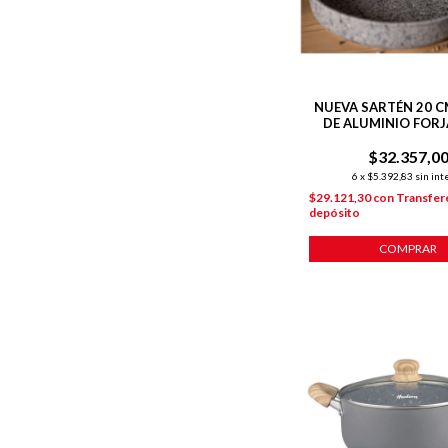
NUEVA SARTÉN 20 C
DE ALUMINIO FORJ
ANTIADHERENTE
$32.357,0
INDUCCIÓN
6
x
$5.392,83
sin int
$29.121,30
con
Transfer
depósito
COMPRAR