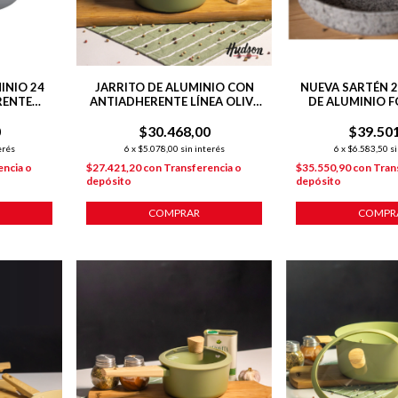
INIO 24
JARRITO DE ALUMINIO CON
NUEVA SARTÉN 2
RENTE
ANTIADHERENTE LÍNEA OLIVE
DE ALUMINIO F
1.8L
ANTIADHERE
0
$30.468,00
$39.50
INDUCC
erés
6
x
$5.078,00
sin interés
6
x
$6.583,50
si
encia o
$27.421,20
con
Transferencia o
$35.550,90
con
Tran
depósito
depósito
COMPRAR
COMPR