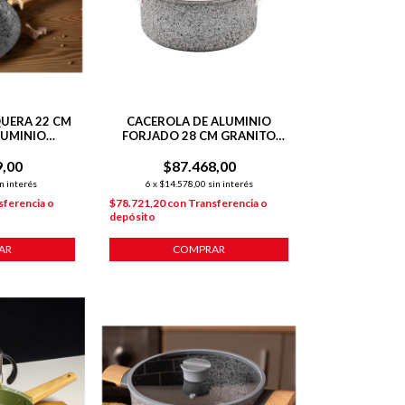
UERA 22 CM
CACEROLA DE ALUMINIO
LUMINIO
FORJADO 28 CM GRANITO
TIADHERENTE
STONE
CIÓN
9,00
$87.468,00
n interés
6
x
$14.578,00
sin interés
sferencia o
$78.721,20
con
Transferencia o
depósito
AR
COMPRAR