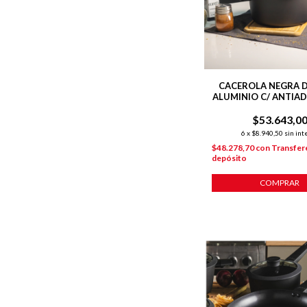
CACEROLA NEGRA 
ALUMINIO C/ ANTIA
DAILY
$53.643,0
6
x
$8.940,50
sin int
$48.278,70
con
Transfer
depósito
COMPRAR