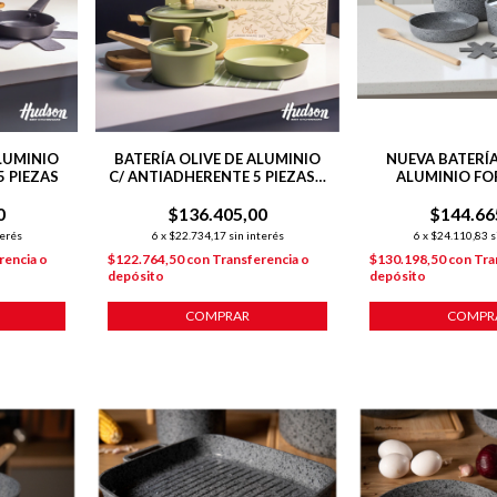
ALUMINIO
BATERÍA OLIVE DE ALUMINIO
NUEVA BATERÍA
5 PIEZAS
C/ ANTIADHERENTE 5 PIEZAS +
ALUMINIO FO
POT MAT
ANTIADHERENTE 
0
$136.405,00
+ COCINE
$144.66
terés
6
x
$22.734,17
sin interés
6
x
$24.110,83
s
rencia o
$122.764,50
con
Transferencia o
$130.198,50
con
Tra
depósito
depósito
COMPRAR
COMPR