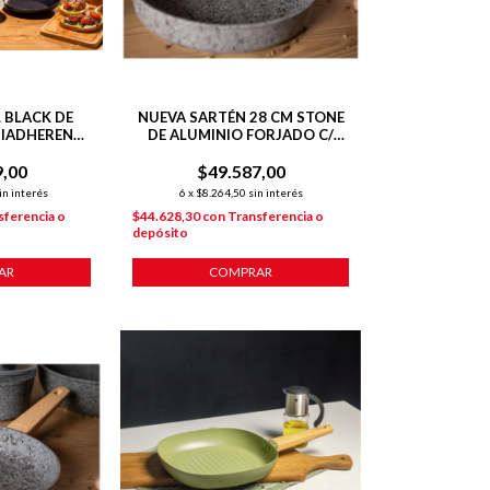
 BLACK DE
NUEVA SARTÉN 28 CM STONE
TIADHERENTE
DE ALUMINIO FORJADO C/
 PIEZAS
ANTIADHERENTE P/
9,00
$49.587,00
INDUCCIÓN
in interés
6
x
$8.264,50
sin interés
sferencia o
$44.628,30
con
Transferencia o
depósito
AR
COMPRAR