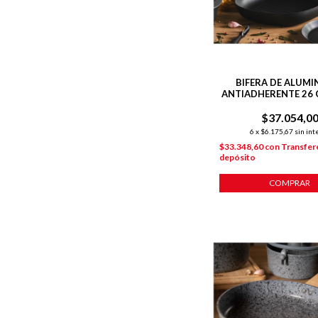
BIFERA DE ALUMIN
ANTIADHERENTE 26 
$37.054,0
6
x
$6.175,67
sin int
$33.348,60
con
Transfer
depósito
COMPRAR