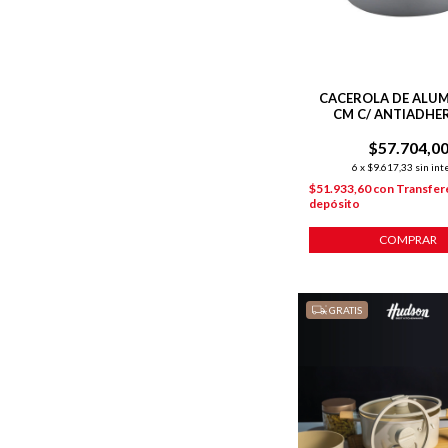
CACEROLA DE ALUM
CM C/ ANTIADHE
GRANITO
$57.704,0
6
x
$9.617,33
sin int
$51.933,60
con
Transfer
depósito
COMPRAR
GRATIS