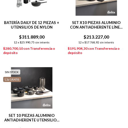
BATERÍA DAILY DE 12 PIEZAS +
SET X10 PIEZAS ALUMINIO
UTENSILIOS DE NYLON
CON ANTIADHERENTE LÍNEA
DAILY NEGRO
$311.889,00
$213.227,00
12
x
$25.990,75
sin interés
12
x
$17.768,92
sin interés
$280.700,10
con
Transferencia o
$191.904,30
con
Transferencia o
depósito
depósito
SIN STOCK
GRATIS
SET 10 PIEZAS ALUMINIO
ANTIADHERENTE UTENSILIOS
DAILY NEGRO