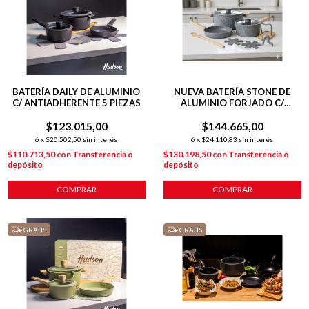
BATERÍA DAILY DE ALUMINIO
NUEVA BATERÍA STONE DE
C/ ANTIADHERENTE 5 PIEZAS
ALUMINIO FORJADO C/
ANTIADHERENTE + 2 POTMAT
$123.015,00
+ COCINERITO
$144.665,00
6
x
$20.502,50
sin interés
6
x
$24.110,83
sin interés
$110.713,50
con
Transferencia o
$130.198,50
con
Transferencia o
depósito
depósito
COMPRAR
COMPRAR
GRATIS
GRATIS