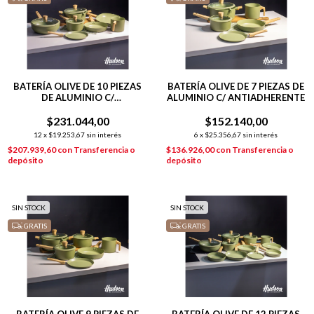
BATERÍA OLIVE DE 10 PIEZAS
BATERÍA OLIVE DE 7 PIEZAS DE
DE ALUMINIO C/
ALUMINIO C/ ANTIADHERENTE
ANTIADHERENTE
$231.044,00
$152.140,00
12
x
$19.253,67
sin interés
6
x
$25.356,67
sin interés
$207.939,60
con
Transferencia o
$136.926,00
con
Transferencia o
depósito
depósito
SIN STOCK
SIN STOCK
GRATIS
GRATIS