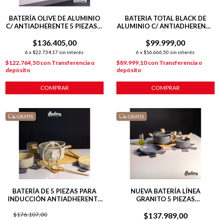
BATERÍA OLIVE DE ALUMINIO
BATERIA TOTAL BLACK DE
C/ ANTIADHERENTE 5 PIEZAS +
ALUMINIO C/ ANTIADHERENTE
POT MAT
INDUCCION 5 PIEZAS
$136.405,00
$99.999,00
6
x
$22.734,17
sin interés
6
x
$16.666,50
sin interés
$122.764,50
con
Transferencia o
$89.999,10
con
Transferencia o
depósito
depósito
COMPRAR
COMPRAR
GRATIS
GRATIS
BATERÍA DE 5 PIEZAS PARA
NUEVA BATERÍA LÍNEA
INDUCCIÓN ANTIADHERENTE
GRANITO 5 PIEZAS
CERÁMICO LÍNEA HARMONY
C/ANTIADHERENTE GRIS
$176.107,00
$137.989,00