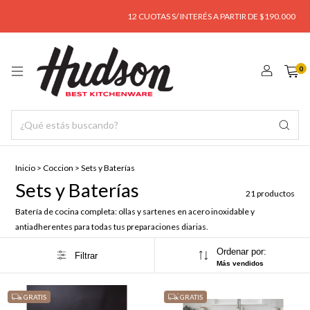
12 CUOTAS S/ INTERÉS A PARTIR DE $190.000
ENVÍ
0
Inicio
>
Coccion
>
Sets y Baterías
Sets y Baterías
21 productos
Batería de cocina completa: ollas y sartenes en acero inoxidable y
antiadherentes para todas tus preparaciones diarias.
Ordenar por:
Filtrar
Más vendidos
GRATIS
GRATIS