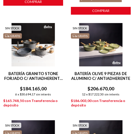
COMPRAR
SIN STOCK
SIN STOCK
GRATIS
GRATIS
BATERÍA GRANITO STONE
BATERÍA OLIVE 9 PIEZAS DE
FORJADO C/ ANTIADHERENTE
ALUMINIO C/ ANTIADHERENTE
5 PIEZAS GRISES
$184.165,00
$206.670,00
6
x
$30.694,17
sin interés
12
x
$17.222,50
sin interés
$165.748,50
con
Transferencia o
$186.003,00
con
Transferencia o
depósito
depósito
SIN STOCK
SIN STOCK
GRATIS
GRATIS