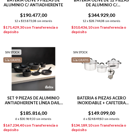
BATERÍA OLIVE 9 PIEZAS DE
BATERÍA OLIVE DE 12 PIEZAS
ALUMINIO C/ ANTIADHERENTE
DE ALUMINIO C/
ANTIADHERENTE
$190.477,00
$344.929,00
12
x
$15.873,08
sin interés
12
x
$28.744,08
sin interés
$171.429,30
con
Transferencia o
$310.436,10
con
Transferencia o
depósito
depósito
SIN STOCK
SIN STOCK
GRATIS
GRATIS
SET 9 PIEZAS DE ALUMINIO
BATERIA 6 PIEZAS ACERO
ANTIADHERENTE LÍNEA DAILY
INOXIDABLE + CAFETERA
NEGRO
EMBOLO
$185.816,00
$149.099,00
6
x
$30.969,33
sin interés
6
x
$24.849,83
sin interés
$167.234,40
con
Transferencia o
$134.189,10
con
Transferencia o
depósito
depósito