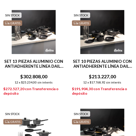
SIN STOCK
SIN STOCK
GRATIS
GRATIS
SET 13 PIEZAS ALUMINIO CON
SET 10 PIEZAS ALUMINIO CON
ANTIADHERENTE LÍNEA DAILY
ANTIADHERENTE LÍNEA DAILY
NEGRO
NEGRO
$302.808,00
$213.227,00
12
x
$25.234,00
sin interés
12
x
$17.768,92
sin interés
$272.527,20
con
Transferencia o
$191.904,30
con
Transferencia o
depósito
depósito
SIN STOCK
SIN STOCK
GRATIS
GRATIS