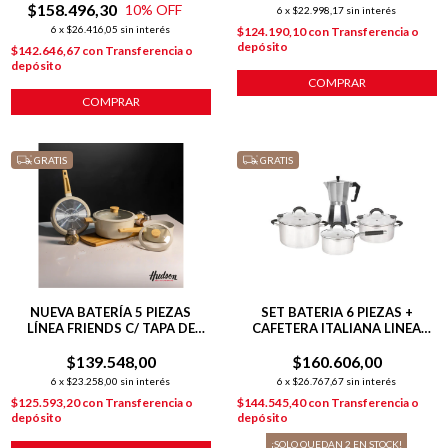
$158.496,30
10
% OFF
6
x
$22.998,17
sin interés
6
x
$26.416,05
sin interés
$124.190,10
con
Transferencia o
depósito
$142.646,67
con
Transferencia o
depósito
COMPRAR
COMPRAR
GRATIS
GRATIS
NUEVA BATERÍA 5 PIEZAS
SET BATERIA 6 PIEZAS +
LÍNEA FRIENDS C/ TAPA DE
CAFETERA ITALIANA LINEA
VIDRIO
HUDSON ACERO
$139.548,00
$160.606,00
6
x
$23.258,00
sin interés
6
x
$26.767,67
sin interés
$125.593,20
con
Transferencia o
$144.545,40
con
Transferencia o
depósito
depósito
¡SOLO QUEDAN
2
EN STOCK!