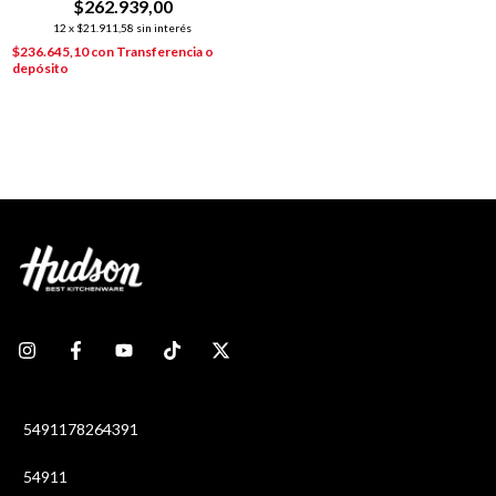
$262.939,00
12
x
$21.911,58
sin interés
$236.645,10
con
Transferencia o
depósito
5491178264391
54911