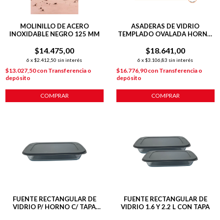
MOLINILLO DE ACERO
ASADERAS DE VIDRIO
INOXIDABLE NEGRO 125 MM
TEMPLADO OVALADA HORNO
39X27X6 CM
$14.475,00
$18.641,00
6
x
$2.412,50
sin interés
6
x
$3.106,83
sin interés
$13.027,50
con
Transferencia o
$16.776,90
con
Transferencia o
depósito
depósito
COMPRAR
COMPRAR
FUENTE RECTANGULAR DE
FUENTE RECTANGULAR DE
VIDRIO P/ HORNO C/ TAPA
VIDRIO 1.6 Y 2.2 L CON TAPA
295X176X51 GRIS