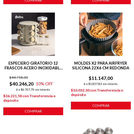
COMPRAR
COMPRAR
ESPECIERO GIRATORIO 12
MOLDES X2 PARA AIRFRYER
FRASCOS ACERO INOXIDABLE
SILICONA 22X6 CM REDONDA
LÍNEA HARMONY
$44.718,00
$11.147,00
$40.246,20
10
% OFF
6
x
$1.857,83
sin interés
6
x
$6.707,70
sin interés
$10.032,30
con
Transferencia o
depósito
$36.221,58
con
Transferencia o
depósito
COMPRAR
COMPRAR