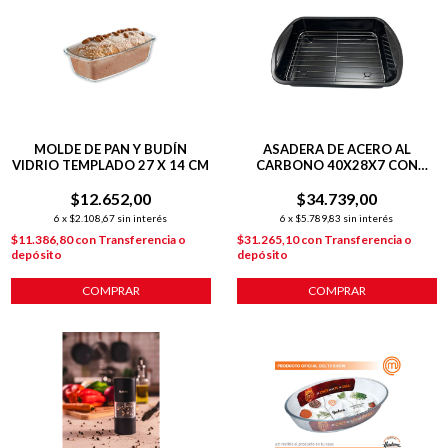
MOLDE DE PAN Y BUDÍN
ASADERA DE ACERO AL
VIDRIO TEMPLADO 27 X 14 CM
CARBONO 40X28X7 CON
REJILLA DE ACERO
$12.652,00
$34.739,00
6
x
$2.108,67
sin interés
6
x
$5.789,83
sin interés
$11.386,80
con
Transferencia o
$31.265,10
con
Transferencia o
depósito
depósito
COMPRAR
COMPRAR