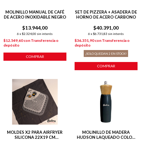
MOLINILLO MANUAL DE CAFÉ
SET DE PIZZERA + ASADERA DE
DE ACERO INOXIDABLE NEGRO
HORNO DE ACERO CARBONO
$13.944,00
$40.391,00
6
x
$2.324,00
sin interés
6
x
$6.731,83
sin interés
$12.549,60
con
Transferencia o
$36.351,90
con
Transferencia o
depósito
depósito
¡SOLO QUEDAN
2
EN STOCK!
COMPRAR
COMPRAR
MOLDES X2 PARA AIRFRYER
MOLINILLO DE MADERA
SILICONA 22X19 CM
HUDSON LAQUEADO COLOR