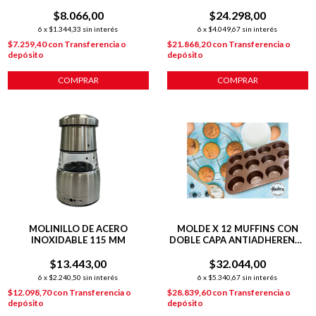
CUADRADO
NEGRO 20 CM
$8.066,00
$24.298,00
6
x
$1.344,33
sin interés
6
x
$4.049,67
sin interés
$7.259,40
con
Transferencia o
$21.868,20
con
Transferencia o
depósito
depósito
COMPRAR
COMPRAR
MOLINILLO DE ACERO
MOLDE X 12 MUFFINS CON
INOXIDABLE 115 MM
DOBLE CAPA ANTIADHERENTE
ACERO CARBONO
$13.443,00
$32.044,00
6
x
$2.240,50
sin interés
6
x
$5.340,67
sin interés
$12.098,70
con
Transferencia o
$28.839,60
con
Transferencia o
depósito
depósito