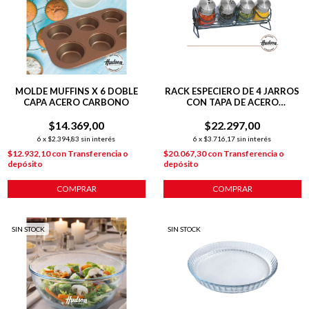
MOLDE MUFFINS X 6 DOBLE
RACK ESPECIERO DE 4 JARROS
CAPA ACERO CARBONO
CON TAPA DE ACERO
INOXIDABLE PLATEADO
$14.369,00
$22.297,00
6
x
$2.394,83
sin interés
6
x
$3.716,17
sin interés
$12.932,10
con
Transferencia o
$20.067,30
con
Transferencia o
depósito
depósito
COMPRAR
COMPRAR
SIN STOCK
SIN STOCK