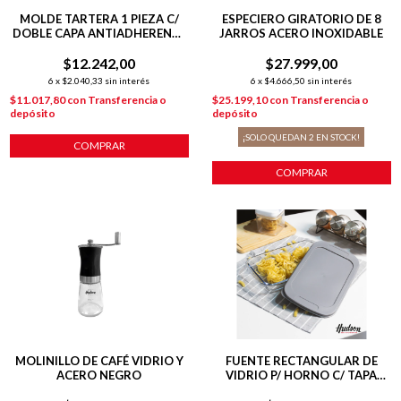
MOLDE TARTERA 1 PIEZA C/
ESPECIERO GIRATORIO DE 8
DOBLE CAPA ANTIADHERENTE
JARROS ACERO INOXIDABLE
25 CM COBRE
$12.242,00
$27.999,00
6
x
$2.040,33
sin interés
6
x
$4.666,50
sin interés
$11.017,80
con
Transferencia o
$25.199,10
con
Transferencia o
depósito
depósito
¡SOLO QUEDAN
2
EN STOCK!
COMPRAR
COMPRAR
MOLINILLO DE CAFÉ VIDRIO Y
FUENTE RECTANGULAR DE
ACERO NEGRO
VIDRIO P/ HORNO C/ TAPA
345X206X52