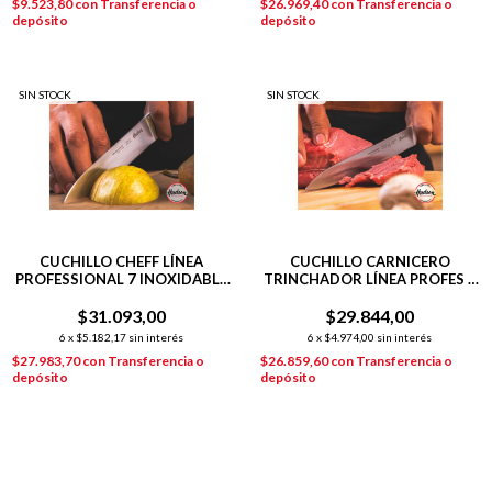
$9.523,80
con
Transferencia o
$26.969,40
con
Transferencia o
depósito
depósito
SIN STOCK
SIN STOCK
CUCHILLO CHEFF LÍNEA
CUCHILLO CARNICERO
PROFESSIONAL 7 INOXIDABLE
TRINCHADOR LÍNEA PROFES +
+ TABLA DE MADERA 33X23
TABLA DE MADERA 33X23 CM
$31.093,00
$29.844,00
6
x
$5.182,17
sin interés
6
x
$4.974,00
sin interés
$27.983,70
con
Transferencia o
$26.859,60
con
Transferencia o
depósito
depósito