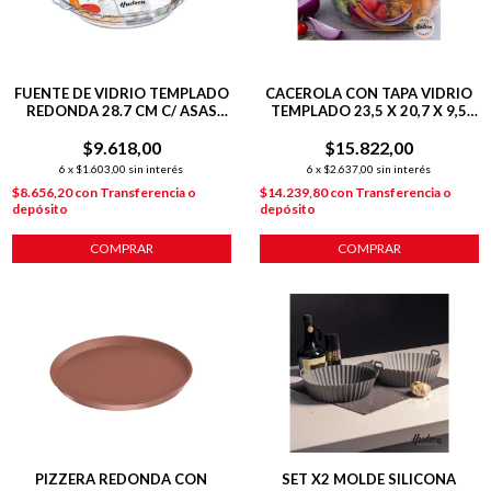
FUENTE DE VIDRIO TEMPLADO
CACEROLA CON TAPA VIDRIO
REDONDA 28.7 CM C/ ASAS
TEMPLADO 23,5 X 20,7 X 9,5
PARA HORNO
CM TRASLÚCIDO
$9.618,00
$15.822,00
6
x
$1.603,00
sin interés
6
x
$2.637,00
sin interés
$8.656,20
con
Transferencia o
$14.239,80
con
Transferencia o
depósito
depósito
COMPRAR
COMPRAR
PIZZERA REDONDA CON
SET X2 MOLDE SILICONA