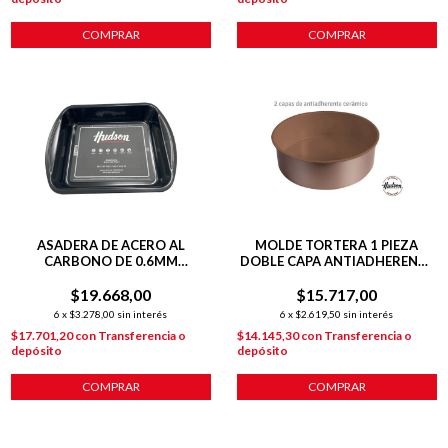
COMPRAR
COMPRAR
ASADERA DE ACERO AL
MOLDE TORTERA 1 PIEZA
CARBONO DE 0.6MM
DOBLE CAPA ANTIADHERENTE
35X27X6.8
24 CM COBRE
$19.668,00
$15.717,00
6
x
$3.278,00
sin interés
6
x
$2.619,50
sin interés
$17.701,20
con
Transferencia o
$14.145,30
con
Transferencia o
depósito
depósito
COMPRAR
COMPRAR