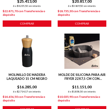
$25.413,00
$20.817,00
6
x
$4.235,50
sin interés
6
x
$3.469,50
sin interés
$22.871,70
con
Transferencia o
$18.735,30
con
Transferencia o
depósito
depósito
COMPRAR
COMPRAR
MOLINILLO DE MADERA
MOLDE DE SILICONA PARA AIR
LAQUEADO 15 CM NEGRO
FRYER 22X7,5 CM CON
SEPARADOR
$16.285,00
$11.151,00
6
x
$2.714,17
sin interés
6
x
$1.858,50
sin interés
$14.656,50
con
Transferencia o
$10.035,90
con
Transferencia o
depósito
depósito