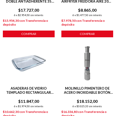
DOBLE ANTIADHERENTE 35
AIRFRYER FREIDORA AIRE 20X6
CM COBRE
CM REDONDA
$17.727,00
$8.865,00
6
x
$2.954,50
sin interés
6
x
$1.477,50
sin interés
$15.954,30
con
Transferencia o
$7.978,50
con
Transferencia o
depósito
depósito
COMPRAR
COMPRAR
ASADERAS DE VIDRIO
MOLINILLO PIMENTERO DE
TEMPLADO RECTANGULAR
ACERO INOXIDABLE BOTÓN
VT01 29.5 CM
PULSADOR
$11.847,00
$18.152,00
6
x
$1.974,50
sin interés
6
x
$3.025,33
sin interés
$10.662,30
con
Transferencia o
$16.336,80
con
Transferencia o
depósito
depósito