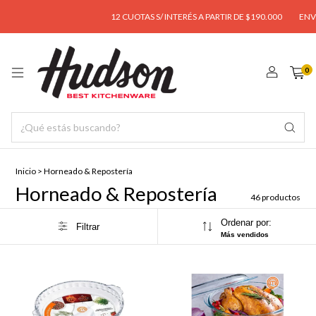
12 CUOTAS S/ INTERÉS A PARTIR DE $190.000
ENVÍO GRATIS
0
Inicio
>
Horneado & Repostería
Horneado & Repostería
46 productos
Ordenar por:
Filtrar
Más vendidos