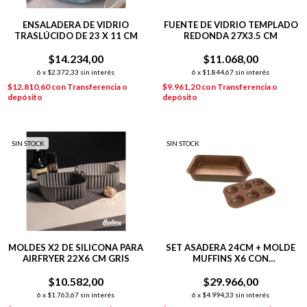
ENSALADERA DE VIDRIO
FUENTE DE VIDRIO TEMPLADO
TRASLÚCIDO DE 23 X 11 CM
REDONDA 27X3.5 CM
$14.234,00
$11.068,00
6
x
$2.372,33
sin interés
6
x
$1.844,67
sin interés
$12.810,60
con
Transferencia o
$9.961,20
con
Transferencia o
depósito
depósito
SIN STOCK
SIN STOCK
MOLDES X2 DE SILICONA PARA
SET ASADERA 24CM + MOLDE
AIRFRYER 22X6 CM GRIS
MUFFINS X6 CON
ANTIADHERENTE
$10.582,00
$29.966,00
6
x
$1.763,67
sin interés
6
x
$4.994,33
sin interés