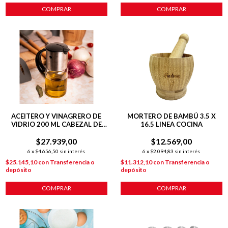
COMPRAR
COMPRAR
ACEITERO Y VINAGRERO DE
MORTERO DE BAMBÚ 3.5 X
VIDRIO 200 ML CABEZAL DE
16.5 LINEA COCINA
ACERO INOXIDABLE
$27.939,00
$12.569,00
6
x
$4.656,50
sin interés
6
x
$2.094,83
sin interés
$25.145,10
con
Transferencia o
$11.312,10
con
Transferencia o
depósito
depósito
COMPRAR
COMPRAR