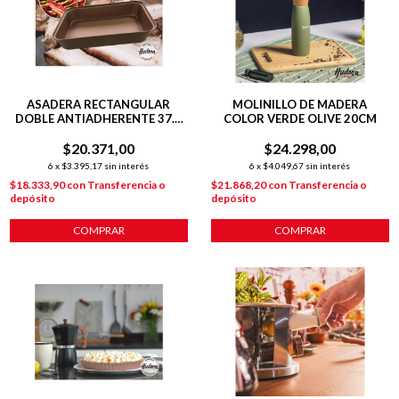
ASADERA RECTANGULAR
MOLINILLO DE MADERA
DOBLE ANTIADHERENTE 37.5
COLOR VERDE OLIVE 20CM
CM COLOR COBRE
$20.371,00
$24.298,00
6
x
$3.395,17
sin interés
6
x
$4.049,67
sin interés
$18.333,90
con
Transferencia o
$21.868,20
con
Transferencia o
depósito
depósito
COMPRAR
COMPRAR