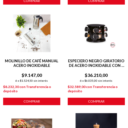
COMPRAR
COMPRAR
MOLINILLO DE CAFÉ MANUAL
ESPECIERO NEGRO GIRATORIO
ACERO INOXIDABLE
DE ACERO INOXIDABLE CON 8
FRASCOS ORGANIZADOR DE
$9.147,00
$36.210,00
COCINA
6
x
$1.524,50
sin interés
6
x
$6.035,00
sin interés
$8.232,30
con
Transferencia o
$32.589,00
con
Transferencia o
depósito
depósito
COMPRAR
COMPRAR