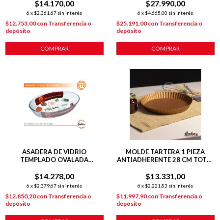
$14.170,00
$27.990,00
6
x
$2.361,67
sin interés
6
x
$4.665,00
sin interés
$12.753,00
con
Transferencia o
$25.191,00
con
Transferencia o
depósito
depósito
COMPRAR
COMPRAR
ASADERA DE VIDRIO
MOLDE TARTERA 1 PIEZA
TEMPLADO OVALADA
ANTIADHERENTE 28 CM TOTAL
34X23X6 CM PARA HORNO
COBRE
$14.278,00
$13.331,00
6
x
$2.379,67
sin interés
6
x
$2.221,83
sin interés
$12.850,20
con
Transferencia o
$11.997,90
con
Transferencia o
depósito
depósito