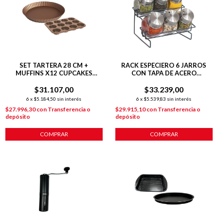
SET TARTERA 28 CM +
RACK ESPECIERO 6 JARROS
MUFFINS X12 CUPCAKES
CON TAPA DE ACERO
ANTIADHERENTE
INOXIDABLE PLATEADO
$31.107,00
$33.239,00
6
x
$5.184,50
sin interés
6
x
$5.539,83
sin interés
$27.996,30
con
Transferencia o
$29.915,10
con
Transferencia o
depósito
depósito
COMPRAR
COMPRAR