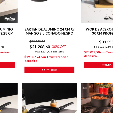
LUMINIO
SARTEN DE ALUMINO 24 CM C/
WOK DE ACERO 
E 28 CM
MANGO SILICONADO NEGRO
30 CM PROF
INDUCCION 
0
$30.298,00
$83.35
$21.208,60
30
% OFF
erés
6
x
$13.892,50
s
6
x
$3.534,77
sin interés
encia o
$75.019,50
con
Tran
depósito
$19.087,74
con
Transferencia o
depósito
COMPR
COMPRAR