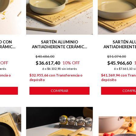
O CON
SARTÉN ALUMINIO
SARTÉN AL
ERÁMICO
ANTIADHERENTE CERÁMICO
ANTIADHERENT
RMONY
24 CM HARMONY BEIGE
28 CM LÍNEA
$40.686,00
$51.074,00
$36.617,40
$45.966,60
 OFF
10
% OFF
terés
6
x
$6.102,90
sin interés
6
x
$7.661,10
si
encia o
$32.955,66
con
Transferencia o
$41.369,94
con
Tran
depósito
depósito
COMPRAR
COMPR