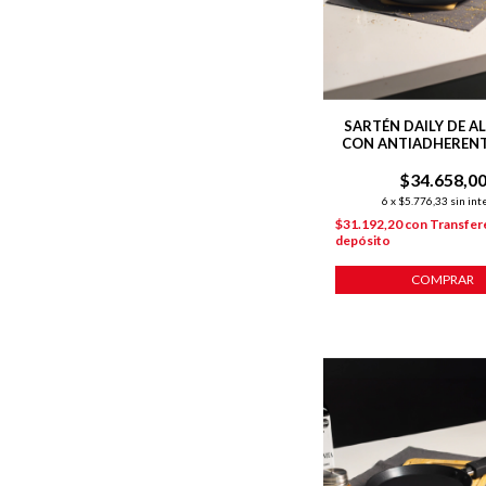
SARTÉN DAILY DE A
CON ANTIADHERENT
$34.658,0
6
x
$5.776,33
sin int
$31.192,20
con
Transfer
depósito
COMPRAR