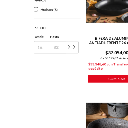
MARCA
Hudson (8)
PRECIO
Desde
Hasta
BIFERA DE ALUMIN
ANTIADHERENTE 26 
$37.054,0
6
x
$6.175,67
sin int
$33.348,60
con
Transfer
depósito
COMPRAR