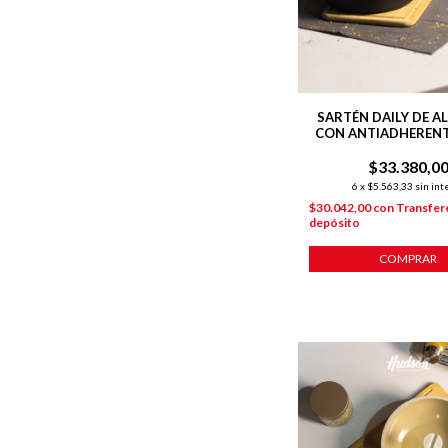
SARTÉN DAILY DE A
CON ANTIADHERENT
$33.380,0
6
x
$5.563,33
sin int
$30.042,00
con
Transfer
depósito
COMPRAR