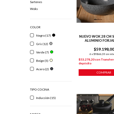
Sartenes
Woks
COLOR
Negro (17)
NUEVO WOK 28 CM 
ALUMINIO FORJA
Gris (12)
ANTIADHERENTE
$59.198,0
INDUCCIÓN
Verde (7)
6
x
$9.866,33
sin int
$53.278,20
con
Transfer
Beige (5)
depósito
Acero (2)
COMPRAR
TIPO COCINA
Inducción (15)