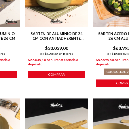
LUMINIO
SARTÉN DE ALUMINIO DE 24
SARTEN ACERO 
E 26 CM
CM CON ANTIADHERENTE
26 CM ALU
LÍNEA OLIVE 1.4 L
0
$30.039,00
$63.99
erés
6
x
$5.006,50
sin interés
6
x
$10.665,83
s
encia o
$27.035,10
con
Transferencia o
$57.595,50
con
Tran
depósito
depósito
¡SOLO QUEDAN
2
COMPRAR
COMPR