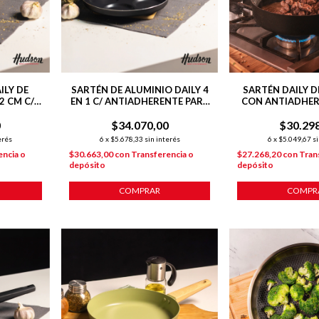
LY DE
SARTÉN DE ALUMINIO DAILY 4
SARTÉN DAILY D
2 CM C/
EN 1 C/ ANTIADHERENTE PARA
CON ANTIADHER
TE
HUEVOS Y MINI TORTILLAS
0
$34.070,00
$30.29
erés
6
x
$5.678,33
sin interés
6
x
$5.049,67
si
encia o
$30.663,00
con
Transferencia o
$27.268,20
con
Tran
depósito
depósito
COMPRAR
COMPR