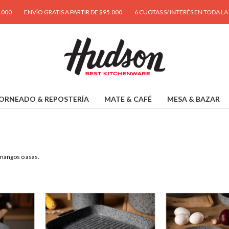
S A PARTIR DE $95.000
6 CUOTAS S/ INTERÉS EN TODA LA TIENDA
12 CUOTA
ORNEADO & REPOSTERÍA
MATE & CAFÉ
MESA & BAZAR
mangos o asas.