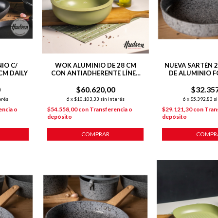
IO C/
WOK ALUMINIO DE 28 CM
NUEVA SARTÉN 2
CM DAILY
CON ANTIADHERENTE LÍNEA
DE ALUMINIO F
OLIVE 4.6 L
ANTIADHERE
0
$60.620,00
$32.35
INDUCC
erés
6
x
$10.103,33
sin interés
6
x
$5.392,83
si
encia o
$54.558,00
con
Transferencia o
$29.121,30
con
Tran
depósito
depósito
COMPRAR
COMPR