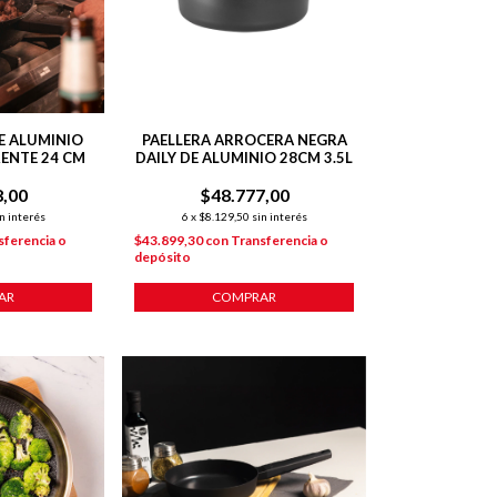
E ALUMINIO
PAELLERA ARROCERA NEGRA
ENTE 24 CM
DAILY DE ALUMINIO 28CM 3.5L
8,00
$48.777,00
n interés
6
x
$8.129,50
sin interés
sferencia o
$43.899,30
con
Transferencia o
depósito
AR
COMPRAR