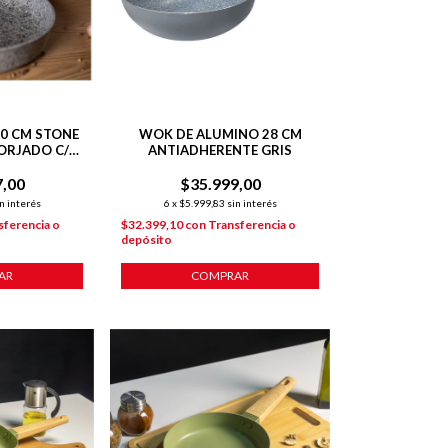
0 CM STONE
WOK DE ALUMINO 28 CM
ORJADO C/
ANTIADHERENTE GRIS
NTE P/
7,00
IÓN
$35.999,00
n interés
6
x
$5.999,83
sin interés
sferencia o
$32.399,10
con
Transferencia o
depósito
AR
COMPRAR