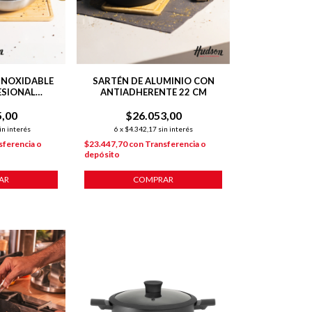
INOXIDABLE
SARTÉN DE ALUMINIO CON
ESIONAL
ANTIADHERENTE 22 CM
PLATEADO
5,00
$26.053,00
in interés
6
x
$4.342,17
sin interés
sferencia o
$23.447,70
con
Transferencia o
depósito
AR
COMPRAR