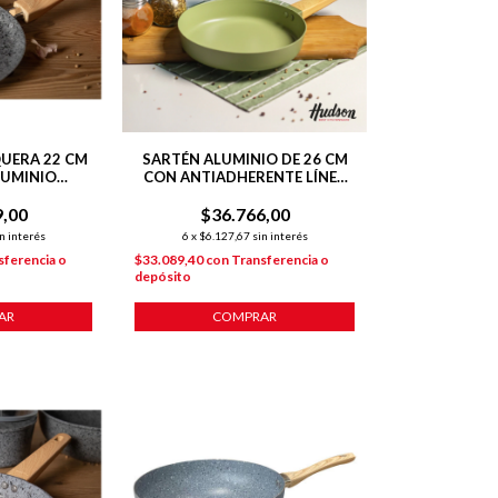
UERA 22 CM
SARTÉN ALUMINIO DE 26 CM
LUMINIO
CON ANTIADHERENTE LÍNEA
TIADHERENTE
OLIVE 1.8 L
CIÓN
9,00
$36.766,00
n interés
6
x
$6.127,67
sin interés
sferencia o
$33.089,40
con
Transferencia o
depósito
AR
COMPRAR