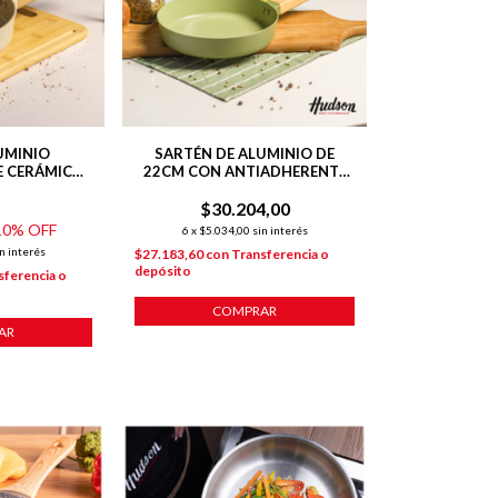
UMINIO
SARTÉN DE ALUMINIO DE
E CERÁMICO
22CM CON ANTIADHERENTE
 HARMONY
LÍNEA OLIVE 1.3 L
$30.204,00
10
% OFF
6
x
$5.034,00
sin interés
n interés
$27.183,60
con
Transferencia o
depósito
sferencia o
COMPRAR
AR