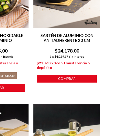
INOXIDABLE
SARTÉN DE ALUMINIO CON
MINIO
ANTIADHERENTE 20 CM
5,00
$24.178,00
in interés
6
x
$4.029,67
sin interés
sferencia o
$21.760,20
con
Transferencia o
depósito
EN STOCK!
COMPRAR
AR