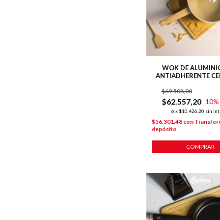
WOK DE ALUMINI
ANTIADHERENTE C
28 CM LÍNEA HA
$69.508,00
$62.557,20
10
%
6
x
$10.426,20
sin in
$56.301,48
con
Transfer
depósito
COMPRAR