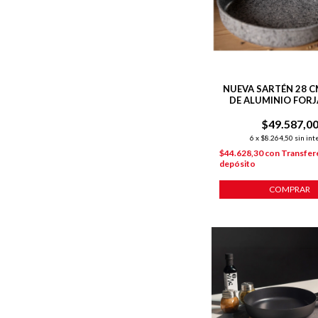
NUEVA SARTÉN 28 C
DE ALUMINIO FORJ
ANTIADHERENTE
$49.587,0
INDUCCIÓN
6
x
$8.264,50
sin int
$44.628,30
con
Transfer
depósito
COMPRAR