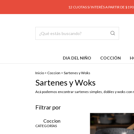
12 CUOTAS S/ INTERÉS A PARTIR DE $190.000
ENVÍO GRATI
DIA DEL NIÑO
COCCIÓN
H
Inicio
>
Coccion
>
Sartenes y Woks
Sartenes y Woks
Acá podemos encontrar sartenes simples, dobles y woks con 
Filtrar por
Coccion
CATEGORÍAS