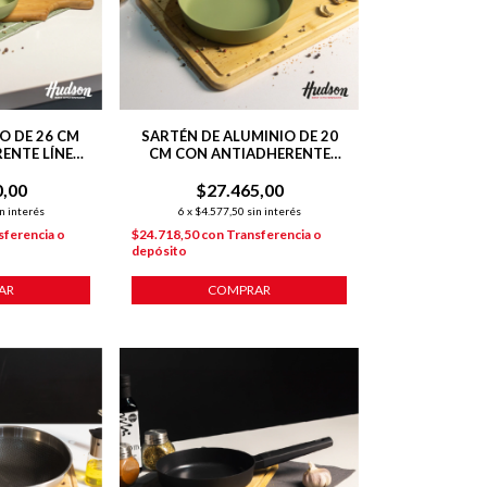
O DE 26 CM
SARTÉN DE ALUMINIO DE 20
ENTE LÍNEA
CM CON ANTIADHERENTE
E
LÍNEA OLIVE 1 L
0,00
$27.465,00
n interés
6
x
$4.577,50
sin interés
sferencia o
$24.718,50
con
Transferencia o
depósito
AR
COMPRAR