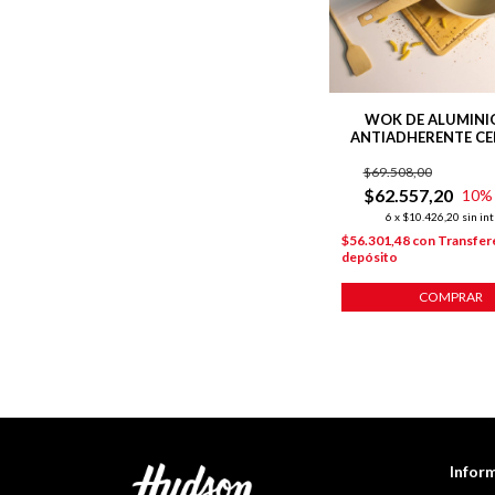
WOK DE ALUMINI
ANTIADHERENTE C
28 CM LÍNEA HA
$69.508,00
$62.557,20
10
%
6
x
$10.426,20
sin in
$56.301,48
con
Transfer
depósito
COMPRAR
Infor