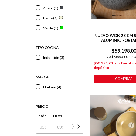
Acero (1)
Beige (1)
Verde (1)
NUEVO WOK 28 CM 
ALUMINIO FORJA
ANTIADHERENTE
TIPO COCINA
$59.198,0
INDUCCIÓN
6
x
$9.866,33
sin int
Inducción (3)
$53.278,20
con
Transfer
depósito
MARCA
COMPRAR
Hudson (4)
PRECIO
Desde
Hasta