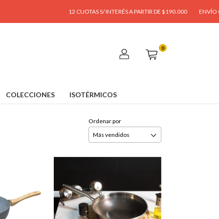
12 CUOTAS S/ INTERÉS A PARTIR DE $190.000
ENVÍO GRATIS
0
COLECCIONES
ISOTÉRMICOS
Ordenar por