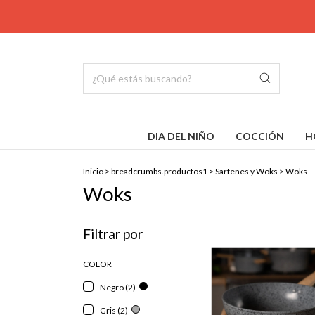
DIA DEL NIÑO
COCCIÓN
H
Inicio
>
breadcrumbs.productos1
>
Sartenes y Woks
>
Woks
Woks
Filtrar por
COLOR
Negro (2)
Gris (2)