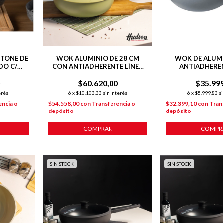
STONE DE
WOK ALUMINIO DE 28 CM
WOK DE ALUM
DO C/
CON ANTIADHERENTE LÍNEA
ANTIADHEREN
 P/
OLIVE 4.6 L
0
$60.620,00
$35.99
erés
6
x
$10.103,33
sin interés
6
x
$5.999,83
si
encia o
$54.558,00
con
Transferencia o
$32.399,10
con
Tran
depósito
depósito
COMPRAR
COMPR
SIN STOCK
SIN STOCK