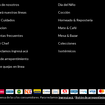
 de nosotros
Dia del Niño
á nuestras líneas
Cocción
y Cuidados
Horneado & Repostería
acion
Mate & Café
ntas frecuentes
Mesa & Bazar
r Chef
Colecciones
eclamos ingresá acá
Isotérmicos
de arrepentimiento
e quejas en línea
ensa de las y los consumidores. Para reclamos
ingresá acá.
/
Botón de arrepentimi