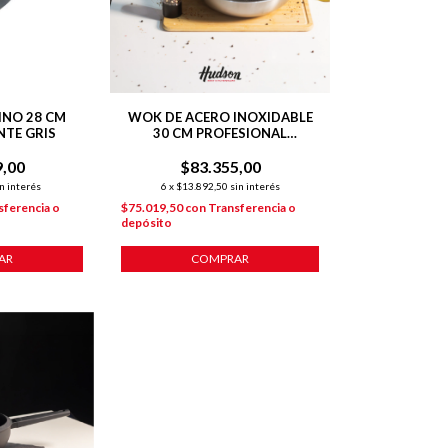
INO 28 CM
WOK DE ACERO INOXIDABLE
TE GRIS
30 CM PROFESIONAL
INDUCCION PLATEADO
9,00
$83.355,00
n interés
6
x
$13.892,50
sin interés
sferencia o
$75.019,50
con
Transferencia o
depósito
AR
COMPRAR