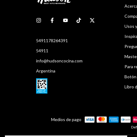
Acerca
Compar
Usos 
Inspir
5491178264391
Pregu
54911
Maste
info@hudsoncocina.com
Para r
Argentina
Botón 
Libro d
Medios de pago
Def