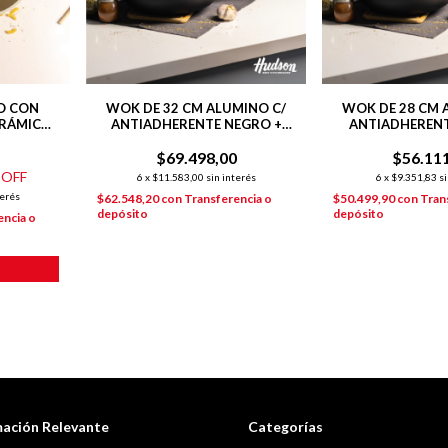
O CON
WOK DE 32 CM ALUMINO C/
WOK DE 28 CM 
ERÁMICO
ANTIADHERENTE NEGRO +
ANTIADHERENT
RMONY
TAPA DE VIDRIO DAYLI
VIDRIO NEGR
$69.498,00
$56.11
 OFF
6
x
$11.583,00
sin interés
6
x
$9.351,83
si
terés
$62.548,20
con
Transferencia o
$50.499,90
con
Tran
depósito
depósito
encia o
mación Relevante
Categorías