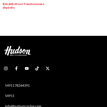
$24.648,30
con
Transferencia o
depósito
5491178264391
54911
info@hudsoncocina.com