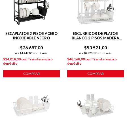
SECAPLATOS 2 PISOS ACERO
ESCURRIDOR DE PLATOS
INOXIDABLE NEGRO
BLANCO 2 PISOS MADERA
LINEA HUDSON
$26.687,00
$53.521,00
6
x
$4.447,83
sin interés
6
x
$8.920,17
sin interés
$24.018,30
con
Transferencia o
$48.168,90
con
Transferencia o
depósito
depósito
COMPRAR
COMPRAR