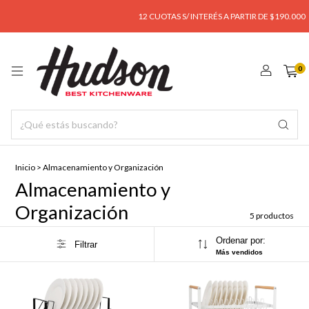
12 CUOTAS S/ INTERÉS A PARTIR DE $190.000
0
Inicio
>
Almacenamiento y Organización
Almacenamiento y
Organización
5 productos
Ordenar por:
Filtrar
Más vendidos