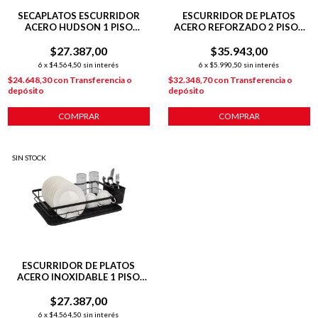
SECAPLATOS ESCURRIDOR
ESCURRIDOR DE PLATOS
ACERO HUDSON 1 PISO
ACERO REFORZADO 2 PISOS
BANDEJA COCINA BZ3 COLOR
BLANCO
BLANCO SP09
$27.387,00
$35.943,00
6
x
$4.564,50
sin interés
6
x
$5.990,50
sin interés
$24.648,30
con
Transferencia o
$32.348,70
con
Transferencia o
depósito
depósito
COMPRAR
COMPRAR
SIN STOCK
ESCURRIDOR DE PLATOS
ACERO INOXIDABLE 1 PISO
NEGRO
$27.387,00
6
x
$4.564,50
sin interés