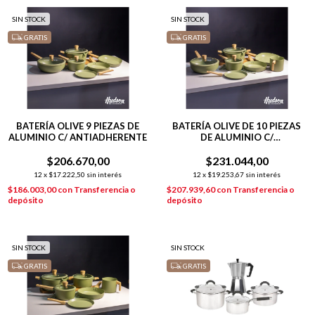
SIN STOCK
SIN STOCK
GRATIS
GRATIS
BATERÍA OLIVE 9 PIEZAS DE
BATERÍA OLIVE DE 10 PIEZAS
ALUMINIO C/ ANTIADHERENTE
DE ALUMINIO C/
ANTIADHERENTE
$206.670,00
$231.044,00
12
x
$17.222,50
sin interés
12
x
$19.253,67
sin interés
$186.003,00
con
Transferencia o
$207.939,60
con
Transferencia o
depósito
depósito
SIN STOCK
SIN STOCK
GRATIS
GRATIS