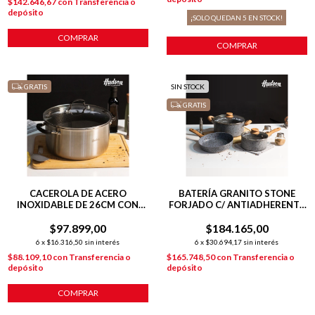
$142.646,67
con
Transferencia o
depósito
¡SOLO QUEDAN
5
EN STOCK!
COMPRAR
COMPRAR
GRATIS
SIN STOCK
GRATIS
CACEROLA DE ACERO
BATERÍA GRANITO STONE
INOXIDABLE DE 26CM CON
FORJADO C/ ANTIADHERENTE
ANTIADHERENTE
5 PIEZAS GRISES
$97.899,00
$184.165,00
6
x
$16.316,50
sin interés
6
x
$30.694,17
sin interés
$88.109,10
con
Transferencia o
$165.748,50
con
Transferencia o
depósito
depósito
COMPRAR