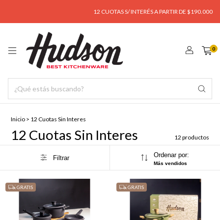
12 CUOTAS S/ INTERÉS A PARTIR DE $190.000
E
0
Inicio
>
12 Cuotas Sin Interes
12 Cuotas Sin Interes
12 productos
Ordenar por:
Filtrar
Más vendidos
GRATIS
GRATIS