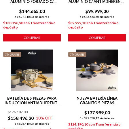
ALUMINIO FORJADO C/
ALUMINIO C/ ANTIADHERENTE
ANTIADHERENTE + 2 POTMAT
INDUCCION 5 PIEZAS
+ COCINERITO
$144.665,00
$99.999,00
6
x
$24.110,83
sin interés
6
x
$16.666,50
sin interés
$130.198,50
con
Transferencia o
$89.999,10
con
Transferencia o
depósito
depósito
COMPRAR
COMPRAR
GRATIS
GRATIS
BATERÍA DE 5 PIEZAS PARA
NUEVA BATERÍA LÍNEA
INDUCCIÓN ANTIADHERENTE
GRANITO 5 PIEZAS
CERÁMICO LÍNEA HARMONY
C/ANTIADHERENTE GRIS
$176.107,00
$137.989,00
$158.496,30
10
% OFF
6
x
$22.998,17
sin interés
6
x
$26.416,05
sin interés
$124.190,10
con
Transferencia o
depósito