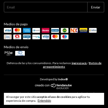
Medios de pago
Medios de envío
Defensa de las y los consumidores. Para reclamos
ingresá acá.
/
Botón de
arrepentimiento
Developed by
Index®
Copyright Hudson Cocina - 33711468469 - 2026. Todos los derechos
Al navegar por este sitio
aceptás el uso de cookies
para agilizar tu
reservados.
experiencia de compra.
Entendido