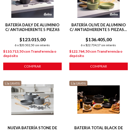
BATERÍA DAILY DE ALUMINIO
BATERÍA OLIVE DE ALUMINIO
C/ ANTIADHERENTE 5 PIEZAS
C/ ANTIADHERENTE 5 PIEZAS +
POT MAT
$123.015,00
$136.405,00
6
x
$20.502,50
sin interés
6
x
$22.734,17
sin interés
$110.713,50
con
Transferencia o
$122.764,50
con
Transferencia o
depósito
depósito
COMPRAR
COMPRAR
GRATIS
GRATIS
NUEVA BATERÍA STONE DE
BATERIA TOTAL BLACK DE