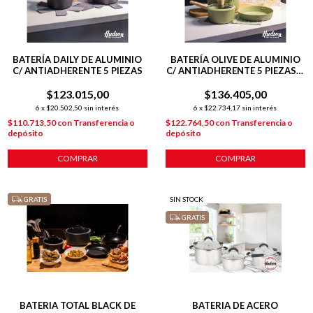
BATERÍA DAILY DE ALUMINIO
BATERÍA OLIVE DE ALUMINIO
C/ ANTIADHERENTE 5 PIEZAS
C/ ANTIADHERENTE 5 PIEZAS +
POT MAT
$123.015,00
$136.405,00
6
x
$20.502,50
sin interés
6
x
$22.734,17
sin interés
$110.713,50
con
Transferencia o
$122.764,50
con
Transferencia o
depósito
depósito
COMPRAR
COMPRAR
GRATIS
SIN STOCK
GRATIS
BATERIA TOTAL BLACK DE
BATERIA DE ACERO