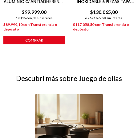
ALUMINIO C/ ANTIADHERENTE
INOXIDABLE 6 PIEZAS TAPA
INDUCCION 5 PIEZAS
COLADOR PLATEADO
$99.999,00
$130.065,00
6
x
$16.666,50
sin interés
6
x
$21.677,50
sin interés
$89.999,10
con
Transferencia o
$117.058,50
con
Transferencia o
depósito
depósito
COMPRAR
Descubrí más sobre Juego de ollas