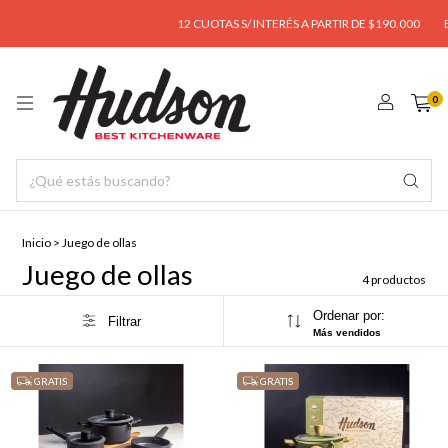
12 CUOTAS S/ INTERÉS A PARTIR DE $190.000
ENVÍ
0
Inicio
>
Juego de ollas
Juego de ollas
4 productos
Ordenar por:
Filtrar
Más vendidos
GRATIS
GRATIS