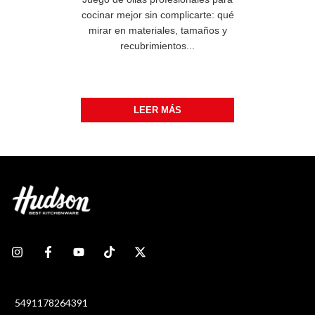
cocinar mejor sin complicarte: qué
mirar en materiales, tamaños y
recubrimientos...
LEER MÁS
5491178264391