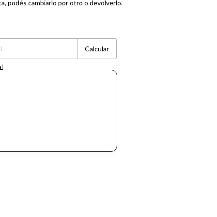
ta, podés cambiarlo por otro o devolverlo.
Cambiar CP
Calcular
al