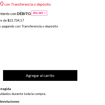
50
con
Transferencia o depósito
nterés con
DÉBITO
és de
$22.734,17
o
pagando con Transferencia o depósito
otegida
uidados durante toda la compra.
devoluciones