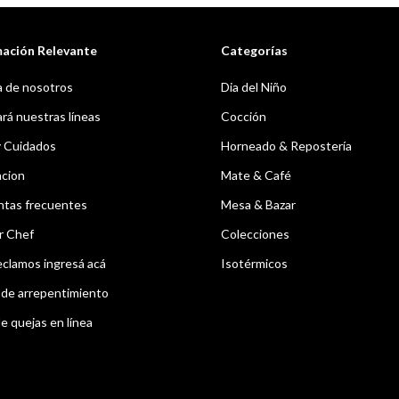
mación Relevante
Categorías
 de nosotros
Dia del Niño
á nuestras líneas
Cocción
y Cuidados
Horneado & Repostería
acion
Mate & Café
ntas frecuentes
Mesa & Bazar
r Chef
Colecciones
eclamos ingresá acá
Isotérmicos
de arrepentimiento
e quejas en línea