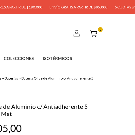
IR DE $190.000
ENVÍO GRATIS A PARTIR DE $95.000
6 CUOTAS S/ INTERÉS E
0
COLECCIONES
ISOTÉRMICOS
s y Baterías
>
Batería Olive de Aluminio c/ Antiadherente 5
e de Aluminio c/ Antiadherente 5
t Mat
05,00