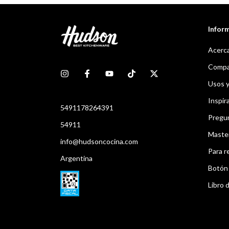
Infor
Acerca
Compar
Usos 
Inspir
5491178264391
Pregu
54911
Maste
info@hudsoncocina.com
Para r
Argentina
Botón 
Libro d