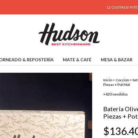
12 CUOTAS S/ INTERÉS A PART
ORNEADO & REPOSTERÍA
MATE & CAFÉ
MESA & BAZAR
Inicio
>
Coccion
>
Set
1
/
9
Piezas + Pot Mat
+420 vendidos
Batería Oliv
Piezas + Po
$136.4