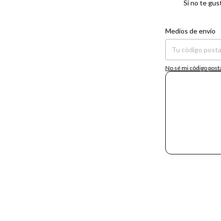
Si no te gus
Entregas para el CP:
Medios de envío
No sé mi código post