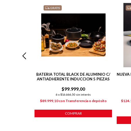
GRATIS
 DE ALUMINIO C/
BATERIA TOTAL BLACK DE ALUMINIO C/
NUEVA 
NTE
ANTIADHERENTE INDUCCION 5 PIEZAS
00
$99.999,00
 interés
6
x
$16.666,50
sin interés
ncia o depósito
$89.999,10
con
Transferencia o depósito
$124.
COMPRAR