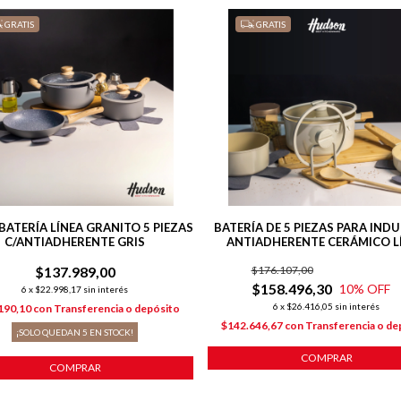
GRATIS
GRATIS
BATERÍA LÍNEA GRANITO 5 PIEZAS
BATERÍA DE 5 PIEZAS PARA IND
C/ANTIADHERENTE GRIS
ANTIADHERENTE CERÁMICO L
HARMONY
$137.989,00
$176.107,00
$158.496,30
10
% OFF
6
x
$22.998,17
sin interés
6
x
$26.416,05
sin interés
190,10
con
Transferencia o depósito
$142.646,67
con
Transferencia o de
¡SOLO QUEDAN
5
EN STOCK!
COMPRAR
COMPRAR