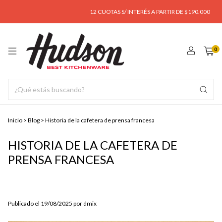
12 CUOTAS S/ INTERÉS A PARTIR DE $190.000
ENV
0
Inicio
>
Blog
>
Historia de la cafetera de prensa francesa
HISTORIA DE LA CAFETERA DE
PRENSA FRANCESA
Publicado el 19/08/2025 por dmix