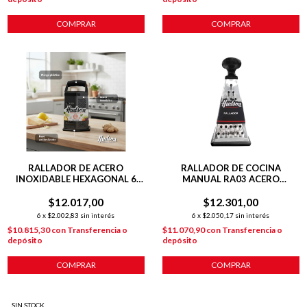
COMPRAR
COMPRAR
RALLADOR DE ACERO
RALLADOR DE COCINA
INOXIDABLE HEXAGONAL 6
MANUAL RA03 ACERO
CARAS HUDSON NEGRO
INOXIDABLE
$12.017,00
$12.301,00
6
x
$2.002,83
sin interés
6
x
$2.050,17
sin interés
$10.815,30
con
Transferencia o
$11.070,90
con
Transferencia o
depósito
depósito
COMPRAR
COMPRAR
SIN STOCK