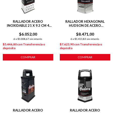
RALLADOR ACERO
RALLADOR HEXAGONAL
INOXIDABLE 21 X 9.3 CM 4
HUDSON DE ACERO
CARAS
INOXIDABLE 6 CARAS 20 CM
$6.052,00
$8.471,00
6
x
$1.008,67
sin interés
6
x
$1.411,83
sin interés
$5.446,80
con
Transferencia o
$7.623,90
con
Transferencia o
depósito
depósito
COMPRAR
COMPRAR
RALLADOR ACERO
RALLADOR ACERO