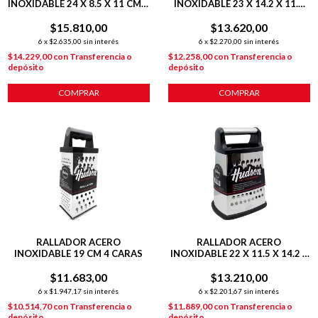
INOXIDABLE 24 X 8.5 X 11 CM 4
INOXIDABLE 23 X 14.2 X 11.8
CARAS
CM HEXAGONAL 6 CARAS
$15.810,00
$13.620,00
6
x
$2.635,00
sin interés
6
x
$2.270,00
sin interés
$14.229,00
con
Transferencia o
$12.258,00
con
Transferencia o
depósito
depósito
COMPRAR
COMPRAR
RALLADOR ACERO
RALLADOR ACERO
INOXIDABLE 19 CM 4 CARAS
INOXIDABLE 22 X 11.5 X 14.2 4
CARAS PLATEADO
$11.683,00
$13.210,00
6
x
$1.947,17
sin interés
6
x
$2.201,67
sin interés
$10.514,70
con
Transferencia o
$11.889,00
con
Transferencia o
depósito
depósito