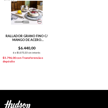
RALLADOR GRANO FINO C/
MANGO DE ACERO
INOXIDABLE
$6.440,00
6
x
$1.073,33
sin interés
$5.796,00
con
Transferencia o
depósito