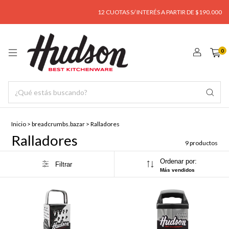
12 CUOTAS S/ INTERÉS A PARTIR DE $190.000
0
Inicio
>
breadcrumbs.bazar
>
Ralladores
Ralladores
9 productos
Ordenar por:
Filtrar
Más vendidos