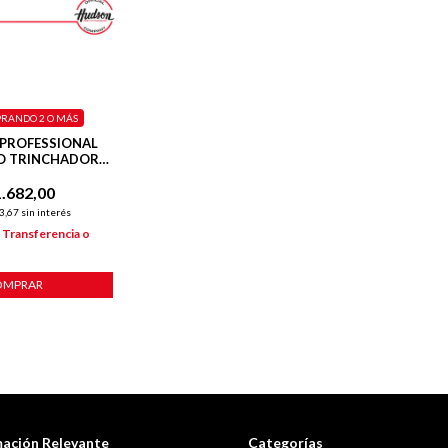
RANDO 2 O MÁS
 PROFESSIONAL
O TRINCHADOR
ATEADO
.682,00
3,67
sin interés
n
Transferencia o
OMPRAR
mación Relevante
Categorías