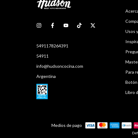
Acerca
Compar
Usos 
Inspir
5491178264391
Pregu
54911
Maste
info@hudsoncocina.com
Para r
Argentina
Botón 
Libro d
Medios de pago
Def