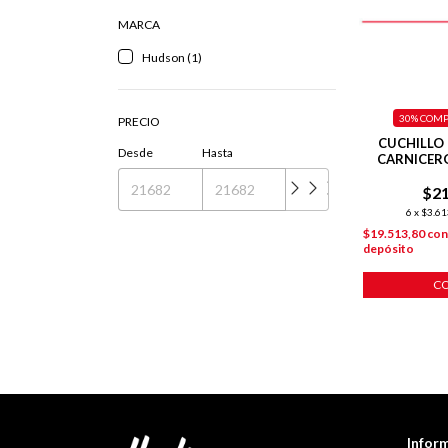
MARCA
Hudson (1)
30%
COMP
PRECIO
CUCHILLO
Desde
Hasta
CARNICER
PL
$21
6
x
$3.61
$19.513,80
co
depósito
C
Infor