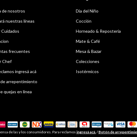
 de nosotros
Dia del Niño
á nuestras líneas
Cocción
y Cuidados
Horneado & Repostería
acion
Mate & Café
ntas frecuentes
Mesa & Bazar
r Chef
Colecciones
eclamos ingresá acá
Isotérmicos
de arrepentimiento
e quejas en línea
ensa de las y los consumidores. Para reclamos
ingresá acá.
/
Botón de arrepentimi