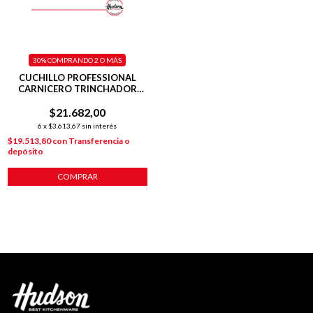
30%
COMPRANDO 2 O MÁS
CUCHILLO PROFESSIONAL
CARNICERO TRINCHADOR
PLATEADO
$21.682,00
6
x
$3.613,67
sin interés
$19.513,80
con
Transferencia o
depósito
COMPRAR