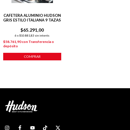
CAFETERA ALUMINIO HUDSON
GRIS ESTILO ITALIANA 9 TAZAS
$65.291,00
6
x
$10.881,83
sin interés
$58.761,90
con
Transferencia o
depósito
COMPRAR