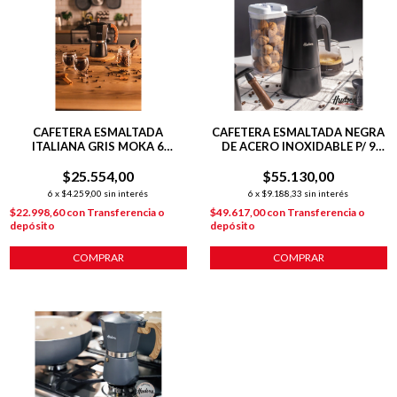
CAFETERA ESMALTADA
CAFETERA ESMALTADA NEGRA
ITALIANA GRIS MOKA 6
DE ACERO INOXIDABLE P/ 9
POCILLOS
POCILLOS
$25.554,00
$55.130,00
6
x
$4.259,00
sin interés
6
x
$9.188,33
sin interés
$22.998,60
con
Transferencia o
$49.617,00
con
Transferencia o
depósito
depósito
COMPRAR
COMPRAR