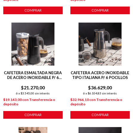
COMPRAR
COMPRAR
CAFETERA ESMALTADA NEGRA
CAFETERA ACERO INOXIDABLE
DE ACERO INOXIDABLE P/ 6
TIPO ITALIANA P/ 6 POCILLOS
POCILLOS
$21.270,00
$36.629,00
6
x
$3.545,00
sin interés
6
x
$6.104,83
sin interés
$19.143,00
con
Transferencia o
$32.966,10
con
Transferencia o
depósito
depósito
COMPRAR
COMPRAR