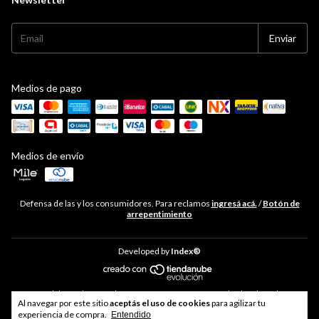
Medios de pago
Medios de envío
Defensa de las y los consumidores. Para reclamos
ingresá acá.
/
Botón de
arrepentimiento
Developed by
Index®
Copyright Hudson Cocina - 33711468469 - 2026. Todos los derechos
Al navegar por este sitio
aceptás el uso de cookies
para agilizar tu
reservados.
experiencia de compra.
Entendido