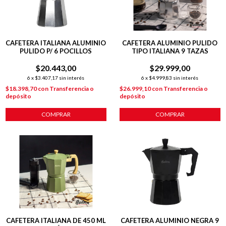
CAFETERA ITALIANA ALUMINIO
CAFETERA ALUMINIO PULIDO
PULIDO P/ 6 POCILLOS
TIPO ITALIANA 9 TAZAS
$20.443,00
$29.999,00
6
x
$3.407,17
sin interés
6
x
$4.999,83
sin interés
$18.398,70
con
Transferencia o
$26.999,10
con
Transferencia o
depósito
depósito
COMPRAR
COMPRAR
CAFETERA ITALIANA DE 450 ML
CAFETERA ALUMINIO NEGRA 9