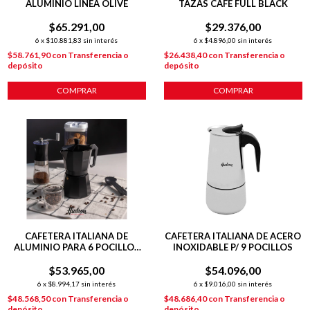
ALUMINIO LÍNEA OLIVE
TAZAS CAFE FULL BLACK
$65.291,00
$29.376,00
6
x
$10.881,83
sin interés
6
x
$4.896,00
sin interés
$58.761,90
con
Transferencia o
$26.438,40
con
Transferencia o
depósito
depósito
COMPRAR
COMPRAR
CAFETERA ITALIANA DE
CAFETERA ITALIANA DE ACERO
ALUMINIO PARA 6 POCILLOS
INOXIDABLE P/ 9 POCILLOS
LÍNEA TOTAL BLACK
$53.965,00
$54.096,00
6
x
$8.994,17
sin interés
6
x
$9.016,00
sin interés
$48.568,50
con
Transferencia o
$48.686,40
con
Transferencia o
depósito
depósito