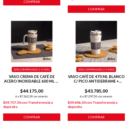
COMPRAR
COMPRAR
30%
COMPRANDO 2 O MÁS
30%
COMPRANDO 2 O MÁS
VASO CREMA DE CAFÉ DE
VASO CAFÉ DE 470 ML BLANCO
ACERO INOXIDABLE 600 ML C/
C/ PICO ANTIDERRAME +
ASA PLÁSTICA
INTERIOR PULIDO + TAPA
$44.175,00
$43.785,00
HERMÉTICA
6
x
$7.362,50
sin interés
6
x
$7.297,50
sin interés
$39.757,50
con
Transferencia o
$39.406,50
con
Transferencia o
depósito
depósito
COMPRAR
COMPRAR