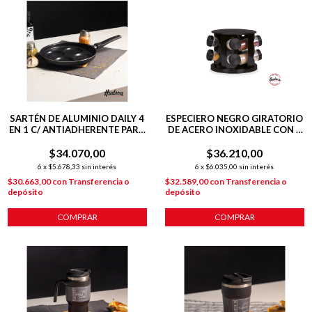
SARTÉN DE ALUMINIO DAILY 4
ESPECIERO NEGRO GIRATORIO
EN 1 C/ ANTIADHERENTE PARA
DE ACERO INOXIDABLE CON 8
HUEVOS Y MINI TORTILLAS
FRASCOS ORGANIZADOR DE
$34.070,00
$36.210,00
COCINA
6
x
$5.678,33
sin interés
6
x
$6.035,00
sin interés
$30.663,00
con
Transferencia o
$32.589,00
con
Transferencia o
depósito
depósito
COMPRAR
COMPRAR