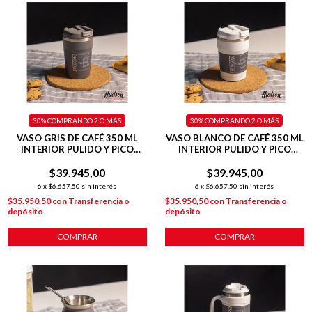
30%
COMPRANDO 2 O MÁS
30%
COMPRANDO 2 O MÁS
VASO GRIS DE CAFÉ 350 ML
VASO BLANCO DE CAFÉ 350 ML
INTERIOR PULIDO Y PICO
INTERIOR PULIDO Y PICO
ANTIDERRAME
ANTIDERRAME
$39.945,00
$39.945,00
6
x
$6.657,50
sin interés
6
x
$6.657,50
sin interés
$35.950,50
con
Transferencia o
$35.950,50
con
Transferencia o
depósito
depósito
COMPRAR
COMPRAR