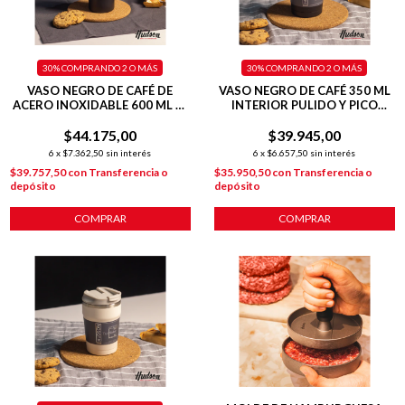
30%
COMPRANDO 2 O MÁS
30%
COMPRANDO 2 O MÁS
VASO NEGRO DE CAFÉ DE
VASO NEGRO DE CAFÉ 350 ML
ACERO INOXIDABLE 600 ML C/
INTERIOR PULIDO Y PICO
ASA PLÁSTICA
ANTIDERRAME
$44.175,00
$39.945,00
6
x
$7.362,50
sin interés
6
x
$6.657,50
sin interés
$39.757,50
con
Transferencia o
$35.950,50
con
Transferencia o
depósito
depósito
COMPRAR
COMPRAR