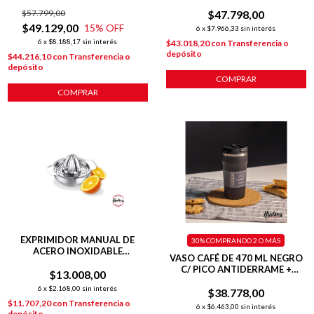
BASE SILICONA
AISLANTE + TAPA FLIP
$57.799,00
$47.798,00
$49.129,00
15
% OFF
6
x
$7.966,33
sin interés
6
x
$8.188,17
sin interés
$43.018,20
con
Transferencia o
depósito
$44.216,10
con
Transferencia o
depósito
COMPRAR
COMPRAR
EXPRIMIDOR MANUAL DE
30%
COMPRANDO 2 O MÁS
ACERO INOXIDABLE
VASO CAFÉ DE 470 ML NEGRO
RESISTENTE Y FÁCIL DE LAVAR
C/ PICO ANTIDERRAME +
$13.008,00
INTERIOR PULIDO + TAPA
6
x
$2.168,00
sin interés
$38.778,00
HERMÉTICA
$11.707,20
con
Transferencia o
6
x
$6.463,00
sin interés
depósito