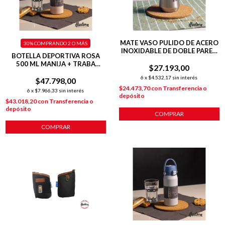
MATE VASO PULIDO DE ACERO
30%
COMPRANDO 2 O MÁS
INOXIDABLE DE DOBLE PARED
BOTELLA DEPORTIVA ROSA
140 ML C/ BOMBILLA
500 ML MANIJA + TRABA
$27.193,00
+TAPA FLIP
6
x
$4.532,17
sin interés
$47.798,00
$24.473,70
con
Transferencia o
6
x
$7.966,33
sin interés
depósito
$43.018,20
con
Transferencia o
depósito
COMPRAR
COMPRAR