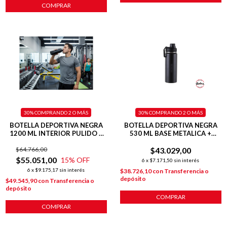
COMPRAR
30%
COMPRANDO 2 O MÁS
30%
COMPRANDO 2 O MÁS
BOTELLA DEPORTIVA NEGRA
BOTELLA DEPORTIVA NEGRA
1200 ML INTERIOR PULIDO +
530 ML BASE METALICA +
BASE SILICONA
DOBLE PARED
$64.766,00
$43.029,00
$55.051,00
15
% OFF
6
x
$7.171,50
sin interés
6
x
$9.175,17
sin interés
$38.726,10
con
Transferencia o
depósito
$49.545,90
con
Transferencia o
depósito
COMPRAR
COMPRAR