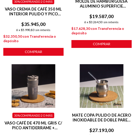
MOLDE DE HAMBURGUESA
30%
COMPRANDO 2 O MÁS
ALUMINIO SUPERFICIE
VASO CREMA DE CAFÉ 350 ML
ACANALADA
INTERIOR PULIDO Y PICO
$19.587,00
ANTIDERRAME
6
x
$3.264,50
sin interés
$35.945,00
$17.628,30
con
Transferencia o
6
x
$5.990,83
sin interés
depósito
$32.350,50
con
Transferencia o
depósito
COMPRAR
COMPRAR
MATE COPA PULIDO DE ACERO
30%
COMPRANDO 2 O MÁS
INOXIDABLE DE DOBLE PARED
VASO CAFÉ DE 470 ML GRIS C/
140 ML C/ BOMBILLA
PICO ANTIDERRAME +
$27.193,00
INTERIOR PULIDO + TAPA