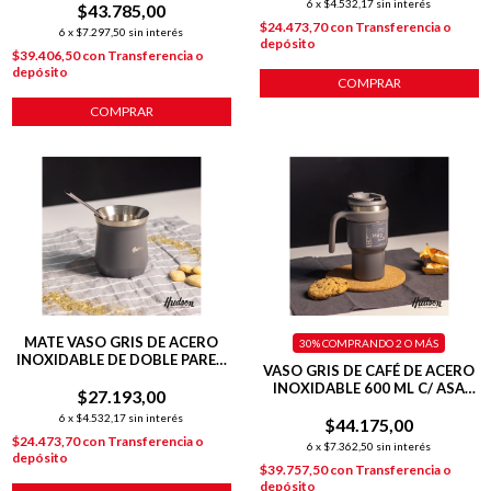
6
x
$4.532,17
sin interés
$43.785,00
HERMÉTICA
$24.473,70
con
Transferencia o
6
x
$7.297,50
sin interés
depósito
$39.406,50
con
Transferencia o
depósito
COMPRAR
COMPRAR
MATE VASO GRIS DE ACERO
30%
COMPRANDO 2 O MÁS
INOXIDABLE DE DOBLE PARED
VASO GRIS DE CAFÉ DE ACERO
140 ML C/ BOMBILLA
INOXIDABLE 600 ML C/ ASA
$27.193,00
PLÁSTICA
6
x
$4.532,17
sin interés
$44.175,00
$24.473,70
con
Transferencia o
6
x
$7.362,50
sin interés
depósito
$39.757,50
con
Transferencia o
depósito