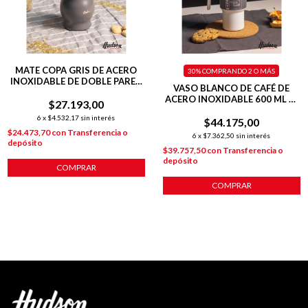
MATE COPA GRIS DE ACERO
30%
COMPRANDO 2 O MÁS
INOXIDABLE DE DOBLE PARED
VASO BLANCO DE CAFÉ DE
140 ML C/ BOMBILLA
ACERO INOXIDABLE 600 ML C/
$27.193,00
ASA PLÁSTICA
6
x
$4.532,17
sin interés
$44.175,00
$24.473,70
con
Transferencia o
6
x
$7.362,50
sin interés
depósito
$39.757,50
con
Transferencia o
depósito
COMPRAR
COMPRAR