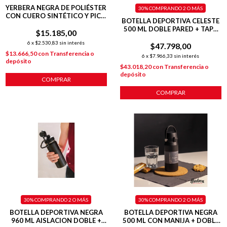
YERBERA NEGRA DE POLIÉSTER
30%
COMPRANDO 2 O MÁS
CON CUERO SINTÉTICO Y PICO
BOTELLA DEPORTIVA CELESTE
VERTEDOR
500 ML DOBLE PARED + TAPA
$15.185,00
FLIP
6
x
$2.530,83
sin interés
$47.798,00
$13.666,50
con
Transferencia o
6
x
$7.966,33
sin interés
depósito
$43.018,20
con
Transferencia o
depósito
COMPRAR
COMPRAR
30%
COMPRANDO 2 O MÁS
30%
COMPRANDO 2 O MÁS
BOTELLA DEPORTIVA NEGRA
BOTELLA DEPORTIVA NEGRA
960 ML AISLACION DOBLE +
500 ML CON MANIJA + DOBLE