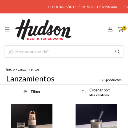
12 CUOTAS S/ INTERÉS A PARTIR DE $190.000
ENVÍO GRAT
0
Inicio
>
Lanzamientos
Lanzamientos
28 productos
Ordenar por:
Filtrar
Más vendidos