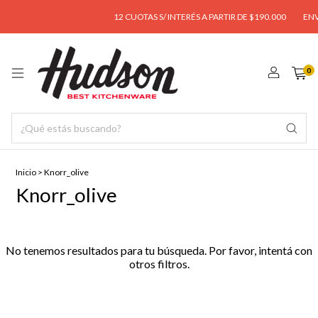
12 CUOTAS S/ INTERÉS A PARTIR DE $190.000
ENVÍ
0
Inicio
>
Knorr_olive
Knorr_olive
No tenemos resultados para tu búsqueda. Por favor, intentá con
otros filtros.