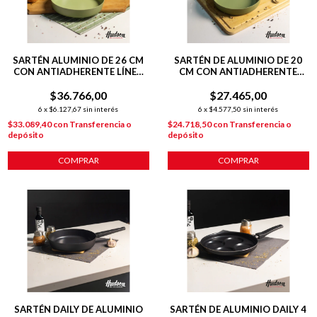
SARTÉN ALUMINIO DE 26 CM
SARTÉN DE ALUMINIO DE 20
CON ANTIADHERENTE LÍNEA
CM CON ANTIADHERENTE
OLIVE 1.8 L
LÍNEA OLIVE 1 L
$36.766,00
$27.465,00
6
x
$6.127,67
sin interés
6
x
$4.577,50
sin interés
$33.089,40
con
Transferencia o
$24.718,50
con
Transferencia o
depósito
depósito
COMPRAR
COMPRAR
SARTÉN DAILY DE ALUMINIO
SARTÉN DE ALUMINIO DAILY 4