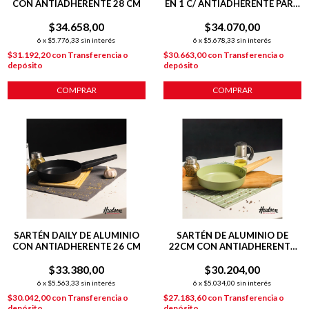
CON ANTIADHERENTE 28 CM
EN 1 C/ ANTIADHERENTE PARA
HUEVOS Y MINI TORTILLAS
$34.658,00
$34.070,00
6
x
$5.776,33
sin interés
6
x
$5.678,33
sin interés
$31.192,20
con
Transferencia o
$30.663,00
con
Transferencia o
depósito
depósito
COMPRAR
COMPRAR
SARTÉN DAILY DE ALUMINIO
SARTÉN DE ALUMINIO DE
CON ANTIADHERENTE 26 CM
22CM CON ANTIADHERENTE
LÍNEA OLIVE 1.3 L
$33.380,00
$30.204,00
6
x
$5.563,33
sin interés
6
x
$5.034,00
sin interés
$30.042,00
con
Transferencia o
$27.183,60
con
Transferencia o
depósito
depósito