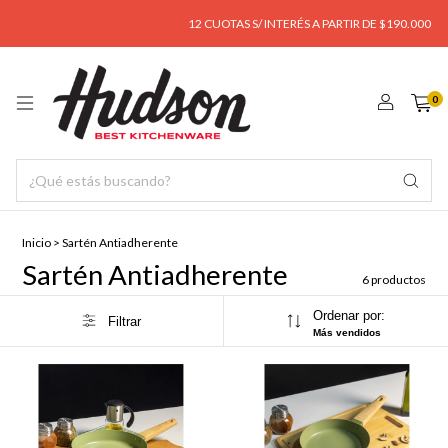
12 CUOTAS S/ INTERÉS A PARTIR DE $190.000
E
0
Inicio
>
Sartén Antiadherente
Sartén Antiadherente
6 productos
Ordenar por:
Filtrar
Más vendidos