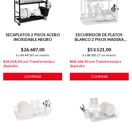
SECAPLATOS 2 PISOS ACERO
ESCURRIDOR DE PLATOS
INOXIDABLE NEGRO
BLANCO 2 PISOS MADERA
LINEA HUDSON
$26.687,00
$53.521,00
6
x
$4.447,83
sin interés
6
x
$8.920,17
sin interés
$24.018,30
con
Transferencia o
$48.168,90
con
Transferencia o
depósito
depósito
COMPRAR
COMPRAR