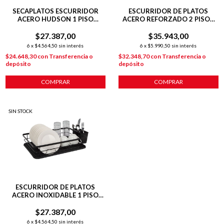
SECAPLATOS ESCURRIDOR
ESCURRIDOR DE PLATOS
ACERO HUDSON 1 PISO
ACERO REFORZADO 2 PISOS
BANDEJA COCINA BZ3 COLOR
BLANCO
BLANCO SP09
$27.387,00
$35.943,00
6
x
$4.564,50
sin interés
6
x
$5.990,50
sin interés
$24.648,30
con
Transferencia o
$32.348,70
con
Transferencia o
depósito
depósito
COMPRAR
COMPRAR
SIN STOCK
ESCURRIDOR DE PLATOS
ACERO INOXIDABLE 1 PISO
NEGRO
$27.387,00
6
x
$4.564,50
sin interés