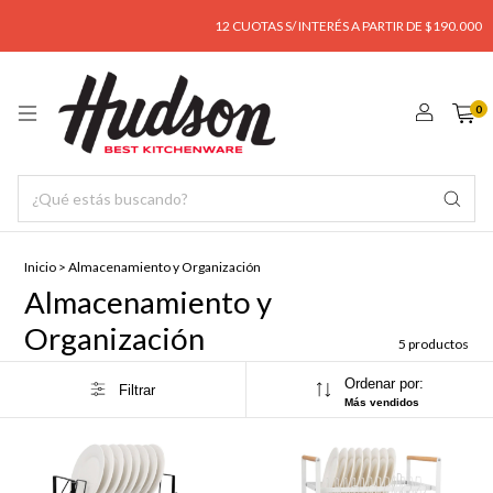
12 CUOTAS S/ INTERÉS A PARTIR DE $190.000
0
Inicio
>
Almacenamiento y Organización
Almacenamiento y
Organización
5 productos
Ordenar por:
Filtrar
Más vendidos