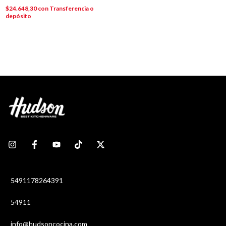
$24.648,30
con
Transferencia o
depósito
5491178264391
54911
info@hudsoncocina.com