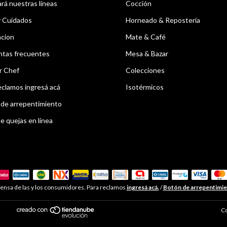
á nuestras líneas
Cocción
y Cuidados
Horneado & Repostería
acion
Mate & Café
ntas frecuentes
Mesa & Bazar
r Chef
Colecciones
eclamos ingresá acá
Isotérmicos
de arrepentimiento
e quejas en línea
ensa de las y los consumidores. Para reclamos
ingresá acá.
/
Botón de arrepentimi
Co