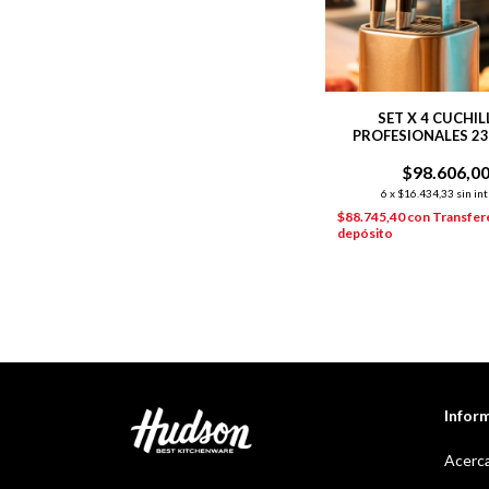
SET X 4 CUCHI
PROFESIONALES 2
PLATEADO
$98.606,0
6
x
$16.434,33
sin in
$88.745,40
con
Transfer
depósito
Infor
Acerca