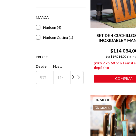
MARCA
Hudson (4)
SET DE 4 CUCHILLO
Hudson Cocina (1)
INOXIDABLE Y MA
MADERA CON T
$114.084,0
MAGNÉTIC
PRECIO
6
x
$19.014,00
sin in
$102.675,60
con
Transfe
Desde
Hasta
depósito
COMPRAR
SIN STOCK
GRATIS