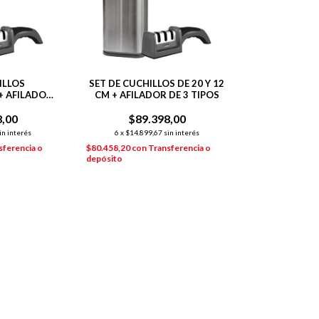
ILLOS
SET DE CUCHILLOS DE 20 Y 12
+ AFILADOR
CM + AFILADOR DE 3 TIPOS
FICIAL
8,00
$89.398,00
in interés
6
x
$14.899,67
sin interés
sferencia o
$80.458,20
con
Transferencia o
depósito