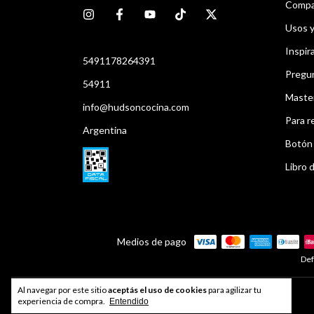
Compar
Usos 
Inspir
5491178264391
Pregu
54911
Maste
info@hudsoncocina.com
Para r
Argentina
Botón 
Libro d
Medios de pago
Def
Al navegar por este sitio
aceptás el uso de cookies
para agilizar tu
Developed by
Index®
experiencia de compra.
Entendido