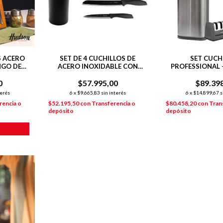
S ACERO
SET DE 4 CUCHILLOS DE
SET CUCH
NGO DE
ACERO INOXIDABLE CON
PROFESSIONAL 
ACO
TACO SOPORTE COLOR
HUDSON O
0
O
$57.995,00
NEGRO
$89.39
terés
6
x
$9.665,83
sin interés
6
x
$14.899,67
s
rencia o
$52.195,50
con
Transferencia o
$80.458,20
con
Tran
depósito
depósito