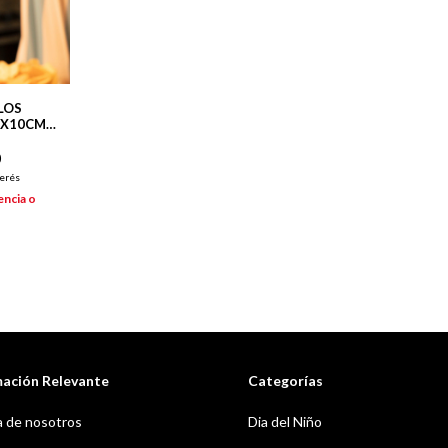
LLOS
3X10CM
0
terés
encia o
mación Relevante
Categorías
 de nosotros
Dia del Niño