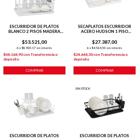
ESCURRIDOR DE PLATOS
SECAPLATOS ESCURRIDOR
BLANCO 2 PISOS MADERA
ACERO HUDSON 1 PISO
LINEA HUDSON
BANDEJA COCINA BZ3 COLOR
$53.521,00
BLANCO SP09
$27.387,00
6
x
$8.920,17
sin interés
6
x
$4.564,50
sin interés
$48.168,90
con
Transferencia o
$24.648,30
con
Transferencia o
depósito
depósito
COMPRAR
COMPRAR
SIN STOCK
ESCURRIDOR DE PLATOS
ESCURRIDOR DE PLATOS