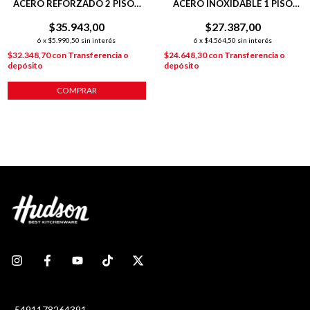
ACERO REFORZADO 2 PISOS
ACERO INOXIDABLE 1 PISO
BLANCO
NEGRO
$35.943,00
$27.387,00
6
x
$5.990,50
sin interés
6
x
$4.564,50
sin interés
$32.348,70
con
Transferencia o
$24.648,30
con
Transferencia o
depósito
depósito
COMPRAR
5491178264391