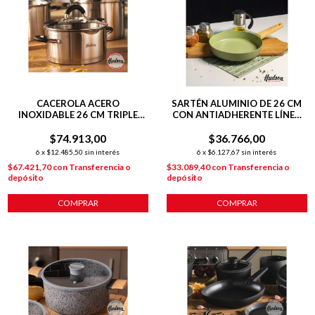
CACEROLA ACERO
SARTÉN ALUMINIO DE 26 CM
INOXIDABLE 26 CM TRIPLE
CON ANTIADHERENTE LÍNEA
FONDO INDUCCIÓN
OLIVE 1.8 L
$74.913,00
PLATEADO
$36.766,00
6
x
$12.485,50
sin interés
6
x
$6.127,67
sin interés
$67.421,70
con
Transferencia o
$33.089,40
con
Transferencia o
depósito
depósito
COMPRAR
COMPRAR