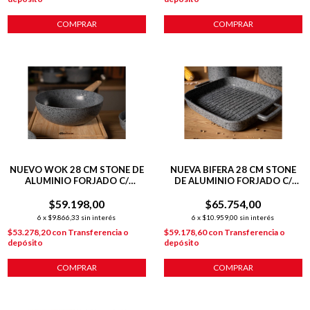
COMPRAR
COMPRAR
NUEVO WOK 28 CM STONE DE
NUEVA BIFERA 28 CM STONE
ALUMINIO FORJADO C/
DE ALUMINIO FORJADO C/
ANTIADHERENTE P/
ANTIADHERENTE P/
$59.198,00
INDUCCIÓN
$65.754,00
INDUCCIÓN
6
x
$9.866,33
sin interés
6
x
$10.959,00
sin interés
$53.278,20
con
Transferencia o
$59.178,60
con
Transferencia o
depósito
depósito
COMPRAR
COMPRAR