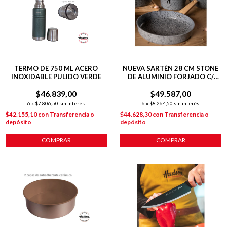
TERMO DE 750 ML ACERO
NUEVA SARTÉN 28 CM STONE
INOXIDABLE PULIDO VERDE
DE ALUMINIO FORJADO C/
ANTIADHERENTE P/
$46.839,00
$49.587,00
INDUCCIÓN
6
x
$7.806,50
sin interés
6
x
$8.264,50
sin interés
$42.155,10
con
Transferencia o
$44.628,30
con
Transferencia o
depósito
depósito
COMPRAR
COMPRAR