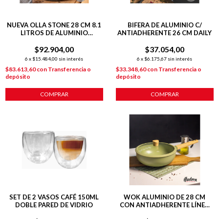
NUEVA OLLA STONE 28 CM 8.1
BIFERA DE ALUMINIO C/
LITROS DE ALUMINIO
ANTIADHERENTE 26 CM DAILY
FORJADO C/ ANTIADHERENTE
$92.904,00
$37.054,00
6
x
$15.484,00
sin interés
6
x
$6.175,67
sin interés
$83.613,60
con
Transferencia o
$33.348,60
con
Transferencia o
depósito
depósito
COMPRAR
COMPRAR
SET DE 2 VASOS CAFÉ 150ML
WOK ALUMINIO DE 28 CM
DOBLE PARED DE VIDRIO
CON ANTIADHERENTE LÍNEA
OLIVE 4.6 L