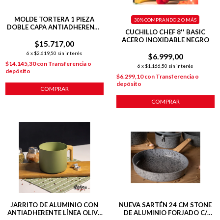
MOLDE TORTERA 1 PIEZA
30%
COMPRANDO 2 O MÁS
DOBLE CAPA ANTIADHERENTE
CUCHILLO CHEF 8'' BASIC
24 CM COBRE
ACERO INOXIDABLE NEGRO
$15.717,00
6
x
$2.619,50
sin interés
$6.999,00
$14.145,30
con
Transferencia o
6
x
$1.166,50
sin interés
depósito
$6.299,10
con
Transferencia o
depósito
COMPRAR
COMPRAR
JARRITO DE ALUMINIO CON
NUEVA SARTÉN 24 CM STONE
ANTIADHERENTE LÍNEA OLIVE
DE ALUMINIO FORJADO C/