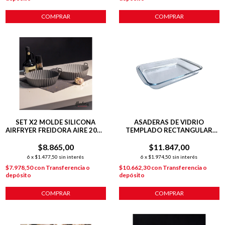
COMPRAR
COMPRAR
SET X2 MOLDE SILICONA
ASADERAS DE VIDRIO
AIRFRYER FREIDORA AIRE 20X6
TEMPLADO RECTANGULAR
CM REDONDA
VT01 29.5 CM
$8.865,00
$11.847,00
6
x
$1.477,50
sin interés
6
x
$1.974,50
sin interés
$7.978,50
con
Transferencia o
$10.662,30
con
Transferencia o
depósito
depósito
COMPRAR
COMPRAR