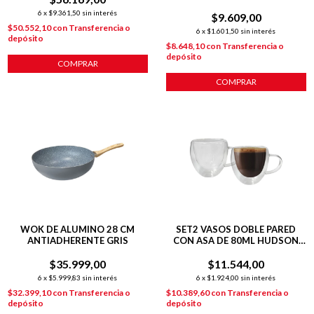
BASIC
6
x
$9.361,50
sin interés
$9.609,00
$50.552,10
con
Transferencia o
6
x
$1.601,50
sin interés
depósito
$8.648,10
con
Transferencia o
depósito
COMPRAR
COMPRAR
WOK DE ALUMINO 28 CM
SET2 VASOS DOBLE PARED
ANTIADHERENTE GRIS
CON ASA DE 80ML HUDSON
OFICIAL
$35.999,00
$11.544,00
6
x
$5.999,83
sin interés
6
x
$1.924,00
sin interés
$32.399,10
con
Transferencia o
$10.389,60
con
Transferencia o
depósito
depósito