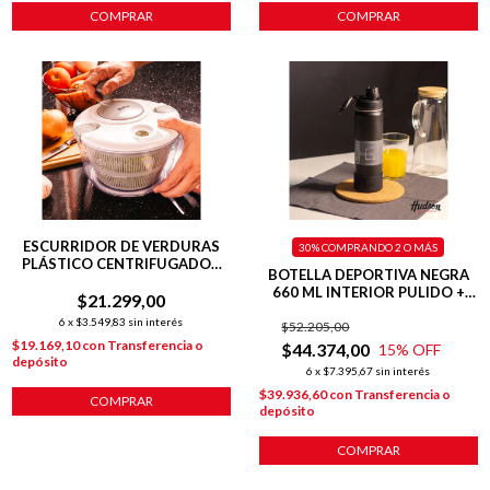
COMPRAR
COMPRAR
ESCURRIDOR DE VERDURAS
30%
COMPRANDO 2 O MÁS
PLÁSTICO CENTRIFUGADOR
BOTELLA DEPORTIVA NEGRA
BLANCO
660 ML INTERIOR PULIDO +
$21.299,00
BASE SILICONA
6
x
$3.549,83
sin interés
$52.205,00
$19.169,10
con
Transferencia o
$44.374,00
15
% OFF
depósito
6
x
$7.395,67
sin interés
$39.936,60
con
Transferencia o
COMPRAR
depósito
COMPRAR