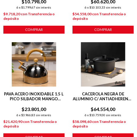
$10.798,00
$60.620,00
6
x
$1.799,67
sin interés
6
x
$10.103,33
sin interés
$9.718,20
con
Transferencia o
$54.558,00
con
Transferencia o
depósito
depósito
COMPRAR
COMPRAR
PAVA ACERO INOXIDABLE 1.5 L
CACEROLA NEGRA DE
PICO SILBADOR MANGO
ALUMINIO C/ ANTIADHERENTE
MADERA
28 CM DAILY
$23.801,00
$64.554,00
6
x
$3.966,83
sin interés
6
x
$10.759,00
sin interés
$21.420,90
con
Transferencia o
$58.098,60
con
Transferencia o
depósito
depósito