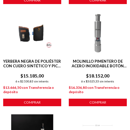
COMPRAR
COMPRAR
YERBERA NEGRA DE POLIÉSTER
MOLINILLO PIMENTERO DE
CON CUERO SINTÉTICO Y PICO
ACERO INOXIDABLE BOTÓN
VERTEDOR
PULSADOR
$15.185,00
$18.152,00
6
x
$2.530,83
sin interés
6
x
$3.025,33
sin interés
$13.666,50
con
Transferencia o
$16.336,80
con
Transferencia o
depósito
depósito
COMPRAR
COMPRAR