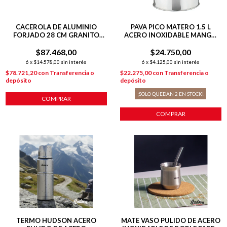
CACEROLA DE ALUMINIO
PAVA PICO MATERO 1.5 L
FORJADO 28 CM GRANITO
ACERO INOXIDABLE MANGO
STONE
NEGRO
$87.468,00
$24.750,00
6
x
$14.578,00
sin interés
6
x
$4.125,00
sin interés
$78.721,20
con
Transferencia o
$22.275,00
con
Transferencia o
depósito
depósito
¡SOLO QUEDAN
2
EN STOCK!
COMPRAR
COMPRAR
TERMO HUDSON ACERO
MATE VASO PULIDO DE ACERO