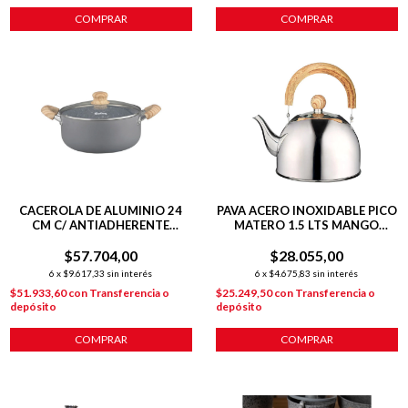
COMPRAR
COMPRAR
CACEROLA DE ALUMINIO 24
PAVA ACERO INOXIDABLE PICO
CM C/ ANTIADHERENTE
MATERO 1.5 LTS MANGO
GRANITO
MADERA
$57.704,00
$28.055,00
6
x
$9.617,33
sin interés
6
x
$4.675,83
sin interés
$51.933,60
con
Transferencia o
$25.249,50
con
Transferencia o
depósito
depósito
COMPRAR
COMPRAR