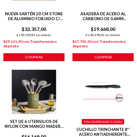
NUEVA SARTÉN 20 CM STONE
ASADERA DE ACERO AL
DE ALUMINIO FORJADO C/
CARBONO DE 0.6MM
ANTIADHERENTE P/
35X27X6.8
$32.357,00
INDUCCIÓN
$19.668,00
6
x
$5.392,83
sin interés
6
x
$3.278,00
sin interés
$29.121,30
con
Transferencia o
$17.701,20
con
Transferencia o
depósito
depósito
COMPRAR
COMPRAR
SET DE 6 UTENSILIOS DE
30%
COMPRANDO 2 O MÁS
NYLON CON MANGO MADERA
CUCHILLO TRINCHANTE 8''
LÍNEA OLIVE
ACERO ANTIADHERENTE
$56.169,00