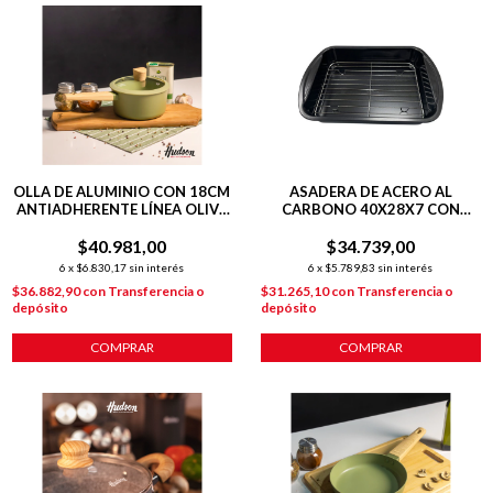
OLLA DE ALUMINIO CON 18CM
ASADERA DE ACERO AL
ANTIADHERENTE LÍNEA OLIVE
CARBONO 40X28X7 CON
1.9 L
REJILLA DE ACERO
$40.981,00
$34.739,00
6
x
$6.830,17
sin interés
6
x
$5.789,83
sin interés
$36.882,90
con
Transferencia o
$31.265,10
con
Transferencia o
depósito
depósito
COMPRAR
COMPRAR