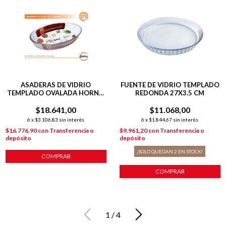
ASADERAS DE VIDRIO
FUENTE DE VIDRIO TEMPLADO
TEMPLADO OVALADA HORNO
REDONDA 27X3.5 CM
39X27X6 CM
$18.641,00
$11.068,00
6
x
$3.106,83
sin interés
6
x
$1.844,67
sin interés
$16.776,90
con
Transferencia o
$9.961,20
con
Transferencia o
depósito
depósito
¡SOLO QUEDAN
2
EN STOCK!
COMPRAR
COMPRAR
1
/
4