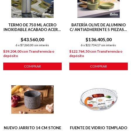
TERMO DE 750 ML ACERO
BATERÍA OLIVE DE ALUMINIO
INOXIDABLE ACABADO ACERO
C/ ANTIADHERENTE 5 PIEZAS +
PULIDO
POT MAT
$43.560,00
$136.405,00
6
x
$7.260,00
sin interés
6
x
$22.734,17
sin interés
$39.204,00
con
Transferencia o
$122.764,50
con
Transferencia o
depósito
depósito
COMPRAR
COMPRAR
NUEVO JARRITO 14 CM STONE
FUENTE DE VIDRIO TEMPLADO