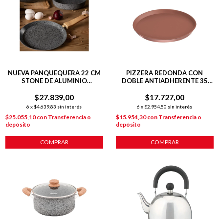
NUEVA PANQUEQUERA 22 CM
PIZZERA REDONDA CON
STONE DE ALUMINIO
DOBLE ANTIADHERENTE 35
FORJADO C/ ANTIADHERENTE
CM COBRE
P/ INDUCCIÓN
$27.839,00
$17.727,00
6
x
$4.639,83
sin interés
6
x
$2.954,50
sin interés
$25.055,10
con
Transferencia o
$15.954,30
con
Transferencia o
depósito
depósito
COMPRAR
COMPRAR