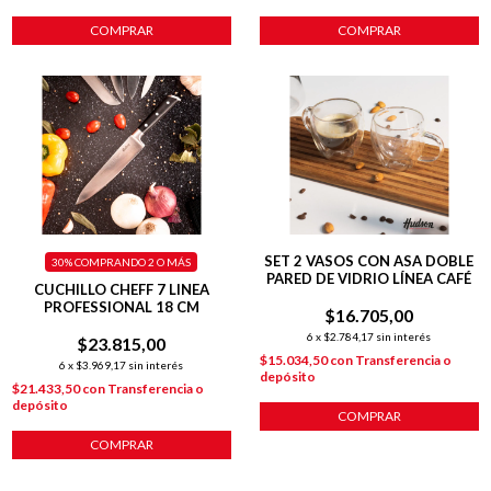
COMPRAR
COMPRAR
SET 2 VASOS CON ASA DOBLE
30%
COMPRANDO 2 O MÁS
PARED DE VIDRIO LÍNEA CAFÉ
CUCHILLO CHEFF 7 LINEA
PROFESSIONAL 18 CM
$16.705,00
6
x
$2.784,17
sin interés
$23.815,00
$15.034,50
con
Transferencia o
6
x
$3.969,17
sin interés
depósito
$21.433,50
con
Transferencia o
depósito
COMPRAR
COMPRAR