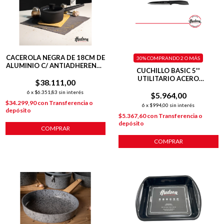
CACEROLA NEGRA DE 18CM DE
30%
COMPRANDO 2 O MÁS
ALUMINIO C/ ANTIADHERENTE
CUCHILLO BASIC 5''
Y MANGO DAILY
UTILITARIO ACERO
$38.111,00
INOXIDABLE
6
x
$6.351,83
sin interés
$5.964,00
$34.299,90
con
Transferencia o
6
x
$994,00
sin interés
depósito
$5.367,60
con
Transferencia o
depósito
COMPRAR
COMPRAR