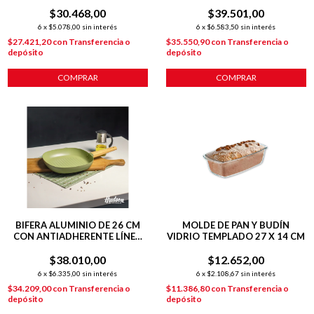
1.8L
ANTIADHERENTE P/
$30.468,00
$39.501,00
INDUCCIÓN
6
x
$5.078,00
sin interés
6
x
$6.583,50
sin interés
$27.421,20
con
Transferencia o
$35.550,90
con
Transferencia o
depósito
depósito
COMPRAR
COMPRAR
BIFERA ALUMINIO DE 26 CM
MOLDE DE PAN Y BUDÍN
CON ANTIADHERENTE LÍNEA
VIDRIO TEMPLADO 27 X 14 CM
OLIVE
$38.010,00
$12.652,00
6
x
$6.335,00
sin interés
6
x
$2.108,67
sin interés
$34.209,00
con
Transferencia o
$11.386,80
con
Transferencia o
depósito
depósito