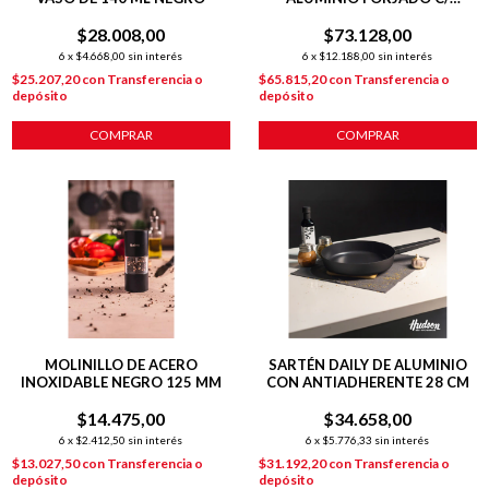
ANTIADHERENTE P/
$28.008,00
$73.128,00
INDUCCIÓN
6
x
$4.668,00
sin interés
6
x
$12.188,00
sin interés
$25.207,20
con
Transferencia o
$65.815,20
con
Transferencia o
depósito
depósito
COMPRAR
COMPRAR
MOLINILLO DE ACERO
SARTÉN DAILY DE ALUMINIO
INOXIDABLE NEGRO 125 MM
CON ANTIADHERENTE 28 CM
$14.475,00
$34.658,00
6
x
$2.412,50
sin interés
6
x
$5.776,33
sin interés
$13.027,50
con
Transferencia o
$31.192,20
con
Transferencia o
depósito
depósito