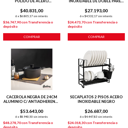
PULIDO DE ACERO
INOXIDABLE DE DOBLE PARED
INOXIDABLE 500 ML
140 ML C/ BOMBILLA
$40.831,00
$27.193,00
6
x
$6.805,17
sin interés
6
x
$4.532,17
sin interés
$36.747,90
con
Transferencia o
$24.473,70
con
Transferencia o
depósito
depósito
COMPRAR
COMPRAR
CACEROLA NEGRA DE 24CM
SECAPLATOS 2 PISOS ACERO
ALUMINIO C/ ANTIADHERENTE
INOXIDABLE NEGRO
DAILY
$53.643,00
$26.687,00
6
x
$8.940,50
sin interés
6
x
$4.447,83
sin interés
$48.278,70
con
Transferencia o
$24.018,30
con
Transferencia o
depósito
depósito