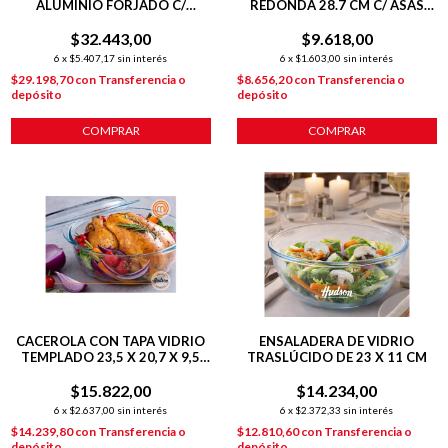
ALUMINIO FORJADO C/
REDONDA 28.7 CM C/ ASAS
ANTIADHERENTE P/
PARA HORNO
$32.443,00
INDUCCION
$9.618,00
6
x
$5.407,17
sin interés
6
x
$1.603,00
sin interés
$29.198,70
con
Transferencia o
$8.656,20
con
Transferencia o
depósito
depósito
COMPRAR
COMPRAR
CACEROLA CON TAPA VIDRIO
ENSALADERA DE VIDRIO
TEMPLADO 23,5 X 20,7 X 9,5
TRASLÚCIDO DE 23 X 11 CM
CM TRASLÚCIDO
$15.822,00
$14.234,00
6
x
$2.637,00
sin interés
6
x
$2.372,33
sin interés
$14.239,80
con
Transferencia o
$12.810,60
con
Transferencia o
depósito
depósito