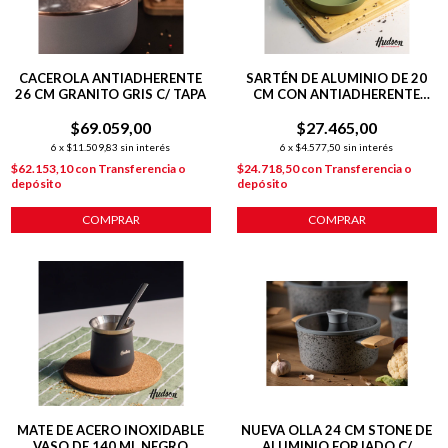
CACEROLA ANTIADHERENTE
SARTÉN DE ALUMINIO DE 20
26 CM GRANITO GRIS C/ TAPA
CM CON ANTIADHERENTE
LÍNEA OLIVE 1 L
$69.059,00
$27.465,00
6
x
$11.509,83
sin interés
6
x
$4.577,50
sin interés
$62.153,10
con
Transferencia o
$24.718,50
con
Transferencia o
depósito
depósito
COMPRAR
COMPRAR
MATE DE ACERO INOXIDABLE
NUEVA OLLA 24 CM STONE DE
VASO DE 140 ML NEGRO
ALUMINIO FORJADO C/