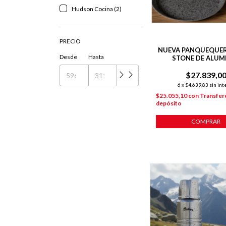
Hudson Cocina (2)
PRECIO
NUEVA PANQUEQUER
Desde
Hasta
STONE DE ALUM
FORJADO C/ ANTIA
P/ INDUCCIÓ
$27.839,0
6
x
$4.639,83
sin int
$25.055,10
con
Transfer
depósito
COMPRAR