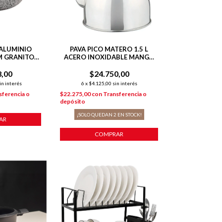
ALUMINIO
PAVA PICO MATERO 1.5 L
M GRANITO
ACERO INOXIDABLE MANGO
E
NEGRO
8,00
$24.750,00
in interés
6
x
$4.125,00
sin interés
sferencia o
$22.275,00
con
Transferencia o
depósito
¡SOLO QUEDAN
2
EN STOCK!
AR
COMPRAR