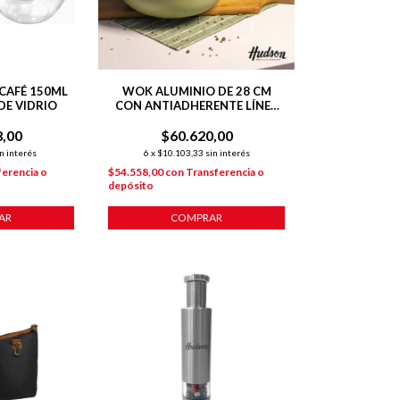
 CAFÉ 150ML
WOK ALUMINIO DE 28 CM
DE VIDRIO
CON ANTIADHERENTE LÍNEA
OLIVE 4.6 L
8,00
$60.620,00
n interés
6
x
$10.103,33
sin interés
ferencia o
$54.558,00
con
Transferencia o
depósito
AR
COMPRAR