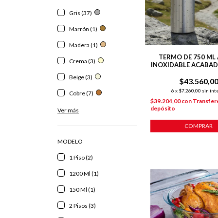
Gris (37)
Marrón (1)
Madera (1)
TERMO DE 750 ML
Crema (3)
INOXIDABLE ACABA
PULIDO
Beige (3)
$43.560,0
6
x
$7.260,00
sin int
Cobre (7)
$39.204,00
con
Transfer
depósito
Ver más
COMPRAR
MODELO
1 Piso (2)
1200 Ml (1)
150 Ml (1)
2 Pisos (3)