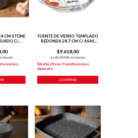
14 CM STONE
FUENTE DE VIDRIO TEMPLADO
RJADO C/
REDONDA 28.7 CM C/ ASAS
NTE P/
PARA HORNO
3,00
ION
$9.618,00
n interés
6
x
$1.603,00
sin interés
sferencia o
$8.656,20
con
Transferencia o
depósito
AR
COMPRAR