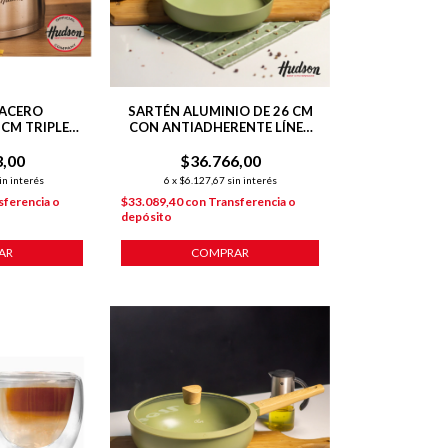
 ACERO
SARTÉN ALUMINIO DE 26 CM
 CM TRIPLE
CON ANTIADHERENTE LÍNEA
UCCIÓN
OLIVE 1.8 L
3,00
ADO
$36.766,00
in interés
6
x
$6.127,67
sin interés
sferencia o
$33.089,40
con
Transferencia o
depósito
AR
COMPRAR