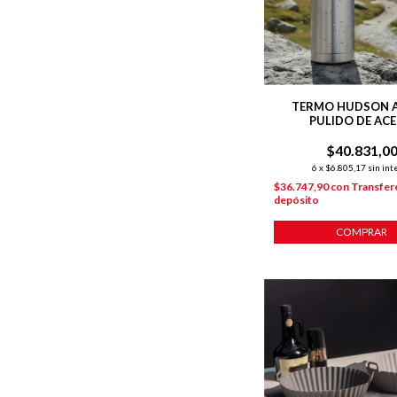
TERMO HUDSON 
PULIDO DE AC
INOXIDABLE 50
$40.831,0
6
x
$6.805,17
sin int
$36.747,90
con
Transfer
depósito
COMPRAR