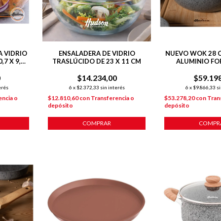
 VIDRIO
ENSALADERA DE VIDRIO
NUEVO WOK 28 
,7 X 9,5
TRASLÚCIDO DE 23 X 11 CM
ALUMINIO FO
DO
ANTIADHERE
0
$14.234,00
$59.19
INDUCC
erés
6
x
$2.372,33
sin interés
6
x
$9.866,33
si
encia o
$12.810,60
con
Transferencia o
$53.278,20
con
Tran
depósito
depósito
COMPRAR
COMPR