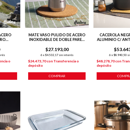
ACERO
MATE VASO PULIDO DE ACERO
CACEROLA NEG
ERO
INOXIDABLE DE DOBLE PARED
ALUMINIO C/ AN
0 ML
140 ML C/ BOMBILLA
DAIL
0
$27.193,00
$53.64
erés
6
x
$4.532,17
sin interés
6
x
$8.940,50
si
encia o
$24.473,70
con
Transferencia o
$48.278,70
con
Tran
depósito
depósito
COMPRAR
COMPR