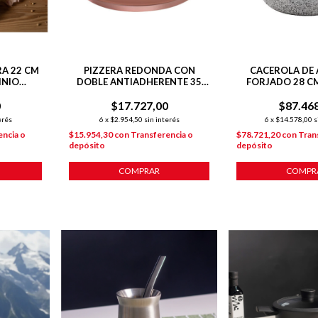
A 22 CM
PIZZERA REDONDA CON
CACEROLA DE 
INIO
DOBLE ANTIADHERENTE 35
FORJADO 28 C
DHERENTE
CM COBRE
STON
N
0
$17.727,00
$87.46
erés
6
x
$2.954,50
sin interés
6
x
$14.578,00
s
encia o
$15.954,30
con
Transferencia o
$78.721,20
con
Tran
depósito
depósito
COMPRAR
COMPR