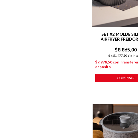
SET X2 MOLDE SI
AIRFRYER FREIDOR
20X6 CM REDO
$8.865,00
6
x
$1.477,50
sin int
$7.978,50
con
Transferen
depósito
COMPRAR