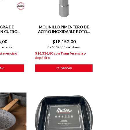
GRA DE
MOLINILLO PIMENTERO DE
ON CUERO
ACERO INOXIDABLE BOTÓN
CO VERTEDOR
PULSADOR
5,00
$18.152,00
n interés
6
x
$3.025,33
sin interés
sferencia o
$16.336,80
con
Transferencia o
depósito
AR
COMPRAR