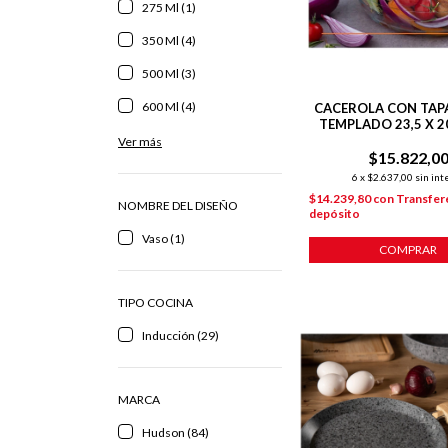
275 Ml (1)
350 Ml (4)
500 Ml (3)
600 Ml (4)
CACEROLA CON TAPA
TEMPLADO 23,5 X 20
CM TRASLÚCI
Ver más
$15.822,0
6
x
$2.637,00
sin int
$14.239,80
con
Transfer
NOMBRE DEL DISEÑO
depósito
Vaso (1)
COMPRAR
TIPO COCINA
Inducción (29)
MARCA
Hudson (84)