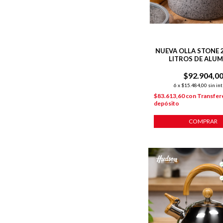
NUEVA OLLA STONE 2
LITROS DE ALUM
FORJADO C/ ANTIA
$92.904,0
6
x
$15.484,00
sin in
$83.613,60
con
Transfer
depósito
COMPRAR