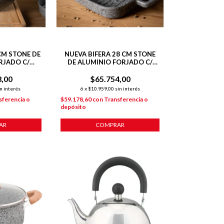
CM STONE DE
NUEVA BIFERA 28 CM STONE
RJADO C/
DE ALUMINIO FORJADO C/
NTE P/
ANTIADHERENTE P/
8,00
IÓN
$65.754,00
INDUCCIÓN
n interés
6
x
$10.959,00
sin interés
sferencia o
$59.178,60
con
Transferencia o
depósito
AR
COMPRAR