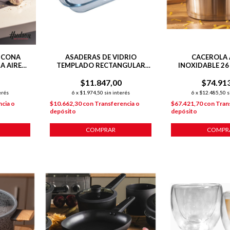
LICONA
ASADERAS DE VIDRIO
CACEROLA
A AIRE
TEMPLADO RECTANGULAR
INOXIDABLE 26
NDA
VT01 29.5 CM
FONDO IND
$11.847,00
$74.91
PLATE
erés
6
x
$1.974,50
sin interés
6
x
$12.485,50
s
cia o
$10.662,30
con
Transferencia o
$67.421,70
con
Tran
depósito
depósito
COMPRAR
COMPR