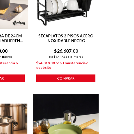
RA DE 24CM
SECAPLATOS 2 PISOS ACERO
TIADHERENTE
INOXIDABLE NEGRO
Y
3,00
$26.687,00
n interés
6
x
$4.447,83
sin interés
sferencia o
$24.018,30
con
Transferencia o
depósito
AR
COMPRAR