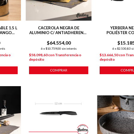
LE 1.5 L
CACEROLA NEGRA DE
YERBERA NE
MANGO
ALUMINIO C/ ANTIADHERENTE
POLIÉSTER C
28 CM DAILY
SINTÉTICO Y PI
0
$64.554,00
$15.18
erés
6
x
$10.759,00
sin interés
6
x
$2.530,83
si
encia o
$58.098,60
con
Transferencia o
$13.666,50
con
Tran
depósito
depósito
COMPRAR
COMPR