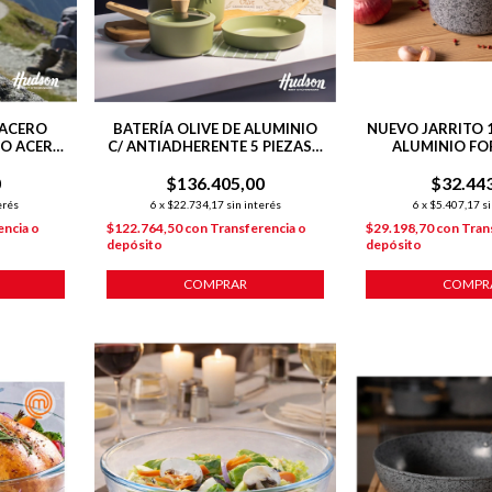
 ACERO
BATERÍA OLIVE DE ALUMINIO
NUEVO JARRITO 
DO ACERO
C/ ANTIADHERENTE 5 PIEZAS +
ALUMINIO FO
POT MAT
ANTIADHERE
0
$136.405,00
$32.44
INDUCC
erés
6
x
$22.734,17
sin interés
6
x
$5.407,17
si
encia o
$122.764,50
con
Transferencia o
$29.198,70
con
Tran
depósito
depósito
COMPRAR
COMPR