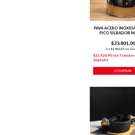
PAVA ACERO INOXIDAB
PICO SILBADOR 
MADERA
$23.801,0
6
x
$3.966,83
sin int
$21.420,90
con
Transfer
depósito
COMPRAR