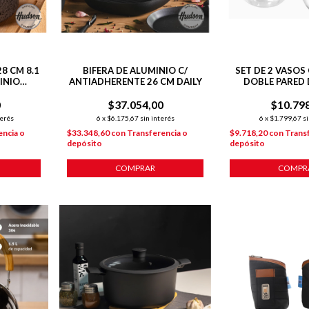
8 CM 8.1
BIFERA DE ALUMINIO C/
SET DE 2 VASOS
INIO
ANTIADHERENTE 26 CM DAILY
DOBLE PARED 
DHERENTE
0
$37.054,00
$10.79
terés
6
x
$6.175,67
sin interés
6
x
$1.799,67
si
encia o
$33.348,60
con
Transferencia o
$9.718,20
con
Trans
depósito
depósito
COMPRAR
COMPR