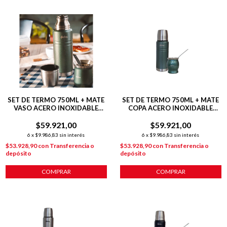
SET DE TERMO 750ML + MATE
SET DE TERMO 750ML + MATE
VASO ACERO INOXIDABLE
COPA ACERO INOXIDABLE
VERDE
VERDE
$59.921,00
$59.921,00
6
x
$9.986,83
sin interés
6
x
$9.986,83
sin interés
$53.928,90
con
Transferencia o
$53.928,90
con
Transferencia o
depósito
depósito