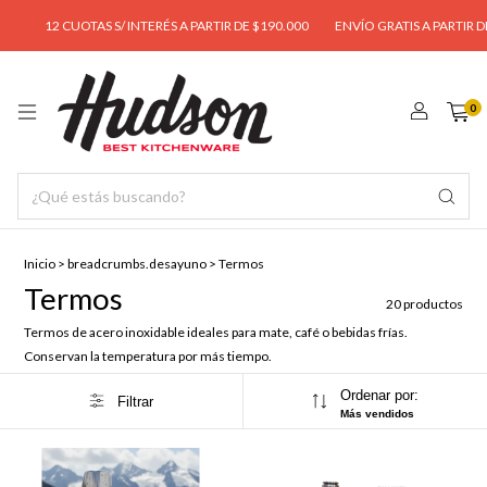
12 CUOTAS S/ INTERÉS A PARTIR DE $190.000
ENVÍO GRATIS A PARTIR DE $9
0
Inicio
>
breadcrumbs.desayuno
>
Termos
Termos
20 productos
Termos de acero inoxidable ideales para mate, café o bebidas frías.
Conservan la temperatura por más tiempo.
Ordenar por:
Filtrar
Más vendidos