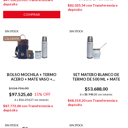
depósito
$82.035,54
con
Transferencia o
depósito
SIN STOCK
SIN STOCK
GRATIS
BOLSO MOCHILA + TERMO
SET MATERO BLANCO DE
ACERO + MATE VASO +
TERMO DE 500 ML + MATE
YERBERA AZUL
$114.736,00
$53.688,00
$97.525,60
15
% OFF
6
x
$8.948,00
sin interés
6
x
$16.254,27
sin interés
$48.319,20
con
Transferencia o
depósito
$87.773,04
con
Transferencia o
depósito
SIN STOCK
SIN STOCK