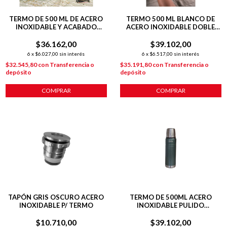
TERMO DE 500 ML DE ACERO
TERMO 500 ML BLANCO DE
INOXIDABLE Y ACABADO
ACERO INOXIDABLE DOBLE
PULIDO
PARED
$36.162,00
$39.102,00
6
x
$6.027,00
sin interés
6
x
$6.517,00
sin interés
$32.545,80
con
Transferencia o
$35.191,80
con
Transferencia o
depósito
depósito
COMPRAR
COMPRAR
TAPÓN GRIS OSCURO ACERO
TERMO DE 500ML ACERO
INOXIDABLE P/ TERMO
INOXIDABLE PULIDO
ACABADO VERDE
$10.710,00
$39.102,00