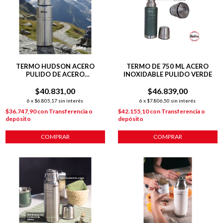
TERMO HUDSON ACERO
TERMO DE 750 ML ACERO
PULIDO DE ACERO
INOXIDABLE PULIDO VERDE
INOXIDABLE 500 ML
$40.831,00
$46.839,00
6
x
$6.805,17
sin interés
6
x
$7.806,50
sin interés
$36.747,90
con
Transferencia o
$42.155,10
con
Transferencia o
depósito
depósito
COMPRAR
COMPRAR