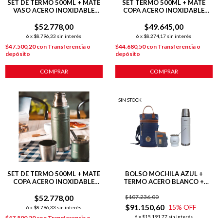
SET DE TERMO 500ML + MATE
SET TERMO 500ML + MATE
VASO ACERO INOXIDABLE
COPA ACERO INOXIDABLE
VERDE HUDSON VERDE
PLATEADO
$52.778,00
$49.645,00
6
x
$8.796,33
sin interés
6
x
$8.274,17
sin interés
$47.500,20
con
Transferencia o
$44.680,50
con
Transferencia o
depósito
depósito
SIN STOCK
SET DE TERMO 500ML + MATE
BOLSO MOCHILA AZUL +
COPA ACERO INOXIDABLE
TERMO ACERO BLANCO +
VERDE
MATE COPA BLANCO +
$52.778,00
$107.236,00
YERBERA AZUL
$91.150,60
15
% OFF
6
x
$8.796,33
sin interés
6
x
$15.191,77
sin interés
$47.500,20
con
Transferencia o