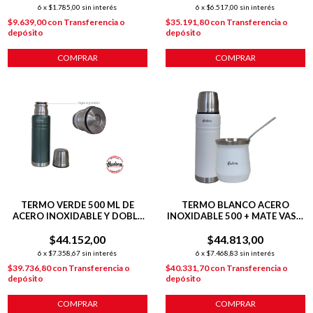
6
x
$1.785,00
sin interés
6
x
$6.517,00
sin interés
$9.639,00
con
Transferencia o
$35.191,80
con
Transferencia o
depósito
depósito
COMPRAR
COMPRAR
TERMO VERDE 500 ML DE
TERMO BLANCO ACERO
ACERO INOXIDABLE Y DOBLE
INOXIDABLE 500 + MATE VASO
PARED
BLANCO 140 ML
$44.152,00
$44.813,00
6
x
$7.358,67
sin interés
6
x
$7.468,83
sin interés
$39.736,80
con
Transferencia o
$40.331,70
con
Transferencia o
depósito
depósito
COMPRAR
COMPRAR