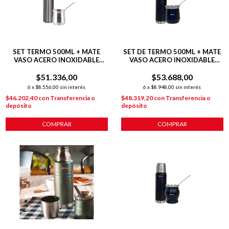
SET TERMO 500ML + MATE
SET DE TERMO 500ML + MATE
VASO ACERO INOXIDABLE
VASO ACERO INOXIDABLE
PLATEADO
NEGRO
$51.336,00
$53.688,00
6
x
$8.556,00
sin interés
6
x
$8.948,00
sin interés
$46.202,40
con
Transferencia o
$48.319,20
con
Transferencia o
depósito
depósito