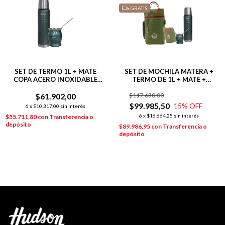
GRATIS
SET DE TERMO 1L + MATE
SET DE MOCHILA MATERA +
COPA ACERO INOXIDABLE
TERMO DE 1L + MATE +
VERDE
YERBERA
$61.902,00
$117.630,00
$99.985,50
15
% OFF
6
x
$10.317,00
sin interés
6
x
$16.664,25
sin interés
$55.711,80
con
Transferencia o
depósito
$89.986,95
con
Transferencia o
depósito