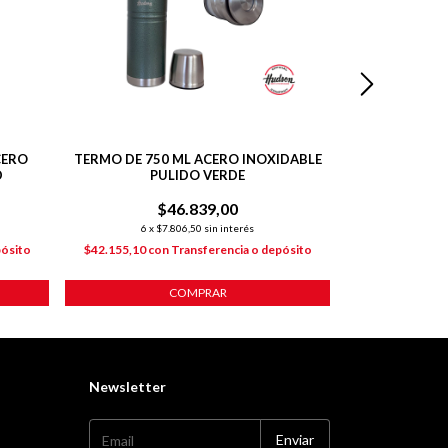
CERO
TERMO DE 750 ML ACERO INOXIDABLE
TERMO VER
D
PULIDO VERDE
INOXIDAB
$46.839,00
$
6
x
$7.806,50
sin interés
6
x
$7
pósito
$42.155,10
con
Transferencia o depósito
$39.736,80
co
COMPRAR
Newsletter