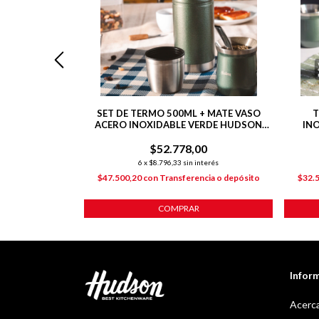
O PULIDO DE
SET DE TERMO 500ML + MATE VASO
T
E 500 ML
ACERO INOXIDABLE VERDE HUDSON
IN
VERDE
00
$52.778,00
nterés
6
x
$8.796,33
sin interés
ncia o depósito
$47.500,20
con
Transferencia o depósito
$32.
Infor
Acerca