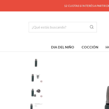
12 CUOTAS S/ INTERÉS A PARTIR DE $190.0
DIA DEL NIÑO
COCCIÓN
H