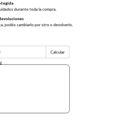
otegida
uidados durante toda la compra.
devoluciones
ta, podés cambiarlo por otro o devolverlo.
Cambiar CP
Calcular
al