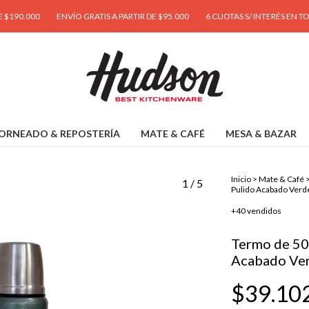
00
ENVÍO GRATIS A PARTIR DE $95.000
6 CUOTAS S/ INTERÉS EN TODA LA T
ORNEADO & REPOSTERÍA
MATE & CAFÉ
MESA & BAZAR
Inicio
>
Mate & Café
1
/
5
Pulido Acabado Verd
+40 vendidos
Termo de 50
Acabado Ve
$39.10