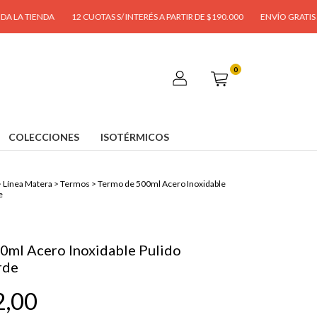
IENDA
12 CUOTAS S/ INTERÉS A PARTIR DE $190.000
ENVÍO GRATIS A PARTIR
0
COLECCIONES
ISOTÉRMICOS
>
Línea Matera
>
Termos
>
Termo de 500ml Acero Inoxidable
e
0ml Acero Inoxidable Pulido
rde
2,00