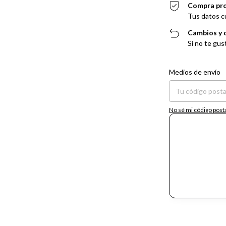
Compra pr
Tus datos c
Cambios y 
Si no te gus
Entregas para el CP:
Medios de envío
No sé mi código post