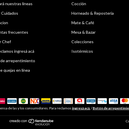
á nuestras líneas
Cocción
y Cuidados
Horneado & Repostería
acion
Mate & Café
ntas frecuentes
Mesa & Bazar
r Chef
Colecciones
eclamos ingresá acá
Isotérmicos
de arrepentimiento
e quejas en línea
ensa de las y los consumidores. Para reclamos
ingresá acá.
/
Botón de arrepentimi
Co