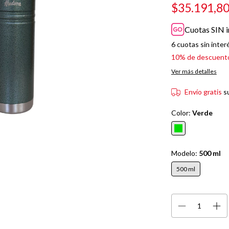
$35.191,8
Cuotas SIN i
6
cuotas sin inter
10% de descuent
Ver más detalles
Envío gratis
s
Color:
Verde
Modelo:
500 ml
500 ml