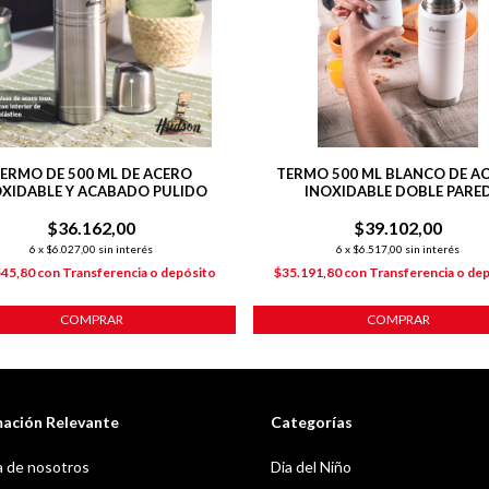
ERMO DE 500 ML DE ACERO
TERMO 500 ML BLANCO DE A
OXIDABLE Y ACABADO PULIDO
INOXIDABLE DOBLE PARE
$36.162,00
$39.102,00
6
x
$6.027,00
sin interés
6
x
$6.517,00
sin interés
545,80
con
Transferencia o depósito
$35.191,80
con
Transferencia o de
COMPRAR
COMPRAR
mación Relevante
Categorías
 de nosotros
Dia del Niño