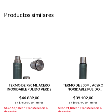
Productos similares
TERMO DE 750 ML ACERO
TERMO DE 500ML ACERO
INOXIDABLE PULIDO VERDE
INOXIDABLE PULIDO
ACABADO VERDE
$46.839,00
$39.102,00
6
x
$7.806,50
sin interés
6
x
$6.517,00
sin interés
$42.155,10
con
Transferencia o
$35.191,80
con
Transferencia o
depósito
depósito