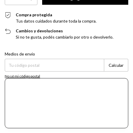
Compra protegida
Tus datos cuidados durante toda la compra.
Cambios y devoluciones
Si no te gusta, podés cambiarlo por otro o devolverlo.
Entregas para el CP:
Cambiar CP
Medios de envío
Calcular
No sé mi código postal