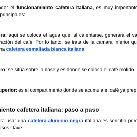
der el 
funcionamiento cafetera italiana
, es muy important
rincipales:
ra:
 aquí se coloca el agua que, al calentarse, generará el va
ación del café. Por lo tanto, se trata de la cámara inferior q
na 
cafetera esmaltada blanca italiana
. 
ro: 
se sitúa sobre la base y es donde se coloca el café molido.
uperior:
 es el compartimento donde se acumula el café ya prep
ento cafetera italiana: paso a paso
ara usar una
cafetera aluminio negra
 italiana es sencillo pero
asos clave: 