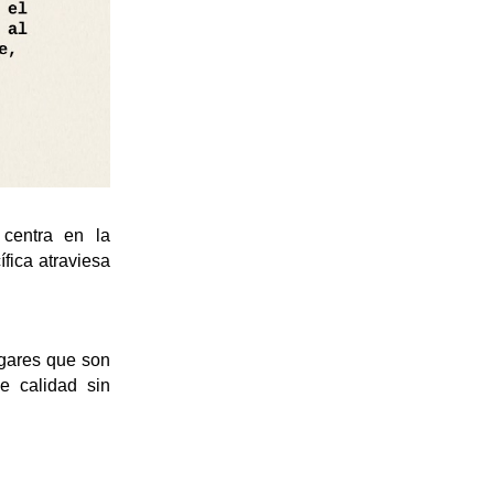
entra en la 
fica atraviesa 
gares que son 
 calidad sin 