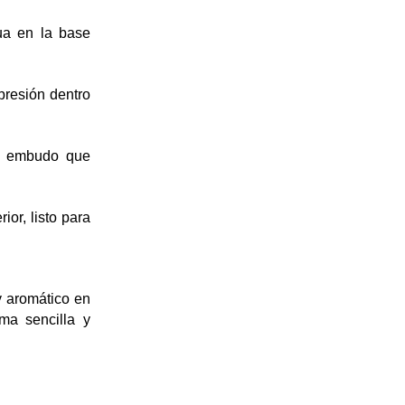
gua en la base
presión dentro
el embudo que
ior, listo para
 aromático en 
a sencilla y 