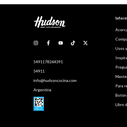
Infor
Acerca
Compar
Usos 
Inspir
5491178264391
Pregu
54911
Maste
info@hudsoncocina.com
Para r
Argentina
Botón 
Libro d