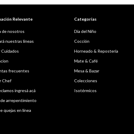
mación Relevante
Categorías
 de nosotros
Dia del Niño
á nuestras líneas
Cocción
y Cuidados
Horneado & Repostería
acion
Mate & Café
ntas frecuentes
Mesa & Bazar
r Chef
Colecciones
eclamos ingresá acá
Isotérmicos
de arrepentimiento
e quejas en línea