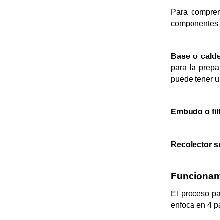
Para compren
componentes p
Base o calde
para la prepar
puede tener u
Embudo o filt
Recolector s
Funcionami
El proceso p
enfoca en 4 p