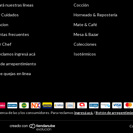
á nuestras líneas
Cocción
y Cuidados
Horneado & Repostería
acion
Mate & Café
ntas frecuentes
Mesa & Bazar
r Chef
Colecciones
eclamos ingresá acá
Isotérmicos
de arrepentimiento
e quejas en línea
ensa de las y los consumidores. Para reclamos
ingresá acá.
/
Botón de arrepentimi
Co