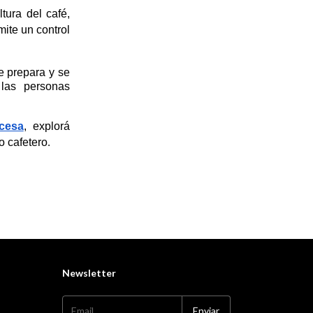
tura del café, 
ite un control 
 prepara y se 
as personas 
ncesa
, explorá 
o cafetero
.
Newsletter