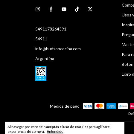
Compar
Usos 
Inspir
5491178264391
Pregu
54911
Maste
info@hudsoncocina.com
Para r
Argentina
Botón 
Libro d
Medios de pago
Def
Al navegar por este sitio
aceptás el uso de cookies
para agilizar tu
Developed by
Index®
experiencia de compra.
Entendido