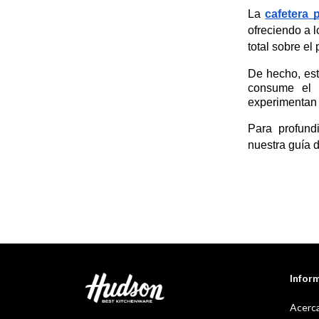
La 
cafetera 
ofreciendo a l
total sobre el
De hecho, est
consume el 
experimentan s
Para profund
nuestra guía 
Infor
Acerca