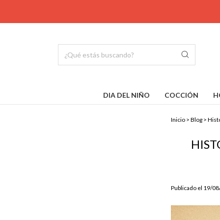
DIA DEL NIÑO
COCCIÓN
H
Inicio
>
Blog
>
Hist
HIST
Publicado el 19/0