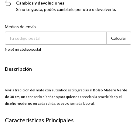
Cambios y devoluciones
Si no te gusta, podés cambiarlo por otro o devolverlo.
Entregas para el CP:
Cambiar CP
Medios de envío
Calcular
No sé mi código postal
Descripción
Viví la tradición del mate con auténtico estilo gracias al
Bolso Matero Verde
de 38 cm
, un accesorio diseñado para quienes aprecian la practicidad y el
diseño moderno en cada salida, paseo o jornada laboral.
Características Principales