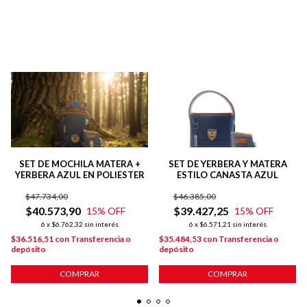
SET DE MOCHILA MATERA +
SET DE YERBERA Y MATERA
YERBERA AZUL EN POLIESTER
ESTILO CANASTA AZUL
$47.734,00
$46.385,00
$40.573,90
$39.427,25
15
% OFF
15
% OFF
6
x
$6.762,32
sin interés
6
x
$6.571,21
sin interés
$36.516,51
con
Transferencia o
$35.484,53
con
Transferencia o
depósito
depósito
COMPRAR
COMPRAR