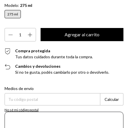
Modelo:
275 ml
275 ml
Compra protegida
Tus datos cuidados durante toda la compra.
Cambios y devoluciones
Si no te gusta, podés cambiarlo por otro o devolverlo.
Entregas para el CP:
Cambiar CP
Medios de envío
Calcular
No sé mi código postal