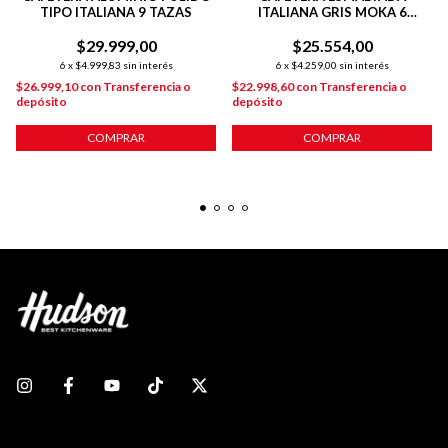
TIPO ITALIANA 9 TAZAS
ITALIANA GRIS MOKA 6
POCILLOS
$29.999,00
$25.554,00
6
x
$4.999,83
sin interés
6
x
$4.259,00
sin interés
$26.999,10
con
Transferencia o
$22.998,60
con
Transferencia o
depósito
depósito
COMPRAR
COMPRAR