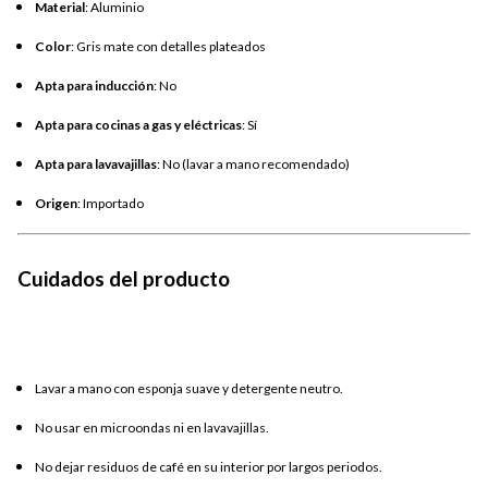
Material
: Aluminio
Color
: Gris mate con detalles plateados
Apta para inducción
: No
Apta para cocinas a gas y eléctricas
: Sí
Apta para lavavajillas
: No (lavar a mano recomendado)
Origen
: Importado
Cuidados del producto
Lavar a mano con esponja suave y detergente neutro.
No usar en microondas ni en lavavajillas.
No dejar residuos de café en su interior por largos periodos.