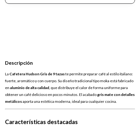
Descripción
La
Cafetera Hudson Gris de 9 tazas
te permite preparar café al estilo italiano:
fuerte, aromático y con cuerpo. Su diseño tradicional tipo moka está fabricado
en
aluminio de alta calidad
, que distribuye el calor de forma uniforme para
obtener un café delicioso en pocos minutos. El acabado
gris mate con detalles
metálicos
aporta una estética moderna, ideal para cualquier cocina.
Características destacadas