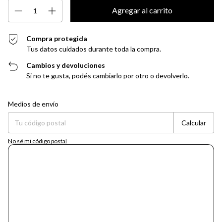
Compra protegida
Tus datos cuidados durante toda la compra.
Cambios y devoluciones
Si no te gusta, podés cambiarlo por otro o devolverlo.
Entregas para el CP:
Cambiar CP
Medios de envío
Calcular
No sé mi código postal