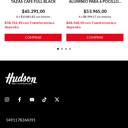
TAZAS CAFE FULL BLACK
ALUMINIO PARA 6 POCILLOS
LÍNEA TOTAL BLACK
$65.291,00
$53.965,00
6
x
$10.881,83
sin interés
6
x
$8.994,17
sin interés
$58.761,90
con
Transferencia o
$48.568,50
con
Transferencia o
depósito
depósito
COMPRAR
COMPRAR
5491178264391