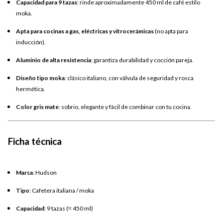
Capacidad para 9 tazas
: rinde aproximadamente 450 ml de café estilo
moka.
Apta para cocinas a gas, eléctricas y vitrocerámicas
(no apta para
inducción).
Aluminio de alta resistencia
: garantiza durabilidad y cocción pareja.
Diseño tipo moka
: clásico italiano, con válvula de seguridad y rosca
hermética.
Color gris mate
: sobrio, elegante y fácil de combinar con tu cocina.
Ficha técnica
Marca
: Hudson
Tipo
: Cafetera italiana / moka
Capacidad
: 9 tazas (≈ 450 ml)