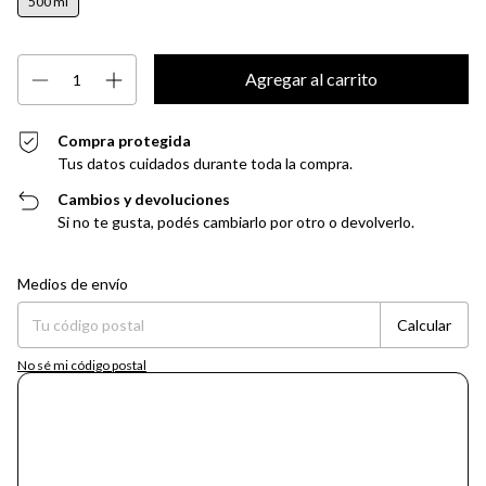
500 ml
Compra protegida
Tus datos cuidados durante toda la compra.
Cambios y devoluciones
Si no te gusta, podés cambiarlo por otro o devolverlo.
Entregas para el CP:
Cambiar CP
Medios de envío
Calcular
No sé mi código postal