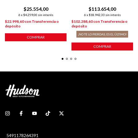
POCILLOS
INDUCCIÓN P/ 6 POCILLOS
$25.554,00
$113.654,00
6
x
$4.259,00
sin interés
6
x
$18.942,33
sin interés
$22.998,60
con
Transferencia o
$102.288,60
con
Transferencia o
depósito
depósito
¡NO TE LO PIERDAS, ES EL ÚLTIMO!
COMPRAR
COMPRAR
5491178264391