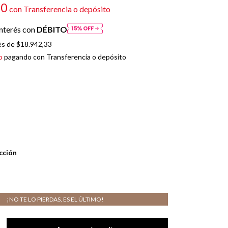
60
con
Transferencia o depósito
nterés con
DÉBITO
és de
$18.942,33
o
pagando con Transferencia o depósito
cción
¡NO TE LO PIERDAS, ES EL ÚLTIMO!