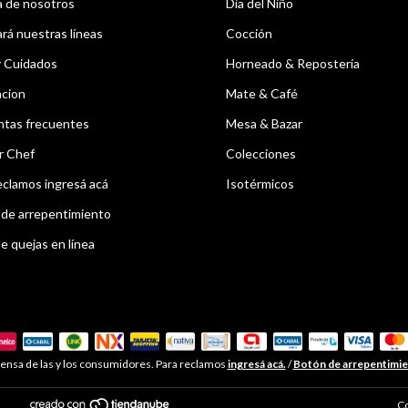
 de nosotros
Dia del Niño
á nuestras líneas
Cocción
y Cuidados
Horneado & Repostería
acion
Mate & Café
ntas frecuentes
Mesa & Bazar
r Chef
Colecciones
eclamos ingresá acá
Isotérmicos
de arrepentimiento
e quejas en línea
ensa de las y los consumidores. Para reclamos
ingresá acá.
/
Botón de arrepentimi
Co