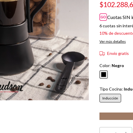
$102.288,
Cuotas SIN i
6
cuotas sin inter
10% de descuent
Ver más detalles
Envío gratis
Color:
Negro
Tipo Cocina:
Indu
Inducción