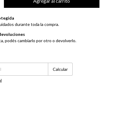
otegida
uidados durante toda la compra.
devoluciones
ta, podés cambiarlo por otro o devolverlo.
Cambiar CP
Calcular
al