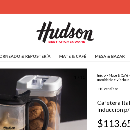
ORNEADO & REPOSTERÍA
MATE & CAFÉ
MESA & BAZAR
Inicio
>
Mate & Café
1
/
10
Inoxidable Y Vidrio In
+10 vendidos
Cafetera Ita
Inducción p/
$113.6