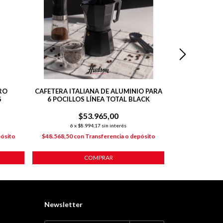
RO
CAFETERA ITALIANA DE ALUMINIO PARA
CAFETERA A
S
6 POCILLOS LÍNEA TOTAL BLACK
ITA
$53.965,00
$
6
x
$8.994,17
sin interés
6
x
$4
pósito
$48.568,50
con
Transferencia o depósito
$26.999,10
co
COMPRAR
Newsletter