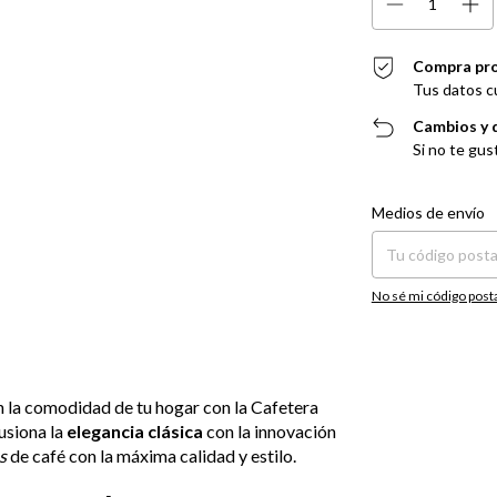
Compra pr
Tus datos c
Cambios y 
Si no te gus
Entregas para el CP:
Medios de envío
No sé mi código post
 la comodidad de tu hogar con la Cafetera
fusiona la
elegancia clásica
con la innovación
s
de café con la máxima calidad y estilo.