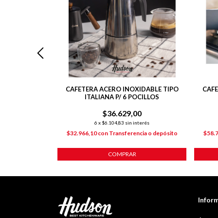
TALIANA GRIS
CAFETERA ACERO INOXIDABLE TIPO
CAFE
LLOS
ITALIANA P/ 6 POCILLOS
00
$36.629,00
nterés
6
x
$6.104,83
sin interés
ncia o depósito
$32.966,10
con
Transferencia o depósito
$58.
COMPRAR
Infor