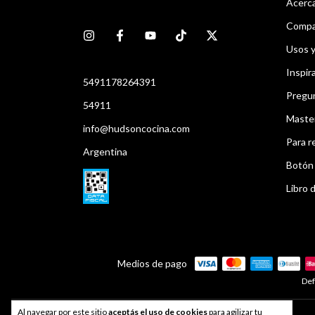
Acerca
Compar
Usos 
Inspir
5491178264391
Pregu
54911
Maste
info@hudsoncocina.com
Para r
Argentina
Botón 
Libro d
Medios de pago
Def
Al navegar por este sitio
aceptás el uso de cookies
para agilizar tu
Developed by
Index®