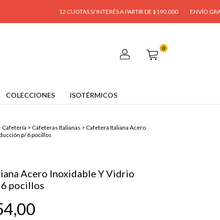
12 CUOTAS S/ INTERÉS A PARTIR DE $190.000
ENVÍO GRATIS A PARTI
0
COLECCIONES
ISOTÉRMICOS
>
Cafetería
>
Cafeteras Italianas
>
Cafetera Italiana Acero
ducción p/ 6 pocillos
liana Acero Inoxidable Y Vidrio
 6 pocillos
54,00