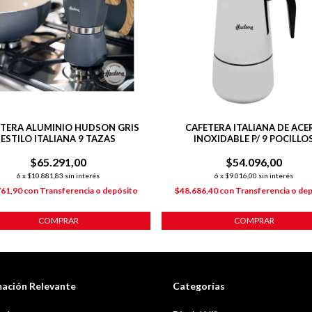
TERA ALUMINIO HUDSON GRIS
CAFETERA ITALIANA DE ACE
ESTILO ITALIANA 9 TAZAS
INOXIDABLE P/ 9 POCILLO
$65.291,00
$54.096,00
6
x
$10.881,83
sin interés
6
x
$9.016,00
sin interés
761,90
con
Transferencia o depósito
$48.686,40
con
Transferencia o de
COMPRAR
COMPRAR
mación Relevante
Categorías