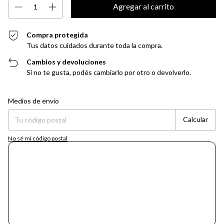
Compra protegida
Tus datos cuidados durante toda la compra.
Cambios y devoluciones
Si no te gusta, podés cambiarlo por otro o devolverlo.
Entregas para el CP:
Cambiar CP
Medios de envío
Calcular
No sé mi código postal