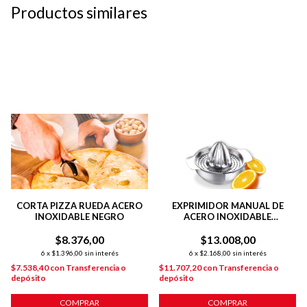
Productos similares
CORTA PIZZA RUEDA ACERO
EXPRIMIDOR MANUAL DE
INOXIDABLE NEGRO
ACERO INOXIDABLE
RESISTENTE Y FÁCIL DE LAVAR
$8.376,00
$13.008,00
6
x
$1.396,00
sin interés
6
x
$2.168,00
sin interés
$7.538,40
con
Transferencia o
$11.707,20
con
Transferencia o
depósito
depósito
COMPRAR
COMPRAR