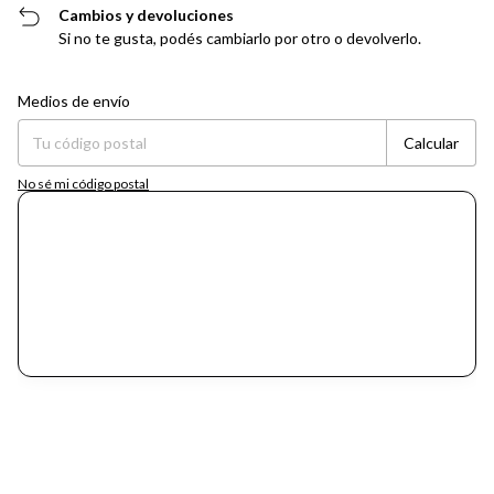
Cambios y devoluciones
Si no te gusta, podés cambiarlo por otro o devolverlo.
Entregas para el CP:
Cambiar CP
Medios de envío
Calcular
No sé mi código postal