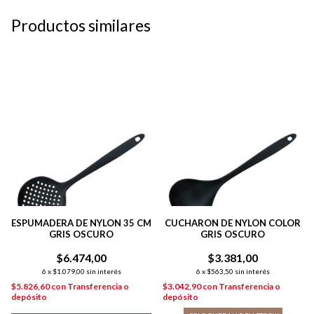
Productos similares
ESPUMADERA DE NYLON 35 CM
CUCHARON DE NYLON COLOR
GRIS OSCURO
GRIS OSCURO
$6.474,00
$3.381,00
6
x
$1.079,00
sin interés
6
x
$563,50
sin interés
$5.826,60
con
Transferencia o
$3.042,90
con
Transferencia o
depósito
depósito