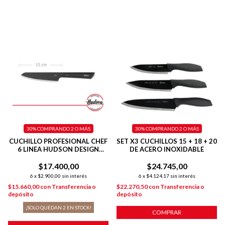
30%
COMPRANDO 2 O MÁS
30%
COMPRANDO 2 O MÁS
CUCHILLO PROFESIONAL CHEF
SET X3 CUCHILLOS 15 + 18 + 20
6 LINEA HUDSON DESIGN
DE ACERO INOXIDABLE
COLOR NEGRO
$17.400,00
$24.745,00
6
x
$2.900,00
sin interés
6
x
$4.124,17
sin interés
$15.660,00
con
Transferencia o
$22.270,50
con
Transferencia o
depósito
depósito
¡SOLO QUEDAN
2
EN STOCK!
COMPRAR