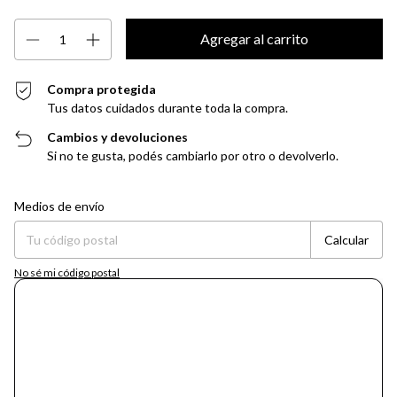
Compra protegida
Tus datos cuidados durante toda la compra.
Cambios y devoluciones
Si no te gusta, podés cambiarlo por otro o devolverlo.
Entregas para el CP:
Cambiar CP
Medios de envío
Calcular
No sé mi código postal